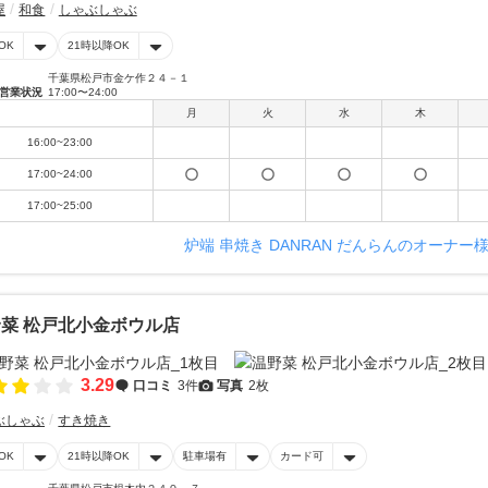
屋
和食
しゃぶしゃぶ
OK
21時以降OK
千葉県松戸市金ケ作２４－１
営業状況
17:00〜24:00
月
火
水
木
16:00~23:00
17:00~24:00
17:00~25:00
炉端 串焼き DANRAN だんらんのオーナー
菜 松戸北小金ボウル店
3.29
口コミ
3件
写真
2枚
ぶしゃぶ
すき焼き
OK
21時以降OK
駐車場有
カード可