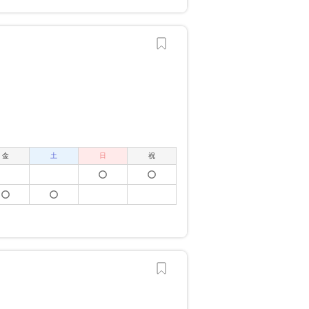
金
土
日
祝
？