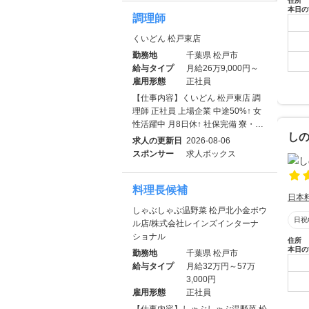
住所
本日の
調理師
くいどん 松戸東店
勤務地
千葉県 松戸市
給与タイプ
月給26万9,000円～
雇用形態
正社員
【仕事内容】くいどん 松戸東店 調
理師 正社員 上場企業 中途50%↑ 女
性活躍中 月8日休↑ 社保完備 寮・…
し
求人の更新日
2026-08-06
スポンサー
求人ボックス
料理長候補
日本
しゃぶしゃぶ温野菜 松戸北小金ボウ
日祝
ル店/株式会社レインズインターナ
ショナル
住所
本日の
勤務地
千葉県 松戸市
給与タイプ
月給32万円～57万
3,000円
雇用形態
正社員
【仕事内容】しゃぶしゃぶ温野菜 松