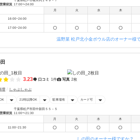
千葉県松戸市根木内２４９－７
営業状況
17:00〜24:00
月
火
水
木
16:00~24:00
17:00~24:00
温野菜 松戸北小金ボウル店のオーナー様
の田
3.23
口コミ
1件
写真
2枚
料理
しゃぶしゃぶ
OK
21時以降OK
駐車場有
カード可
千葉県松戸市田中新田５５－５
営業状況
11:00〜21:30
月
火
水
木
11:00~21:30
しの田のオーナー様ですか？