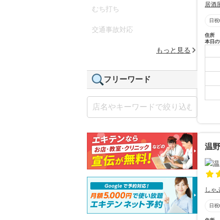
居酒
むち打ち
日祝
交通事故対応
住所
本日の
もっと見る
フリーワード
温野
しゃ
日祝