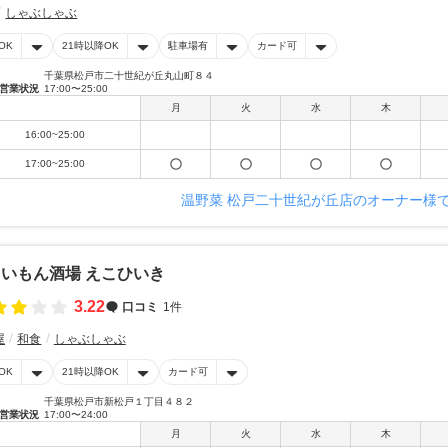
しゃぶしゃぶ
OK
21時以降OK
駐車場有
カード可
千葉県松戸市二十世紀が丘丸山町８４
営業状況
17:00〜25:00
月
火
水
木
16:00~25:00
17:00~25:00
温野菜 松戸二十世紀が丘店のオーナー様
いもん酒場 えこひいき
3.22
口コミ
1件
屋
和食
しゃぶしゃぶ
OK
21時以降OK
カード可
千葉県松戸市新松戸１丁目４８２
営業状況
17:00〜24:00
月
火
水
木