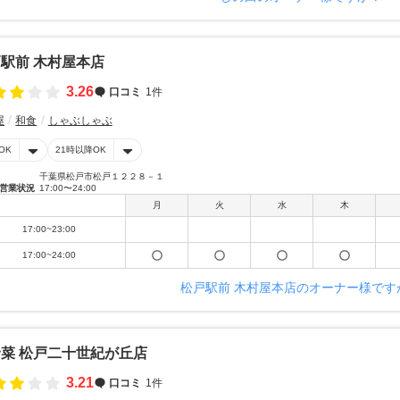
駅前 木村屋本店
3.26
口コミ
1件
屋
和食
しゃぶしゃぶ
OK
21時以降OK
千葉県松戸市松戸１２２８－１
営業状況
17:00〜24:00
月
火
水
木
17:00~23:00
17:00~24:00
松戸駅前 木村屋本店のオーナー様です
菜 松戸二十世紀が丘店
3.21
口コミ
1件