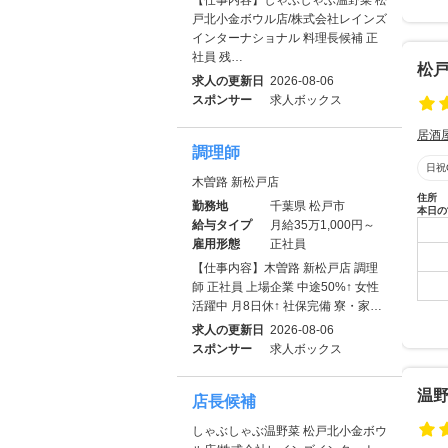
戸北小金ボウル店/株式会社レインズ
インターナショナル 料理長候補 正
社員 残…
松戸
求人の更新日
2026-08-06
スポンサー
求人ボックス
居酒
調理師
日祝
木曽路 新松戸店
住所
勤務地
千葉県 松戸市
本日の
給与タイプ
月給35万1,000円～
雇用形態
正社員
【仕事内容】木曽路 新松戸店 調理
師 正社員 上場企業 中途50%↑ 女性
活躍中 月8日休↑ 社保完備 寮・家…
求人の更新日
2026-08-06
スポンサー
求人ボックス
温野
店長候補
しゃぶしゃぶ温野菜 松戸北小金ボウ