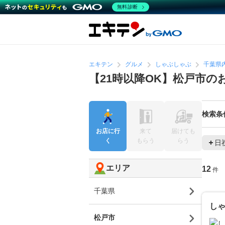
無料診断
エキテン
グルメ
しゃぶしゃぶ
千葉県
【21時以降OK】松戸市
検索条
お店に行
来て
届けても
く
もらう
らう
日
エリア
12
件
千葉県
し
松戸市