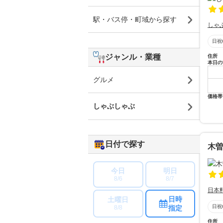
駅・バス停・町域から探す
しゃ
日祝
ジャンル・業種
住所
本日の
グルメ
価格帯
しゃぶしゃぶ
日付で探す
木曽
今日
明日
8/6
8/7
日本
日時
土曜日
日祝
指定
8/8
住所