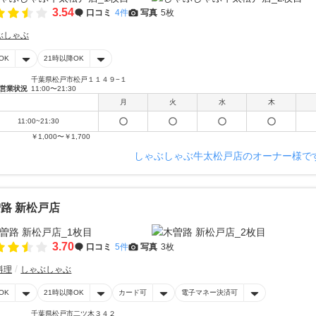
3.54
口コミ
4件
写真
5枚
ぶしゃぶ
OK
21時以降OK
千葉県松戸市松戸１１４９−１
営業状況
11:00〜21:30
月
火
水
木
11:00~21:30
￥1,000〜￥1,700
しゃぶしゃぶ牛太松戸店のオーナー様で
路 新松戸店
3.70
口コミ
5件
写真
3枚
料理
しゃぶしゃぶ
OK
21時以降OK
カード可
電子マネー決済可
千葉県松戸市二ツ木３４２