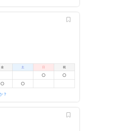
金
土
日
祝
か？