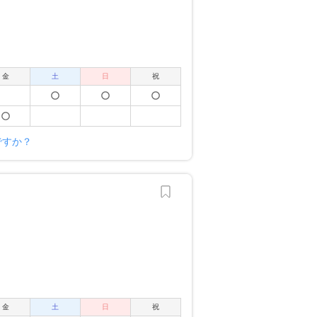
金
土
日
祝
ですか？
金
土
日
祝