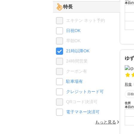
本日の
特長
エキテン ネット予約
日祝OK
早朝OK
21時以降OK
ゆず
24時間営業
クーポン有
駐車場有
和食
クレジットカード可
日祝
QRコード決済可
住所
本日の
電子マネー決済可
もっと見る