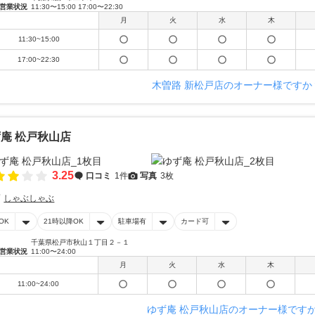
営業状況
11:30〜15:00 17:00〜22:30
月
火
水
木
11:30~15:00
17:00~22:30
木曽路 新松戸店のオーナー様ですか
庵 松戸秋山店
3.25
口コミ
1件
写真
3枚
しゃぶしゃぶ
OK
21時以降OK
駐車場有
カード可
千葉県松戸市秋山１丁目２－１
営業状況
11:00〜24:00
月
火
水
木
11:00~24:00
ゆず庵 松戸秋山店のオーナー様です