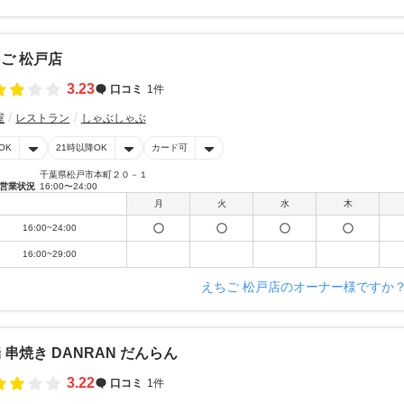
ご 松戸店
3.23
口コミ
1件
屋
レストラン
しゃぶしゃぶ
OK
21時以降OK
カード可
千葉県松戸市本町２０－１
営業状況
16:00〜24:00
月
火
水
木
16:00~24:00
16:00~29:00
えちご 松戸店のオーナー様ですか
 串焼き DANRAN だんらん
3.22
口コミ
1件