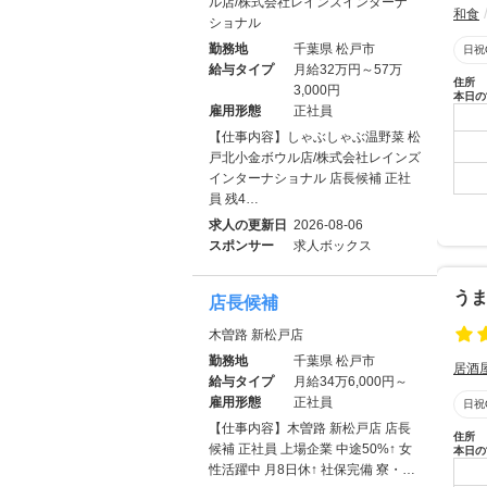
ル店/株式会社レインズインターナ
和食
ショナル
勤務地
千葉県 松戸市
日祝
給与タイプ
月給32万円～57万
住所
3,000円
本日の
雇用形態
正社員
【仕事内容】しゃぶしゃぶ温野菜 松
戸北小金ボウル店/株式会社レインズ
インターナショナル 店長候補 正社
員 残4…
求人の更新日
2026-08-06
スポンサー
求人ボックス
うま
店長候補
木曽路 新松戸店
勤務地
千葉県 松戸市
居酒
給与タイプ
月給34万6,000円～
雇用形態
正社員
日祝
【仕事内容】木曽路 新松戸店 店長
住所
候補 正社員 上場企業 中途50%↑ 女
本日の
性活躍中 月8日休↑ 社保完備 寮・…