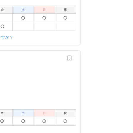
金
土
日
祝
ですか？
金
土
日
祝