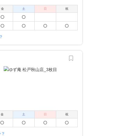
金
土
日
祝
？
金
土
日
祝
か？