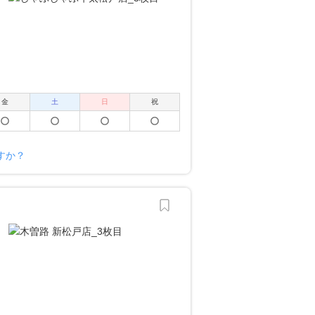
金
土
日
祝
すか？