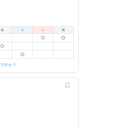
金
土
日
祝
様ですか？