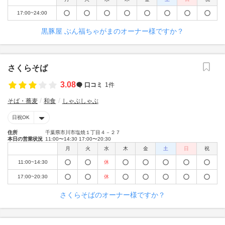
17:00~24:00
黒豚屋 ぶん福ちゃがまのオーナー様ですか？
さくらそば
3.08
口コミ
1件
そば・蕎麦
和食
しゃぶしゃぶ
日祝OK
住所
千葉県市川市塩焼１丁目４－２７
本日の営業状況
11:00〜14:30 17:00〜20:30
月
火
水
木
金
土
日
祝
11:00~14:30
休
17:00~20:30
休
さくらそばのオーナー様ですか？