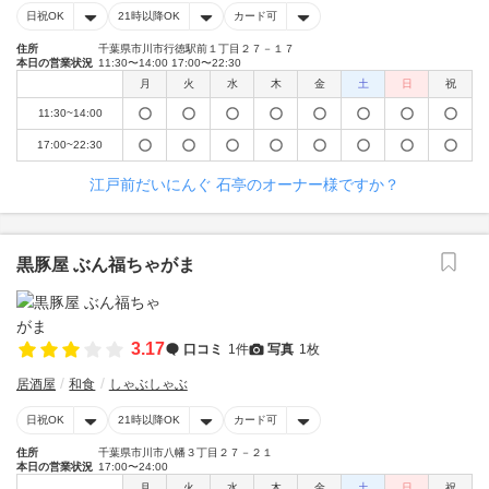
日祝OK
21時以降OK
カード可
住所
千葉県市川市行徳駅前１丁目２７－１７
本日の営業状況
11:30〜14:00 17:00〜22:30
月
火
水
木
金
土
日
祝
11:30~14:00
17:00~22:30
江戸前だいにんぐ 石亭のオーナー様ですか？
黒豚屋 ぶん福ちゃがま
3.17
口コミ
1件
写真
1枚
居酒屋
和食
しゃぶしゃぶ
日祝OK
21時以降OK
カード可
住所
千葉県市川市八幡３丁目２７－２１
本日の営業状況
17:00〜24:00
月
火
水
木
金
土
日
祝