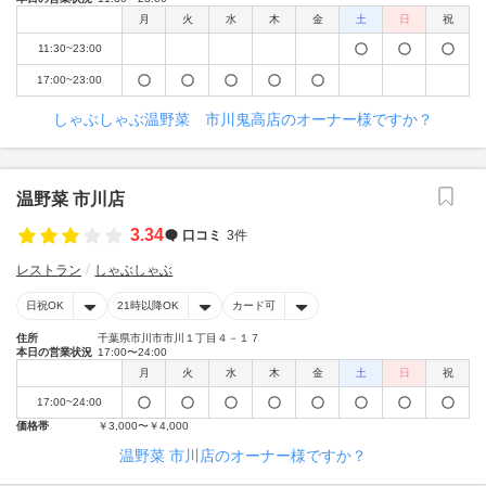
月
火
水
木
金
土
日
祝
11:30~23:00
17:00~23:00
しゃぶしゃぶ温野菜 市川鬼高店のオーナー様ですか？
温野菜 市川店
3.34
口コミ
3件
レストラン
しゃぶしゃぶ
日祝OK
21時以降OK
カード可
住所
千葉県市川市市川１丁目４－１７
本日の営業状況
17:00〜24:00
月
火
水
木
金
土
日
祝
17:00~24:00
価格帯
￥3,000〜￥4,000
温野菜 市川店のオーナー様ですか？