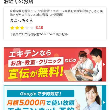
お近くのお店
全席喫煙可能◎テレビ2台設置！スポーツ観戦も大歓迎◎懐かしさと美
味さがたまらない地域に密着した居酒屋
まこっちゃん
3.10
千葉県市川市行徳駅前2-13-17-201境野ビル