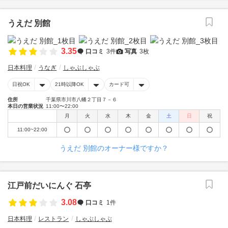
うえだ 別館
3.35
口コミ
3件
写真
3枚
日本料理
うなぎ
しゃぶしゃぶ
日祝OK
21時以降OK
カード可
住所
千葉県市川市八幡２丁目７－６
本日の営業状況
11:00〜22:00
月
火
水
木
金
土
日
祝
11:00~22:00
うえだ 別館のオーナー様ですか？
江戸前だいにんぐ 石亭
3.08
口コミ
1件
日本料理
レストラン
しゃぶしゃぶ