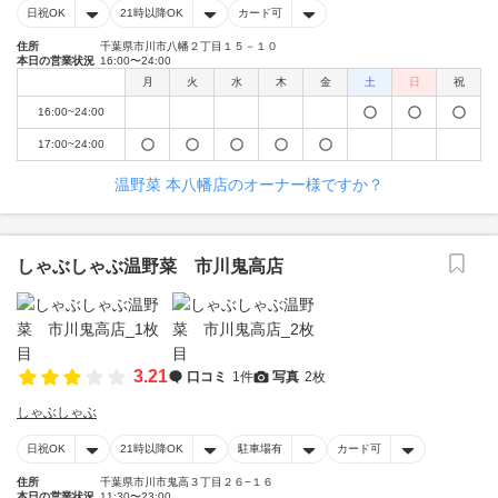
日祝OK
21時以降OK
カード可
住所
千葉県市川市八幡２丁目１５－１０
本日の営業状況
16:00〜24:00
月
火
水
木
金
土
日
祝
16:00~24:00
17:00~24:00
温野菜 本八幡店のオーナー様ですか？
しゃぶしゃぶ温野菜 市川鬼高店
3.21
口コミ
1件
写真
2枚
しゃぶしゃぶ
日祝OK
21時以降OK
駐車場有
カード可
住所
千葉県市川市鬼高３丁目２６−１６
本日の営業状況
11:30〜23:00