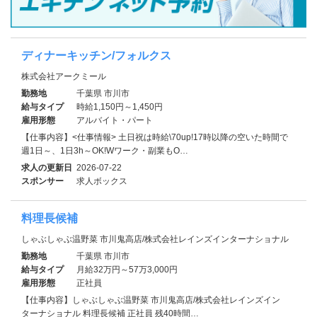
ディナーキッチン/フォルクス
株式会社アークミール
勤務地
千葉県 市川市
給与タイプ
時給1,150円～1,450円
雇用形態
アルバイト・パート
【仕事内容】<仕事情報> 土日祝は時給\70up!17時以降の空いた時間で
週1日～、1日3h～OK!Wワーク・副業もO…
求人の更新日
2026-07-22
スポンサー
求人ボックス
料理長候補
しゃぶしゃぶ温野菜 市川鬼高店/株式会社レインズインターナショナル
勤務地
千葉県 市川市
給与タイプ
月給32万円～57万3,000円
雇用形態
正社員
【仕事内容】しゃぶしゃぶ温野菜 市川鬼高店/株式会社レインズイン
ターナショナル 料理長候補 正社員 残40時間…