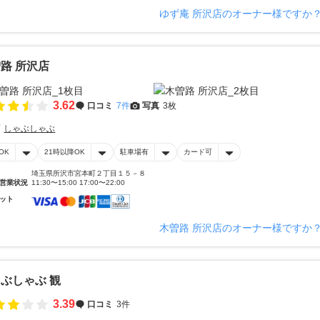
ゆず庵 所沢店のオーナー様ですか
路 所沢店
3.62
口コミ
7件
写真
3枚
しゃぶしゃぶ
OK
21時以降OK
駐車場有
カード可
埼玉県所沢市宮本町２丁目１５－８
営業状況
11:30〜15:00 17:00〜22:00
ット
木曽路 所沢店のオーナー様ですか
ぶしゃぶ 観
3.39
口コミ
3件