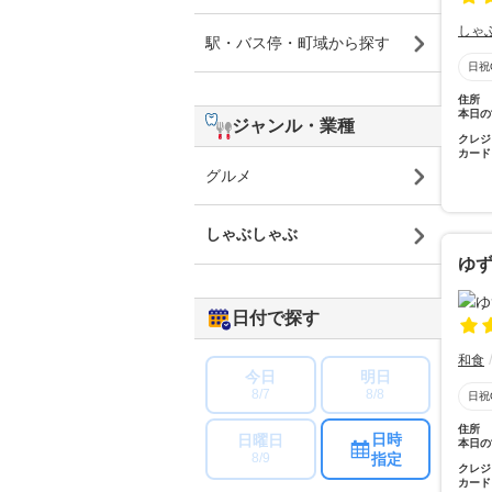
しゃ
駅・バス停・町域から探す
日祝
住所
本日の
ジャンル・業種
クレジ
カード
グルメ
しゃぶしゃぶ
ゆず
日付で探す
和食
今日
明日
8/7
8/8
日祝
住所
日時
日曜日
本日の
指定
8/9
クレジ
カード