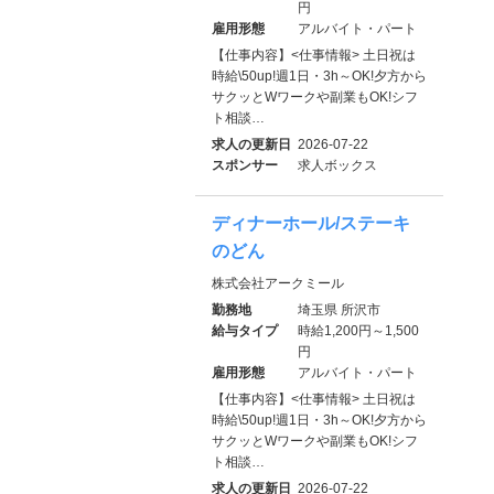
円
雇用形態
アルバイト・パート
【仕事内容】<仕事情報> 土日祝は
時給\50up!週1日・3h～OK!夕方から
サクッとWワークや副業もOK!シフ
ト相談…
求人の更新日
2026-07-22
スポンサー
求人ボックス
ディナーホール/ステーキ
のどん
株式会社アークミール
勤務地
埼玉県 所沢市
給与タイプ
時給1,200円～1,500
円
雇用形態
アルバイト・パート
【仕事内容】<仕事情報> 土日祝は
時給\50up!週1日・3h～OK!夕方から
サクッとWワークや副業もOK!シフ
ト相談…
求人の更新日
2026-07-22