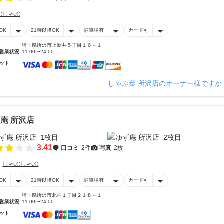
ぶしゃぶ
OK
21時以降OK
駐車場有
カード可
埼玉県所沢市上新井５丁目１６－１
営業状況
11:00〜24:00
ット
しゃぶ葉 所沢店のオーナー様ですか
庵 所沢店
3.41
口コミ
2件
写真
2枚
しゃぶしゃぶ
OK
21時以降OK
駐車場有
カード可
埼玉県所沢市北中１丁目２１８－１
営業状況
11:00〜24:00
ット