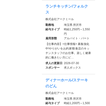
ランチキッチン/フォルク
ス
株式会社アークミール
勤務地
埼玉県 所沢市
給与タイプ
時給1,250円～1,550
円
雇用形態
アルバイト・パート
【仕事内容】<仕事情報> 募集強化
中!やりがいをお約束!飲食店のキッ
チンスタッフのお仕事。楽しく健康
的に働きたい方にピ…
求人の更新日
2026-07-30
スポンサー
求人ボックス
ディナーホール/ステーキ
のどん
株式会社アークミール
勤務地
埼玉県 所沢市
給与タイプ
時給1,200円～1,500