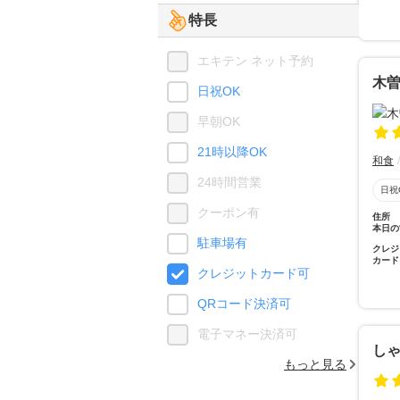
特長
エキテン ネット予約
木曽
日祝OK
早朝OK
21時以降OK
和食
24時間営業
日祝
クーポン有
住所
本日の
駐車場有
クレジ
カード
クレジットカード可
QRコード決済可
電子マネー決済可
しゃ
もっと見る