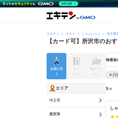
無料診断
エキテン
グルメ
しゃぶしゃぶ
埼玉県
【カード可】所沢市のお
検索条
お店に行
来て
届けても
く
もらう
らう
日
エリア
5
件
埼玉県
しゃ
所沢市