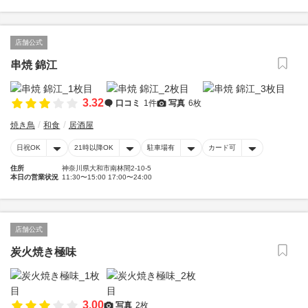
店舗公式
串焼 錦江
3.32
口コミ
1件
写真
6枚
焼き鳥
和食
居酒屋
日祝OK
21時以降OK
駐車場有
カード可
住所
神奈川県大和市南林間2-10-5
本日の営業状況
11:30〜15:00 17:00〜24:00
店舗公式
炭火焼き極味
3.00
写真
2枚