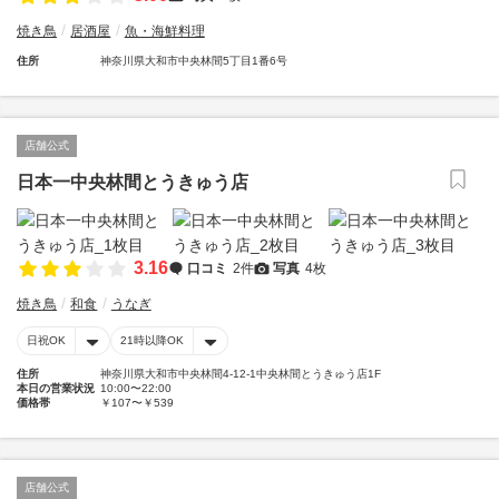
焼き鳥
居酒屋
魚・海鮮料理
住所
神奈川県大和市中央林間5丁目1番6号
店舗公式
日本一中央林間とうきゅう店
3.16
口コミ
2件
写真
4枚
焼き鳥
和食
うなぎ
日祝OK
21時以降OK
住所
神奈川県大和市中央林間4-12-1中央林間とうきゅう店1F
本日の営業状況
10:00〜22:00
価格帯
￥107〜￥539
店舗公式