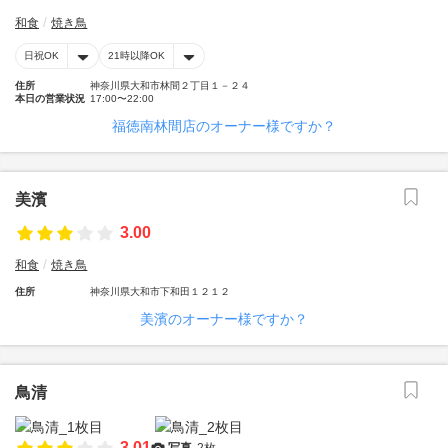
和食
焼き鳥
日祝OK
21時以降OK
住所
神奈川県大和市林間２丁目１－２４
本日の営業状況
17:00〜22:00
福徳南林間店のオーナー様ですか？
美濱
3.00
和食
焼き鳥
住所
神奈川県大和市下和田１２１２
美濱のオーナー様ですか？
鳥清
3.01
写真
2枚