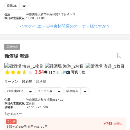
日祝OK
住所
神奈川県大和市中央林間４丁目６－３
本日の営業状況
10:00〜21:00
ハマケイ エトモ中央林間店のオーナー様ですか？
店舗公式
麺酒場 海遊
3.54
口コミ
5件
写真
5枚
ラーメン
居酒屋
焼き鳥
21時以降OK
クーポン有
駐車場有
住所
神奈川県大和市福田5517-10
本日の営業状況
定休日
価格帯
￥140〜￥1,000
主なメニュー
ランチ
748
￥
（税込）
支那そば 680円 煮干そば730円