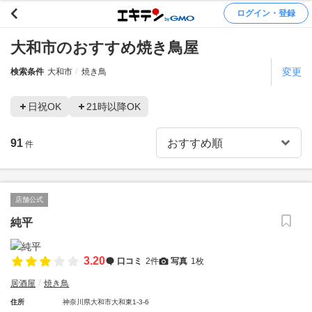
ログイン・登録
大和市のおすすめ焼き鳥屋
変更
検索条件
大和市
焼き鳥
日祝OK
21時以降OK
91
件
店舗公式
純平
3.20
口コミ
2件
写真
1枚
居酒屋
焼き鳥
住所
神奈川県大和市大和東1-3-6