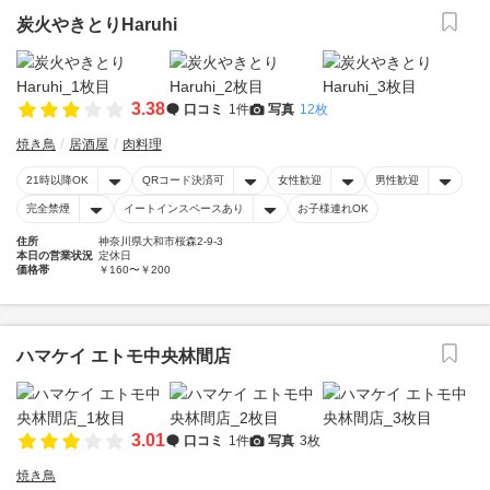
炭火やきとりHaruhi
3.38
口コミ
1件
写真
12枚
焼き鳥
居酒屋
肉料理
21時以降OK
QRコード決済可
女性歓迎
男性歓迎
完全禁煙
イートインスペースあり
お子様連れOK
住所
神奈川県大和市桜森2-9-3
本日の営業状況
定休日
価格帯
￥160〜￥200
ハマケイ エトモ中央林間店
3.01
口コミ
1件
写真
3枚
焼き鳥