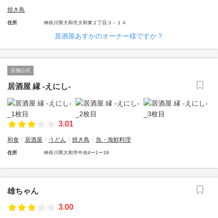
焼き鳥
住所
神奈川県大和市大和東２丁目３－１４
居酒屋あすかのオーナー様ですか？
店舗公式
居酒屋 縁 -えにし-
3.01
和食
居酒屋
うどん
焼き鳥
魚・海鮮料理
住所
神奈川県大和市中央4ー1ー18
雄ちゃん
3.00