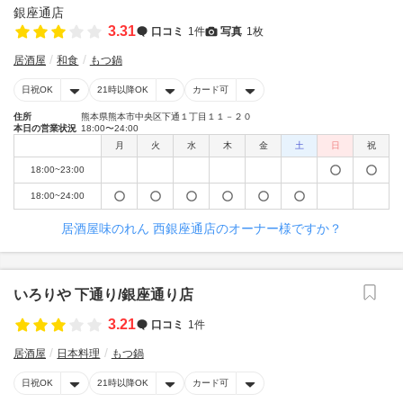
3.31
口コミ
1件
写真
1枚
居酒屋
和食
もつ鍋
日祝OK
21時以降OK
カード可
住所
熊本県熊本市中央区下通１丁目１１－２０
本日の営業状況
18:00〜24:00
月
火
水
木
金
土
日
祝
18:00~23:00
18:00~24:00
居酒屋味のれん 西銀座通店のオーナー様ですか？
いろりや 下通り/銀座通り店
3.21
口コミ
1件
居酒屋
日本料理
もつ鍋
日祝OK
21時以降OK
カード可