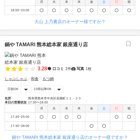
月
火
水
木
金
土
日
祝
18:00~23:00
大山 上乃裏店のオーナー様ですか？
鍋や TAMARI 熊本総本家 銀座通り店
3.28
口コミ
2件
写真
1枚
しゃぶしゃぶ
和食
もつ鍋
日祝OK
21時以降OK
住所
熊本県熊本市中央区花畑町１１－２０
本日の営業状況
17:30〜28:00
月
火
水
木
金
土
日
祝
17:30~25:00
17:30~28:00
鍋や TAMARI 熊本総本家 銀座通り店のオーナー様ですか？