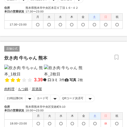
住所
熊本県熊本市中央区本荘６丁目１６−４２
本日の営業状況
17:30〜23:00
月
火
水
木
金
土
日
祝
17:30~23:00
店舗公式
炊き肉 牛ちゃん 熊本
3.39
口コミ
3件
写真
2枚
肉料理
もつ鍋
居酒屋
21時以降OK
カード可
QRコード決済可
住所
熊本県熊本市中央区安政町6-10
本日の営業状況
18:00〜23:00
月
火
水
木
金
土
日
祝
18:00~23:00
休