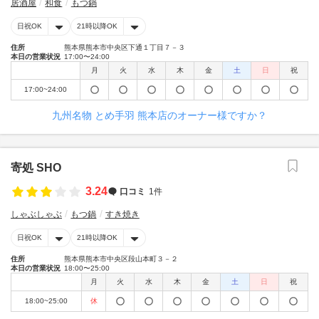
居酒屋
和食
もつ鍋
日祝OK
21時以降OK
住所
熊本県熊本市中央区下通１丁目７－３
本日の営業状況
17:00〜24:00
月
火
水
木
金
土
日
祝
17:00~24:00
九州名物 とめ手羽 熊本店のオーナー様ですか？
寄処 SHO
3.24
口コミ
1件
しゃぶしゃぶ
もつ鍋
すき焼き
日祝OK
21時以降OK
住所
熊本県熊本市中央区段山本町３－２
本日の営業状況
18:00〜25:00
月
火
水
木
金
土
日
祝
18:00~25:00
休