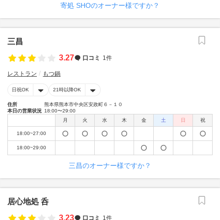
寄処 SHOのオーナー様ですか？
三昌
3.27
口コミ
1件
レストラン
もつ鍋
日祝OK
21時以降OK
住所
熊本県熊本市中央区安政町６－１０
本日の営業状況
18:00〜29:00
月
火
水
木
金
土
日
祝
18:00~27:00
18:00~29:00
三昌のオーナー様ですか？
居心地処 呑
3.23
口コミ
1件