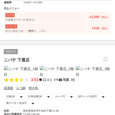
価格帯
￥385〜￥5,500
主なメニュー
コース
2,200
￥
（税込）
たき肉コース（たきモツ）
ドリンク
418
￥
（税込）
キリン生ビール 一番搾り ＜小＞
店舗公式
ニパチ 下通店
3.51
口コミ
3件
写真
3枚
居酒屋
もつ鍋
焼き鳥
日祝OK
21時以降OK
カード可
QRコード決済可
電子マネー決済可
住所
熊本県熊本市中央区下通2-1-30
本日の営業状況
17:00〜26:00