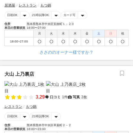
居酒屋
レストラン
もつ鍋
日祝OK
21時以降OK
カード可
住所
熊本県熊本市中央区安政町１－２０
本日の営業状況
18:00〜27:00
月
火
水
木
金
土
日
祝
18:00~27:00
ささののオーナー様ですか？
大山 上乃裏店
3.29
口コミ
1件
写真
2枚
レストラン
もつ鍋
日祝OK
21時以降OK
住所
熊本県熊本市中央区草葉町２－２
本日の営業状況
18:00〜23:00