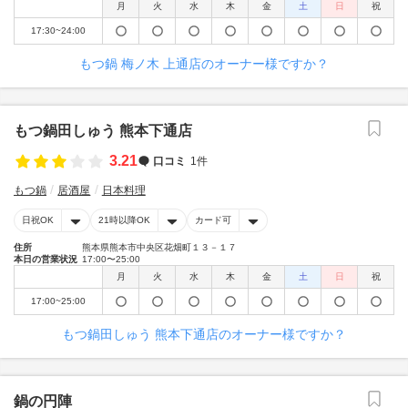
月
火
水
木
金
土
日
祝
17:30~24:00
もつ鍋 梅ノ木 上通店のオーナー様ですか？
もつ鍋田しゅう 熊本下通店
3.21
口コミ
1件
もつ鍋
居酒屋
日本料理
日祝OK
21時以降OK
カード可
住所
熊本県熊本市中央区花畑町１３－１７
本日の営業状況
17:00〜25:00
月
火
水
木
金
土
日
祝
17:00~25:00
もつ鍋田しゅう 熊本下通店のオーナー様ですか？
鍋の円陣