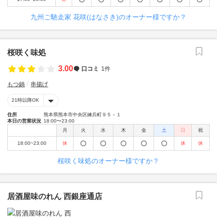
九州ご馳走家 花咲(はなさき)のオーナー様ですか？
桜咲く味処
3.00
口コミ
1件
もつ鍋
串揚げ
21時以降OK
住所
熊本県熊本市中央区練兵町９５－１
本日の営業状況
18:00〜23:00
月
火
水
木
金
土
日
祝
18:00~23:00
休
休
休
桜咲く味処のオーナー様ですか？
居酒屋味のれん 西銀座通店