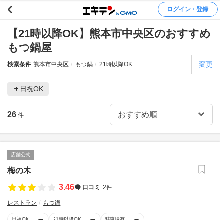
ログイン・登録
【21時以降OK】熊本市中央区のおすすめ
もつ鍋屋
変更
検索条件
熊本市中央区
もつ鍋
21時以降OK
日祝OK
26
件
店舗公式
梅の木
3.46
口コミ
2件
レストラン
もつ鍋
日祝OK
21時以降OK
駐車場有