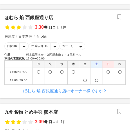
ほむら 焔 西銀座通り店
3.30
口コミ
1件
居酒屋
日本料理
もつ鍋
日祝OK
21時以降OK
カード可
住所
熊本県熊本市中央区新市街３－３岡村ビル
本日の営業状況
17:00〜29:00
月
火
水
木
金
土
日
祝
17:00~27:00
17:00~29:00
ほむら 焔 西銀座通り店のオーナー様ですか？
九州名物 とめ手羽 熊本店
3.09
口コミ
1件