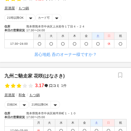
居酒屋
もつ鍋
21時以降OK
カード可
住所
熊本県熊本市中央区上水前寺１丁目４－２４
本日の営業状況
17:30〜24:00
月
火
水
木
金
土
日
祝
17:30~24:00
休
居心地処 呑のオーナー様ですか？
九州ご馳走家 花咲(はなさき)
3.17
口コミ
1件
居酒屋
和食
もつ鍋
日祝OK
21時以降OK
住所
熊本県熊本市中央区南坪井町１－１０
本日の営業状況
17:00〜25:00
月
火
水
木
金
土
日
祝
17:00~25:00
休