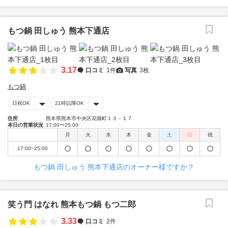
もつ鍋 田しゅう 熊本下通店
3.17
口コミ
1件
写真
3枚
もつ鍋
日祝OK
21時以降OK
住所
熊本県熊本市中央区花畑町１３－１７
本日の営業状況
17:00〜25:00
月
火
水
木
金
土
日
祝
17:00~25:00
もつ鍋 田しゅう 熊本下通店のオーナー様ですか？
笑う門 はなれ 熊本もつ鍋 もつ二郎
3.33
口コミ
2件