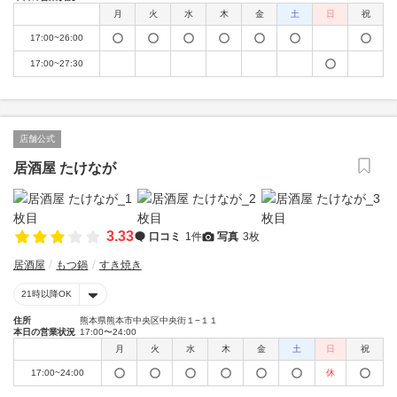
月
火
水
木
金
土
日
祝
17:00~26:00
17:00~27:30
店舗公式
居酒屋 たけなが
3.33
口コミ
1件
写真
3枚
居酒屋
もつ鍋
すき焼き
21時以降OK
住所
熊本県熊本市中央区中央街１−１１
本日の営業状況
17:00〜24:00
月
火
水
木
金
土
日
祝
17:00~24:00
休