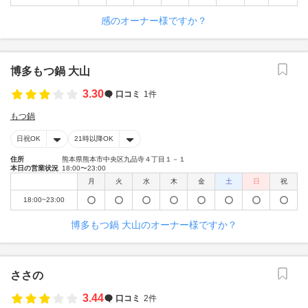
感のオーナー様ですか？
博多もつ鍋 大山
3.30
口コミ
1件
もつ鍋
日祝OK
21時以降OK
住所
熊本県熊本市中央区九品寺４丁目１－１
本日の営業状況
18:00〜23:00
月
火
水
木
金
土
日
祝
18:00~23:00
博多もつ鍋 大山のオーナー様ですか？
ささの
3.44
口コミ
2件