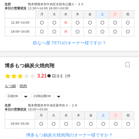
住所
熊本県熊本市中央区水前寺公園５－３５
本日の営業状況
11:30〜14:00 18:00〜24:00
月
火
水
木
金
土
日
祝
11:30~14:00
休
18:00~24:00
休
鉄なべ屋 TETUのオーナー様ですか？
博多もつ鍋炭火焼肉翔
3.21
口コミ
1件
もつ鍋
焼肉
日祝OK
21時以降OK
住所
熊本県熊本市中央区新市街３－２８
本日の営業状況
18:00〜25:00
月
火
水
木
金
土
日
祝
18:00~25:00
博多もつ鍋炭火焼肉翔のオーナー様ですか？