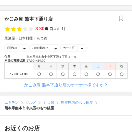
かこみ庵 熊本下通り店
3.30
口コミ
1件
居酒屋
日本料理
もつ鍋
日祝OK
21時以降OK
カード可
住所
熊本県熊本市中央区下通１丁目４－９
本日の営業状況
17:00〜24:00
月
火
水
木
金
土
日
祝
17:00~24:00
かこみ庵 熊本下通り店のオーナー様ですか？
エキテン
グルメ
もつ鍋
熊本県内のもつ鍋屋
熊本県熊本市中央区のもつ鍋屋
お近くのお店