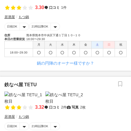
3.30
口コミ
1件
居酒屋
もつ鍋
日祝OK
21時以降OK
住所
熊本県熊本市中央区下通１丁目１０−１０
本日の営業状況
18:00〜29:30
月
火
水
木
金
土
日
祝
18:00~29:30
鍋の円陣のオーナー様ですか？
鉄なべ屋 TETU
3.32
口コミ
2件
写真
2枚
居酒屋
もつ鍋
日祝OK
21時以降OK