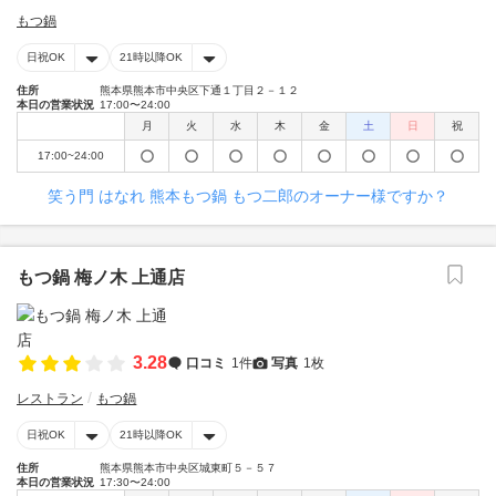
もつ鍋
日祝OK
21時以降OK
住所
熊本県熊本市中央区下通１丁目２－１２
本日の営業状況
17:00〜24:00
月
火
水
木
金
土
日
祝
17:00~24:00
笑う門 はなれ 熊本もつ鍋 もつ二郎のオーナー様ですか？
もつ鍋 梅ノ木 上通店
3.28
口コミ
1件
写真
1枚
レストラン
もつ鍋
日祝OK
21時以降OK
住所
熊本県熊本市中央区城東町５－５７
本日の営業状況
17:30〜24:00