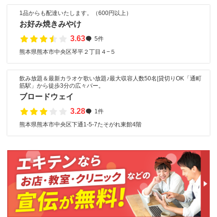
1品からも配達いたします。（600円以上）
お好み焼きみやけ
3.63
5件
熊本県熊本市中央区琴平２丁目４−５
飲み放題＆最新カラオケ歌い放題♪最大収容人数50名|貸切りOK「通町
筋駅」から徒歩3分の広々バー。
ブロードウェイ
3.28
1件
熊本県熊本市中央区下通1-5-7たそがれ東館4階