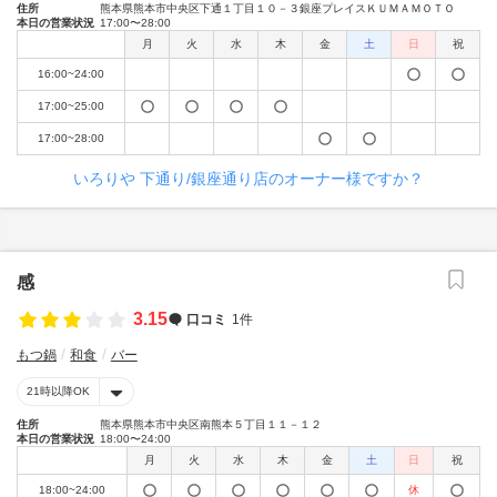
住所
熊本県熊本市中央区下通１丁目１０－３銀座プレイスＫＵＭＡＭＯＴＯ
本日の営業状況
17:00〜28:00
月
火
水
木
金
土
日
祝
16:00~24:00
17:00~25:00
17:00~28:00
いろりや 下通り/銀座通り店のオーナー様ですか？
感
3.15
口コミ
1件
もつ鍋
和食
バー
21時以降OK
住所
熊本県熊本市中央区南熊本５丁目１１－１２
本日の営業状況
18:00〜24:00
月
火
水
木
金
土
日
祝
18:00~24:00
休