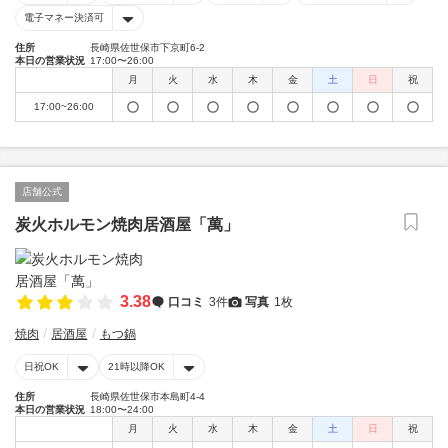
電子マネー決済可
住所
長崎県佐世保市下京町6-2
本日の営業状況
17:00〜26:00
月
火
水
木
金
土
日
祝
17:00~26:00
店舗公式
炭火ホルモン焼肉居酒屋「萬」
3.38
口コミ
3件
写真
1枚
焼肉
居酒屋
もつ鍋
日祝OK
21時以降OK
住所
長崎県佐世保市本島町4-4
本日の営業状況
18:00〜24:00
月
火
水
木
金
土
日
祝