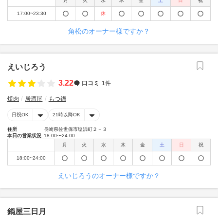
月
火
水
木
金
土
日
祝
17:00~23:30
休
角松のオーナー様ですか？
えいじろう
3.22
口コミ
1件
焼肉
居酒屋
もつ鍋
日祝OK
21時以降OK
住所
長崎県佐世保市塩浜町２－３
本日の営業状況
18:00〜24:00
月
火
水
木
金
土
日
祝
18:00~24:00
えいじろうのオーナー様ですか？
鍋屋三日月