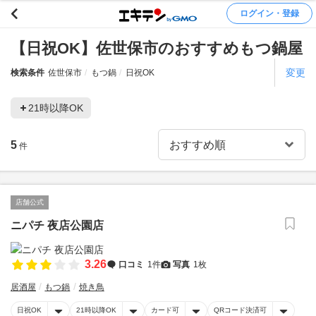
ログイン・登録
【日祝OK】佐世保市のおすすめもつ鍋屋
変更
検索条件
佐世保市
もつ鍋
日祝OK
21時以降OK
5
件
店舗公式
ニパチ 夜店公園店
3.26
口コミ
1件
写真
1枚
居酒屋
もつ鍋
焼き鳥
日祝OK
21時以降OK
カード可
QRコード決済可