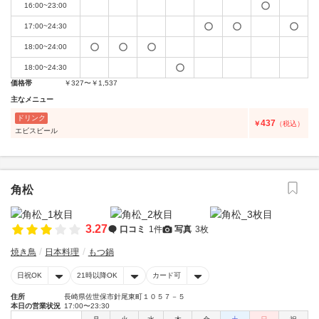
16:00~23:00
17:00~24:30
18:00~24:00
18:00~24:30
価格帯
￥327〜￥1,537
主なメニュー
ドリンク
437
￥
（税込）
エビスビール
角松
3.27
口コミ
1件
写真
3枚
焼き鳥
日本料理
もつ鍋
日祝OK
21時以降OK
カード可
住所
長崎県佐世保市針尾東町１０５７－５
本日の営業状況
17:00〜23:30