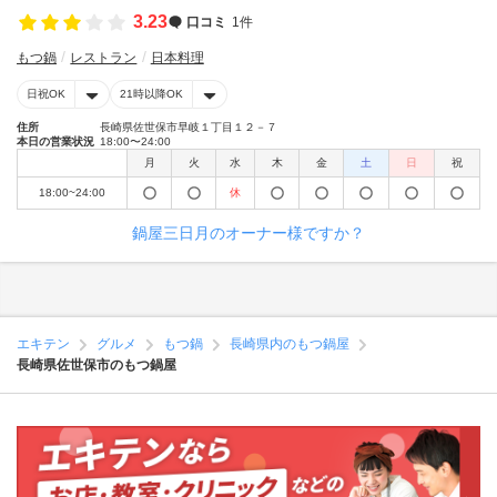
3.23
口コミ
1件
もつ鍋
レストラン
日本料理
日祝OK
21時以降OK
住所
長崎県佐世保市早岐１丁目１２－７
本日の営業状況
18:00〜24:00
月
火
水
木
金
土
日
祝
18:00~24:00
休
鍋屋三日月のオーナー様ですか？
エキテン
グルメ
もつ鍋
長崎県内のもつ鍋屋
長崎県佐世保市のもつ鍋屋