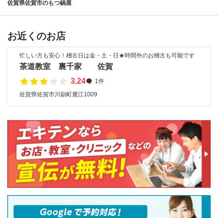
佐賀県佐賀市のもつ鍋屋
お近くのお店
忙しい方も安心！稽古日は金・土・日★時間外のお稽古も可能です
茶道教室 裏千家 佐賀
3.24
1件
佐賀県佐賀市川副町鹿江1009