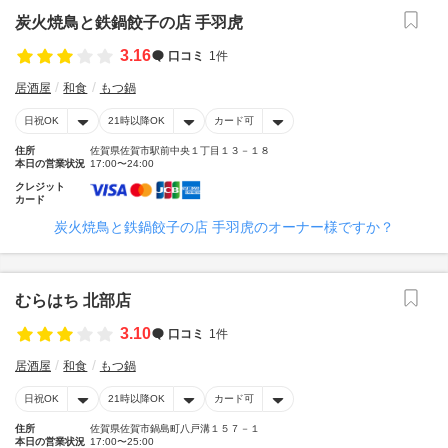
炭火焼鳥と鉄鍋餃子の店 手羽虎
3.16
口コミ
1件
居酒屋
和食
もつ鍋
日祝OK
21時以降OK
カード可
住所
佐賀県佐賀市駅前中央１丁目１３－１８
本日の営業状況
17:00〜24:00
クレジット
カード
炭火焼鳥と鉄鍋餃子の店 手羽虎のオーナー様ですか？
むらはち 北部店
3.10
口コミ
1件
居酒屋
和食
もつ鍋
日祝OK
21時以降OK
カード可
住所
佐賀県佐賀市鍋島町八戸溝１５７－１
本日の営業状況
17:00〜25:00