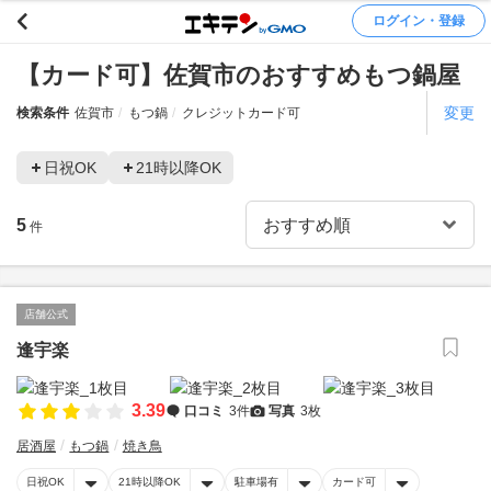
ログイン・登録
【カード可】佐賀市のおすすめもつ鍋屋
変更
検索条件
佐賀市
もつ鍋
クレジットカード可
日祝OK
21時以降OK
5
件
店舗公式
逢宇楽
3.39
口コミ
3件
写真
3枚
居酒屋
もつ鍋
焼き鳥
日祝OK
21時以降OK
駐車場有
カード可