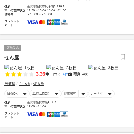
住所
佐賀県佐賀市兵庫南2-736-1
本日の営業状況
11:30〜15:00 18:00〜24:00
価格帯
￥1,500〜￥3,500
クレジット
カード
店舗公式
せん屋
3.36
口コミ
4件
写真
4枚
居酒屋
もつ鍋
焼き鳥
日祝OK
21時以降OK
駐車場有
カード可
住所
佐賀県佐賀市栄町１２
本日の営業状況
17:00〜24:00
クレジット
カード