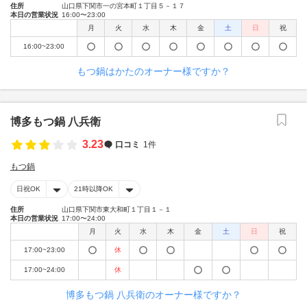
住所
山口県下関市一の宮本町１丁目５－１７
本日の営業状況
16:00〜23:00
月
火
水
木
金
土
日
祝
16:00~23:00
もつ鍋はかたのオーナー様ですか？
博多もつ鍋 八兵衛
3.23
口コミ
1件
もつ鍋
日祝OK
21時以降OK
住所
山口県下関市東大和町１丁目１－１
本日の営業状況
17:00〜24:00
月
火
水
木
金
土
日
祝
17:00~23:00
休
17:00~24:00
休
博多もつ鍋 八兵衛のオーナー様ですか？