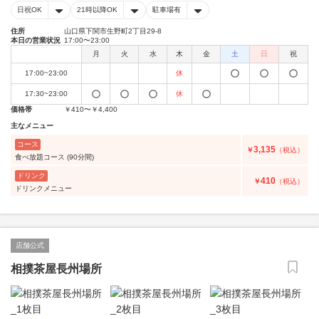
日祝OK
21時以降OK
駐車場有
住所
山口県下関市生野町2丁目29-8
本日の営業状況
17:00〜23:00
月
火
水
木
金
土
日
祝
17:00~23:00
休
17:30~23:00
休
価格帯
￥410〜￥4,400
主なメニュー
コース
3,135
￥
（税込）
食べ放題コース (90分間)
ドリンク
410
￥
（税込）
ドリンクメニュー
店舗公式
相撲茶屋長州場所