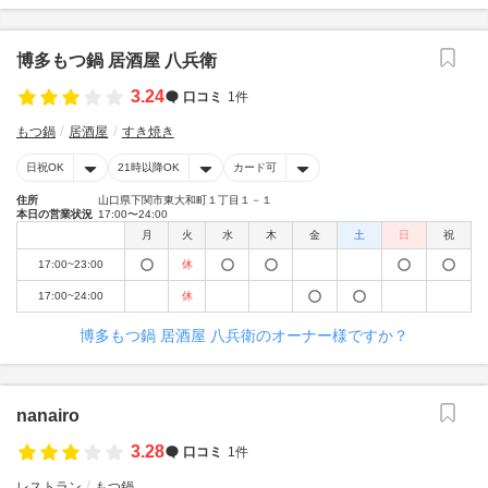
博多もつ鍋 居酒屋 八兵衛
3.24
口コミ
1件
もつ鍋
居酒屋
すき焼き
日祝OK
21時以降OK
カード可
住所
山口県下関市東大和町１丁目１－１
本日の営業状況
17:00〜24:00
月
火
水
木
金
土
日
祝
17:00~23:00
休
17:00~24:00
休
博多もつ鍋 居酒屋 八兵衛のオーナー様ですか？
nanairo
3.28
口コミ
1件
レストラン
もつ鍋