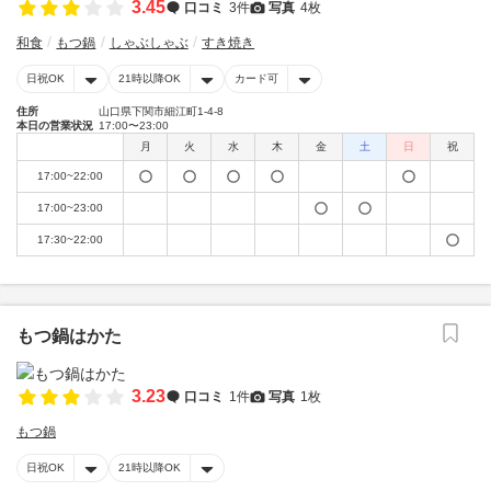
3.45
口コミ
3件
写真
4枚
和食
もつ鍋
しゃぶしゃぶ
すき焼き
日祝OK
21時以降OK
カード可
住所
山口県下関市細江町1-4-8
本日の営業状況
17:00〜23:00
月
火
水
木
金
土
日
祝
17:00~22:00
17:00~23:00
17:30~22:00
もつ鍋はかた
3.23
口コミ
1件
写真
1枚
もつ鍋
日祝OK
21時以降OK