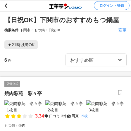
ログイン・登録
【日祝OK】下関市のおすすめもつ鍋屋
変更
検索条件
下関市
もつ鍋
日祝OK
21時以降OK
6
件
店舗公式
焼肉彩苑 彩々亭
3.34
口コミ
3件
写真
19枚
もつ鍋
焼肉