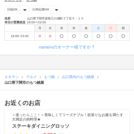
日祝OK
21時以降OK
住所
山口県下関市彦島江の浦町３丁目５－１０
本日の営業状況
18:00〜23:00
月
火
水
木
金
土
日
祝
18:00~23:00
休
休
nanairoのオーナー様ですか？
エキテン
グルメ
もつ鍋
山口県内のもつ鍋屋
山口県下関市のもつ鍋屋
お近くのお店
＜迷ったらここ！＞美味しくてリーズナブル！欲張りなお腹を満たす
大満足の肉料理★
ステーキダイニングロッソ