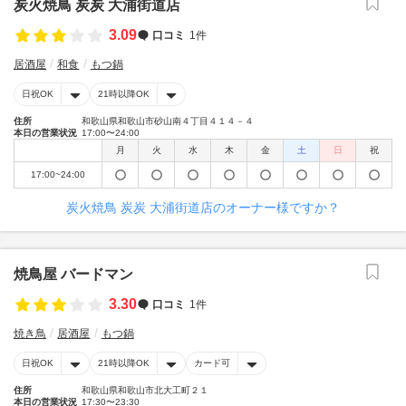
炭火焼鳥 炭炭 大浦街道店
3.09
口コミ
1件
居酒屋
和食
もつ鍋
日祝OK
21時以降OK
住所
和歌山県和歌山市砂山南４丁目４１４－４
本日の営業状況
17:00〜24:00
月
火
水
木
金
土
日
祝
17:00~24:00
炭火焼鳥 炭炭 大浦街道店のオーナー様ですか？
焼鳥屋 バードマン
3.30
口コミ
1件
焼き鳥
居酒屋
もつ鍋
日祝OK
21時以降OK
カード可
住所
和歌山県和歌山市北大工町２１
本日の営業状況
17:30〜23:30