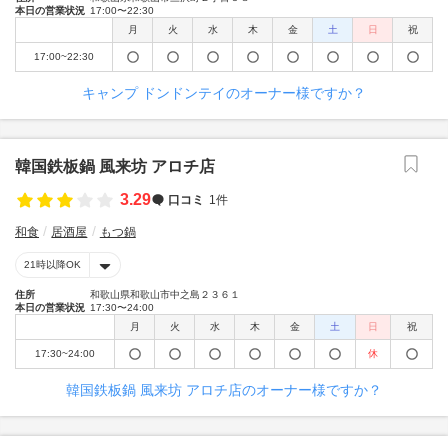
本日の営業状況
17:00〜22:30
月
火
水
木
金
土
日
祝
17:00~22:30
キャンプ ドンドンテイのオーナー様ですか？
韓国鉄板鍋 風来坊 アロチ店
3.29
口コミ
1件
和食
居酒屋
もつ鍋
21時以降OK
住所
和歌山県和歌山市中之島２３６１
本日の営業状況
17:30〜24:00
月
火
水
木
金
土
日
祝
17:30~24:00
休
韓国鉄板鍋 風来坊 アロチ店のオーナー様ですか？