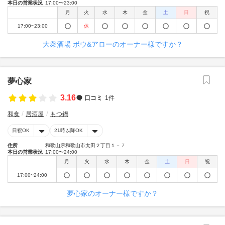
本日の営業状況
17:00〜23:00
月
火
水
木
金
土
日
祝
17:00~23:00
休
大衆酒場 ボウ&アローのオーナー様ですか？
夢心家
3.16
口コミ
1件
和食
居酒屋
もつ鍋
日祝OK
21時以降OK
住所
和歌山県和歌山市太田２丁目１－７
本日の営業状況
17:00〜24:00
月
火
水
木
金
土
日
祝
17:00~24:00
夢心家のオーナー様ですか？