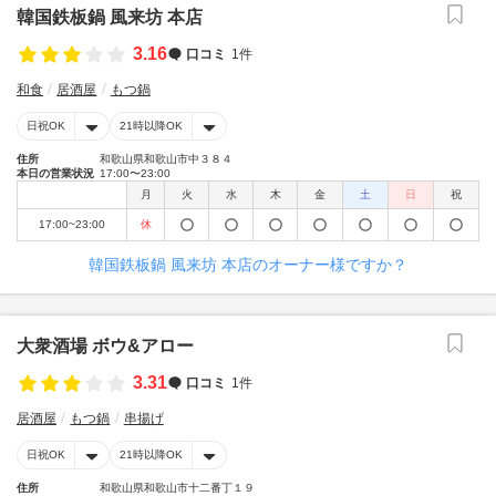
韓国鉄板鍋 風来坊 本店
3.16
口コミ
1件
和食
居酒屋
もつ鍋
日祝OK
21時以降OK
住所
和歌山県和歌山市中３８４
本日の営業状況
17:00〜23:00
月
火
水
木
金
土
日
祝
17:00~23:00
休
韓国鉄板鍋 風来坊 本店のオーナー様ですか？
大衆酒場 ボウ&アロー
3.31
口コミ
1件
居酒屋
もつ鍋
串揚げ
日祝OK
21時以降OK
住所
和歌山県和歌山市十二番丁１９