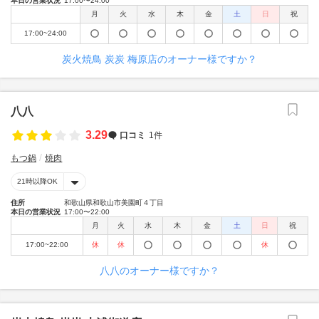
本日の営業状況
17:00〜24:00
月
火
水
木
金
土
日
祝
17:00~24:00
炭火焼鳥 炭炭 梅原店のオーナー様ですか？
八八
3.29
口コミ
1件
もつ鍋
焼肉
21時以降OK
住所
和歌山県和歌山市美園町４丁目
本日の営業状況
17:00〜22:00
月
火
水
木
金
土
日
祝
17:00~22:00
休
休
休
八八のオーナー様ですか？