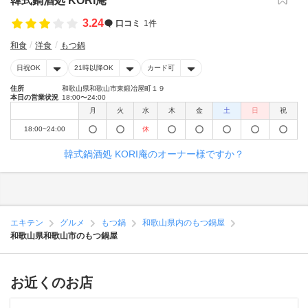
韓式鍋酒処 KORI庵
3.24
口コミ
1件
和食
洋食
もつ鍋
日祝OK
21時以降OK
カード可
住所
和歌山県和歌山市東鍛冶屋町１９
本日の営業状況
18:00〜24:00
月
火
水
木
金
土
日
祝
18:00~24:00
休
韓式鍋酒処 KORI庵のオーナー様ですか？
エキテン
グルメ
もつ鍋
和歌山県内のもつ鍋屋
和歌山県和歌山市のもつ鍋屋
お近くのお店