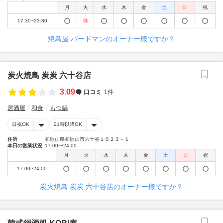
月
火
水
木
金
土
日
祝
17:30~23:30
休
焼鳥屋 バードマンのオーナー様ですか？
炭火焼鳥 炭炭 六十谷店
3.09
口コミ
1件
居酒屋
和食
もつ鍋
日祝OK
21時以降OK
住所
和歌山県和歌山市六十谷１０２３－１
本日の営業状況
17:00〜24:00
月
火
水
木
金
土
日
祝
17:00~24:00
炭火焼鳥 炭炭 六十谷店のオーナー様ですか？