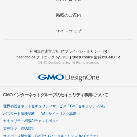
掲載のご案内
サイトマップ
利用規約
運営会社
プライバシーポリシー
best choice クリニック byGMO
best choice 歯科 byGMO
©GMO DesignOne, Inc. All Rights reserved.
GMOインターネットグループのセキュリティ事業について
世界初総合ネットセキュリティサービス「GMOセキュリティ24」
パスワード漏洩診断
Webサイトリスク診断
セキュリティ相談AIチャットボット
実在証明・盗聴対策
サイバー攻撃対策（GMOサイバーセキュリティ byイエラエ）