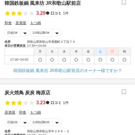
韓国鉄板鍋 風来坊 JR和歌山駅前店
3.29
口コミ
1件
和食
居酒屋
もつ鍋
日祝OK
21時以降OK
住所
和歌山県和歌山市美園町４丁目７５
本日の営業状況
17:30〜24:00
月
火
水
木
金
土
日
祝
17:30~24:00
韓国鉄板鍋 風来坊 JR和歌山駅前店のオーナー様ですか？
炭火焼鳥 炭炭 梅原店
3.23
口コミ
1件
居酒屋
和食
もつ鍋
日祝OK
21時以降OK
住所
和歌山県和歌山市中２９６－３