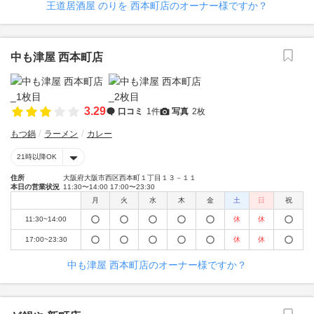
王道居酒屋 のりを 西本町店のオーナー様ですか？
中も津屋 西本町店
3.29
口コミ
1件
写真
2枚
もつ鍋
ラーメン
カレー
21時以降OK
住所
大阪府大阪市西区西本町１丁目１３－１１
本日の営業状況
11:30〜14:00 17:00〜23:30
月
火
水
木
金
土
日
祝
11:30~14:00
休
休
17:00~23:30
休
休
中も津屋 西本町店のオーナー様ですか？