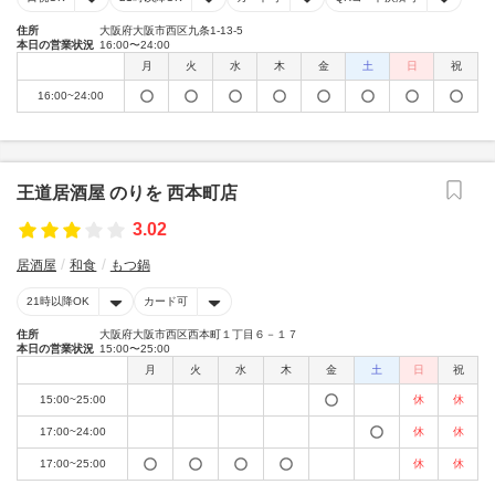
住所
大阪府大阪市西区九条1-13-5
本日の営業状況
16:00〜24:00
月
火
水
木
金
土
日
祝
16:00~24:00
王道居酒屋 のりを 西本町店
3.02
居酒屋
和食
もつ鍋
21時以降OK
カード可
住所
大阪府大阪市西区西本町１丁目６－１７
本日の営業状況
15:00〜25:00
月
火
水
木
金
土
日
祝
15:00~25:00
休
休
17:00~24:00
休
休
17:00~25:00
休
休