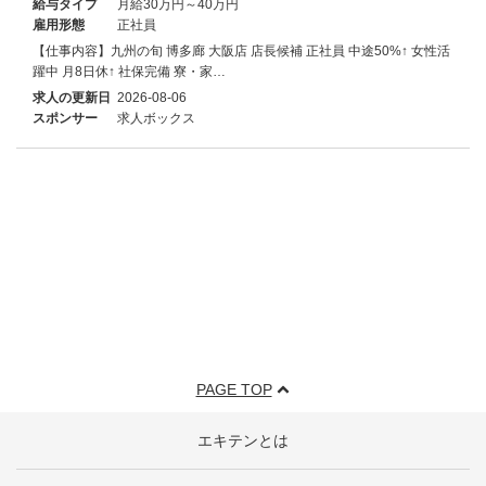
給与タイプ
月給30万円～40万円
雇用形態
正社員
【仕事内容】九州の旬 博多廊 大阪店 店長候補 正社員 中途50%↑ 女性活
躍中 月8日休↑ 社保完備 寮・家…
求人の更新日
2026-08-06
スポンサー
求人ボックス
PAGE TOP
エキテンとは