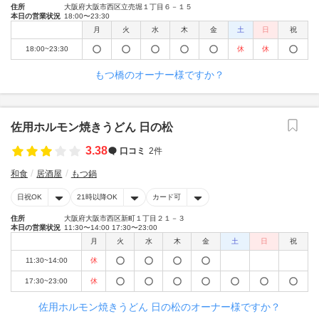
住所
大阪府大阪市西区立売堀１丁目６－１５
本日の営業状況
18:00〜23:30
月
火
水
木
金
土
日
祝
18:00~23:30
休
休
もつ橋のオーナー様ですか？
佐用ホルモン焼きうどん 日の松
3.38
口コミ
2件
和食
居酒屋
もつ鍋
日祝OK
21時以降OK
カード可
住所
大阪府大阪市西区新町１丁目２１－３
本日の営業状況
11:30〜14:00 17:30〜23:00
月
火
水
木
金
土
日
祝
11:30~14:00
休
17:30~23:00
休
佐用ホルモン焼きうどん 日の松のオーナー様ですか？