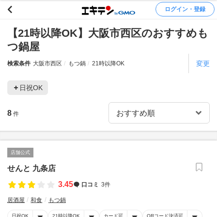
ログイン・登録
【21時以降OK】大阪市西区のおすすめも
つ鍋屋
変更
検索条件
大阪市西区
もつ鍋
21時以降OK
日祝OK
8
件
店舗公式
せんと 九条店
3.45
口コミ
3件
居酒屋
和食
もつ鍋
日祝OK
21時以降OK
カード可
QRコード決済可