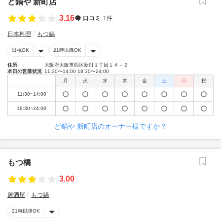
ど鍋や 新町店
3.16
口コミ
1件
日本料理
もつ鍋
日祝OK
21時以降OK
住所
大阪府大阪市西区新町１丁目１４－２
本日の営業状況
11:30〜14:00 18:30〜24:00
月
火
水
木
金
土
日
祝
11:30~14:00
18:30~24:00
ど鍋や 新町店のオーナー様ですか？
もつ橋
3.00
居酒屋
もつ鍋
21時以降OK