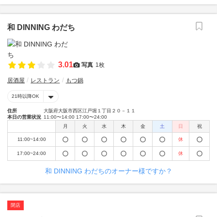
和 DINNING わだち
3.01
写真
1枚
居酒屋
レストラン
もつ鍋
21時以降OK
住所
大阪府大阪市西区江戸堀１丁目２０－１１
本日の営業状況
11:00〜14:00 17:00〜24:00
月
火
水
木
金
土
日
祝
11:00~14:00
休
17:00~24:00
休
和 DINNING わだちのオーナー様ですか？
閉店