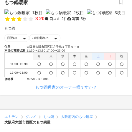
もつ鍋暖家
3.20
口コミ
2件
写真
5枚
もつ鍋
日祝OK
21時以降OK
住所
大阪府大阪市西区江之子島１丁目６－８
本日の営業状況
11:30〜13:30 17:00〜23:00
月
火
水
木
金
土
日
祝
11:30~13:30
17:00~23:00
価格帯
￥650〜￥3,000
もつ鍋暖家のオーナー様ですか？
エキテン
グルメ
もつ鍋
大阪府内のもつ鍋屋
大阪府大阪市西区のもつ鍋屋