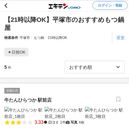
ログイン・登録
【21時以降OK】平塚市のおすすめもつ鍋
屋
変更
検索条件
平塚市
もつ鍋
21時以降OK
日祝OK
5
件
店舗公式
牛たんひらつか 駅前店
3.33
口コミ
1件
写真
6枚