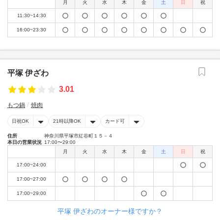
月
火
水
木
金
土
日
祝
11:30~14:30
16:00~23:30
平塚 伊ざわ
3.01
もつ鍋
焼肉
日祝OK
21時以降OK
カード可
住所
神奈川県平塚市紅谷町１５－４
本日の営業状況
17:00〜29:00
月
火
水
木
金
土
日
祝
17:00~24:00
17:00~27:00
17:00~29:00
平塚 伊ざわのオーナー様ですか？