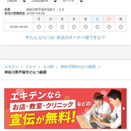
日祝OK
21時以降OK
カード可
住所
神奈川県平塚市宝町５－２８
本日の営業状況
16:00〜24:00
月
火
水
木
金
土
日
祝
16:00~24:00
牛たん ひらつか 本店のオーナー様ですか？
エキテン
グルメ
もつ鍋
神奈川県内のもつ鍋屋
神奈川県平塚市のもつ鍋屋