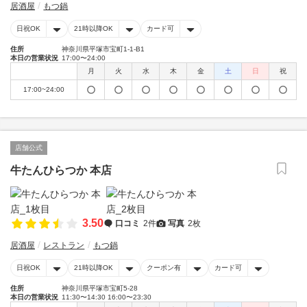
居酒屋
もつ鍋
日祝OK
21時以降OK
カード可
住所
神奈川県平塚市宝町1-1-B1
本日の営業状況
17:00〜24:00
月
火
水
木
金
土
日
祝
17:00~24:00
店舗公式
牛たんひらつか 本店
3.50
口コミ
2件
写真
2枚
居酒屋
レストラン
もつ鍋
日祝OK
21時以降OK
クーポン有
カード可
住所
神奈川県平塚市宝町5-28
本日の営業状況
11:30〜14:30 16:00〜23:30