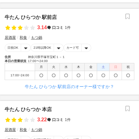
牛たん ひらつか 駅前店
3.14
口コミ
1件
居酒屋
和食
もつ鍋
日祝OK
21時以降OK
カード可
住所
神奈川県平塚市宝町１－１
本日の営業状況
17:00〜24:00
月
火
水
木
金
土
日
祝
17:00~24:00
牛たん ひらつか 駅前店のオーナー様ですか？
牛たん ひらつか 本店
3.22
口コミ
1件
居酒屋
和食
もつ鍋