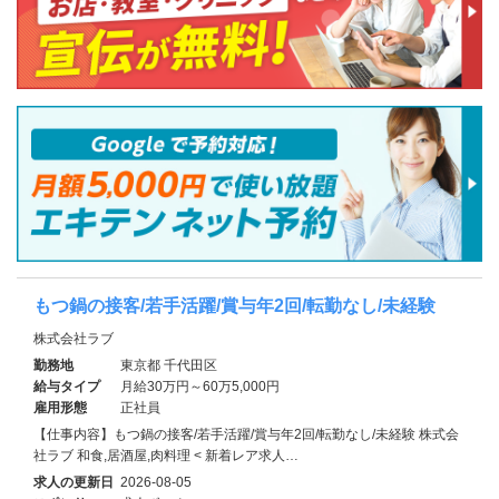
もつ鍋の接客/若手活躍/賞与年2回/転勤なし/未経験
株式会社ラブ
勤務地
東京都 千代田区
給与タイプ
月給30万円～60万5,000円
雇用形態
正社員
【仕事内容】もつ鍋の接客/若手活躍/賞与年2回/転勤なし/未経験 株式会
社ラブ 和食,居酒屋,肉料理 < 新着レア求人…
求人の更新日
2026-08-05