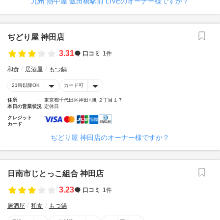
九州 熱中屋 飯田橋駅前 LIVEのオーナー様ですか？
ぢどり屋 神田店
3.31
口コミ
1件
和食
居酒屋
もつ鍋
21時以降OK
カード可
住所
東京都千代田区神田司町２丁目１７
本日の営業状況
定休日
クレジット
カード
ぢどり屋 神田店のオーナー様ですか？
日南市じとっこ組合 神田店
3.23
口コミ
1件
居酒屋
和食
もつ鍋