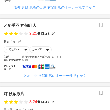
カード
築地貝鮮 地酒の出浦 有楽町店のオーナー様ですか？
とめ手羽 神保町店
3.21
口コミ
1件
和食
もつ鍋
21時以降OK
カード可
住所
東京都千代田区神田神保町１丁目４
本日の営業状況
定休日
クレジット
カード
とめ手羽 神保町店のオーナー様ですか？
灯 秋葉原店
3.24
口コミ
1件
居酒屋
バー
もつ鍋