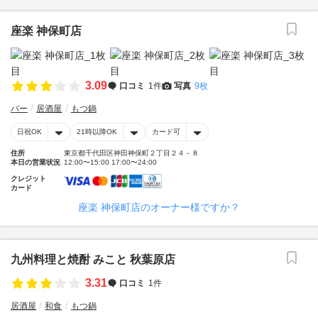
座楽 神保町店
3.09
口コミ
1件
写真
9枚
バー
居酒屋
もつ鍋
日祝OK
21時以降OK
カード可
住所
東京都千代田区神田神保町２丁目２４－８
本日の営業状況
12:00〜15:00 17:00〜24:00
クレジット
カード
座楽 神保町店のオーナー様ですか？
九州料理と焼酎 みこと 秋葉原店
3.31
口コミ
1件
居酒屋
和食
もつ鍋