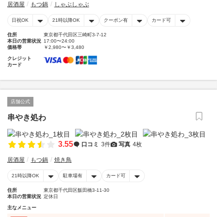
居酒屋
もつ鍋
しゃぶしゃぶ
日祝OK
21時以降OK
クーポン有
カード可
住所
東京都千代田区三崎町3-7-12
本日の営業状況
17:00〜24:00
価格帯
￥2,980〜￥3,480
クレジット
カード
店舗公式
串やき処わ
3.55
口コミ
3件
写真
4枚
居酒屋
もつ鍋
焼き鳥
21時以降OK
駐車場有
カード可
住所
東京都千代田区飯田橋3-11-30
本日の営業状況
定休日
主なメニュー