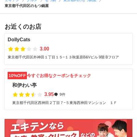
エキテン
グルメ
もつ鍋
東京都内のもつ鍋屋
東京都千代田区のもつ鍋屋
お近くのお店
DollyCats
3.00
東京都千代田区外神田１丁目１５−１３秋葉原B&Vビル 9階 Bフロア
10%OFF
今すぐお得なクーポンをチェック
和伊わい亭
3.95
9件
東京都千代田区西神田２丁目７−５東海西神田マンション １Ｆ