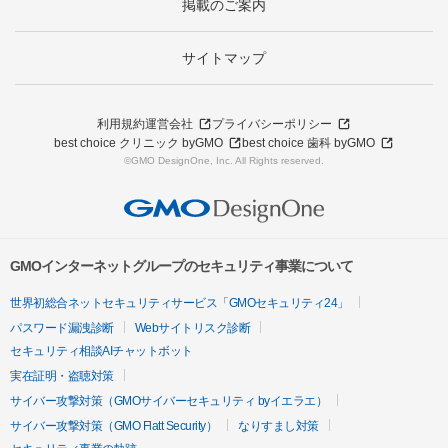
掲載のご案内
サイトマップ
利用規約
運営会社
プライバシーポリシー
best choice クリニック byGMO
best choice 歯科 byGMO
©GMO DesignOne, Inc. All Rights reserved.
GMOインターネットグループのセキュリティ事業について
世界初総合ネットセキュリティサービス「GMOセキュリティ24」
パスワード漏洩診断
Webサイトリスク診断
セキュリティ相談AIチャットボット
実在証明・盗聴対策
サイバー攻撃対策（GMOサイバーセキュリティ byイエラエ）
サイバー攻撃対策（GMO Flatt Security）
なりすまし対策