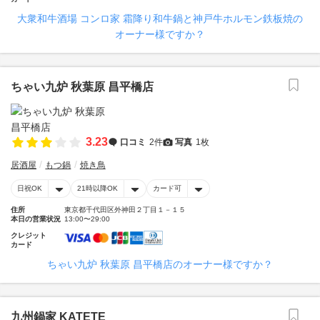
大衆和牛酒場 コンロ家 霜降り和牛鍋と神戸牛ホルモン鉄板焼の
オーナー様ですか？
ちゃい九炉 秋葉原 昌平橋店
3.23
口コミ
2件
写真
1枚
居酒屋
もつ鍋
焼き鳥
日祝OK
21時以降OK
カード可
住所
東京都千代田区外神田２丁目１－１５
本日の営業状況
13:00〜29:00
クレジット
カード
ちゃい九炉 秋葉原 昌平橋店のオーナー様ですか？
九州鍋家 KATETE