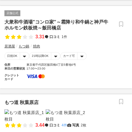
店舗公式
大衆和牛酒場"コンロ家"～霜降り和牛鍋と神戸牛
ホルモン鉄板焼～飯田橋店
3.31
口コミ
1件
居酒屋
もつ鍋
焼肉
日祝OK
21時以降OK
カード可
住所
東京都千代田区飯田橋4丁目5番地6号
本日の営業状況
17:00〜23:00
クレジット
カード
もつ道 秋葉原店
3.44
口コミ
4件
写真
2枚