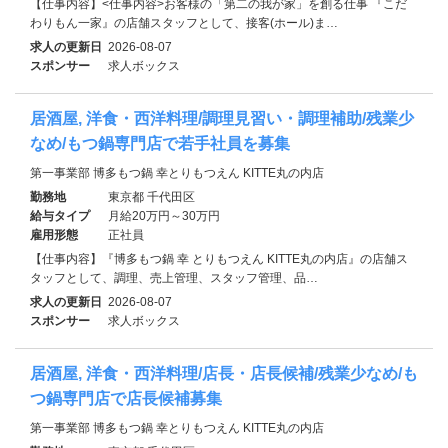
【仕事内容】<仕事内容>お客様の「第二の我が家」を創る仕事 『こだ
わりもん一家』の店舗スタッフとして、接客(ホール)ま…
求人の更新日
2026-08-07
スポンサー
求人ボックス
居酒屋, 洋食・西洋料理/調理見習い・調理補助/残業少
なめ/もつ鍋専門店で若手社員を募集
第一事業部 博多もつ鍋 幸とりもつえん KITTE丸の内店
勤務地
東京都 千代田区
給与タイプ
月給20万円～30万円
雇用形態
正社員
【仕事内容】『博多もつ鍋 幸 とりもつえん KITTE丸の内店』の店舗ス
タッフとして、調理、売上管理、スタッフ管理、品…
求人の更新日
2026-08-07
スポンサー
求人ボックス
居酒屋, 洋食・西洋料理/店長・店長候補/残業少なめ/も
つ鍋専門店で店長候補募集
第一事業部 博多もつ鍋 幸とりもつえん KITTE丸の内店