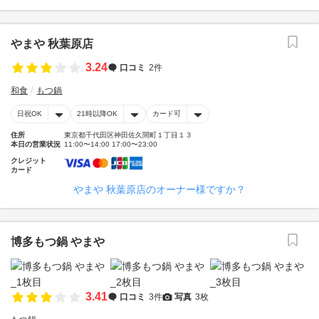
やまや 秋葉原店
3.24
口コミ
2件
和食
もつ鍋
日祝OK
21時以降OK
カード可
住所
東京都千代田区神田佐久間町１丁目１３
本日の営業状況
11:00〜14:00 17:00〜23:00
クレジット
カード
やまや 秋葉原店のオーナー様ですか？
博多もつ鍋 やまや
3.41
口コミ
3件
写真
3枚