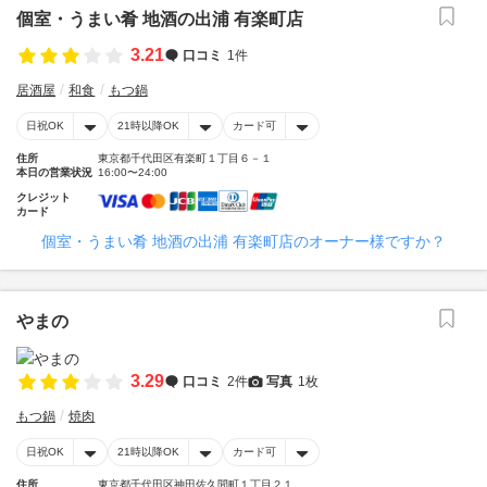
個室・うまい肴 地酒の出浦 有楽町店
3.21
口コミ
1件
居酒屋
和食
もつ鍋
日祝OK
21時以降OK
カード可
住所
東京都千代田区有楽町１丁目６－１
本日の営業状況
16:00〜24:00
クレジット
カード
個室・うまい肴 地酒の出浦 有楽町店のオーナー様ですか？
やまの
3.29
口コミ
2件
写真
1枚
もつ鍋
焼肉
日祝OK
21時以降OK
カード可
住所
東京都千代田区神田佐久間町１丁目２１