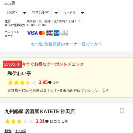
もつ鍋
日祝OK
21時以降OK
カード可
住所
東京都千代田区神田佐久間町１丁目１３
本日の営業状況
16:00〜23:00
クレジット
カード
もつ道 秋葉原店のオーナー様ですか？
10%OFF
今すぐお得なクーポンをチェック
和伊わい亭
3.95
9件
東京都千代田区西神田２丁目７−５東海西神田マンション １Ｆ
九州鍋家 居酒屋 KATETE 神田店
3.31
口コミ
1件
和食
もつ鍋