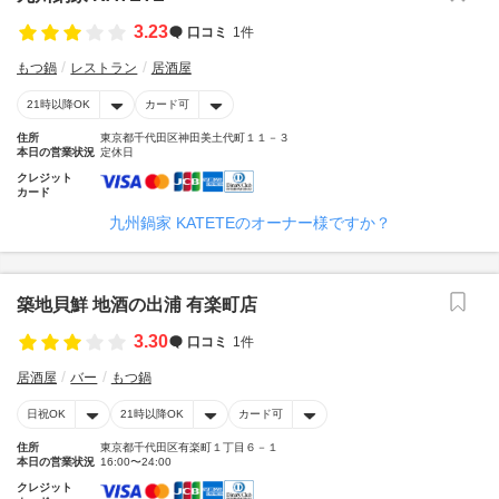
3.23
口コミ
1件
もつ鍋
レストラン
居酒屋
21時以降OK
カード可
住所
東京都千代田区神田美土代町１１－３
本日の営業状況
定休日
クレジット
カード
九州鍋家 KATETEのオーナー様ですか？
築地貝鮮 地酒の出浦 有楽町店
3.30
口コミ
1件
居酒屋
バー
もつ鍋
日祝OK
21時以降OK
カード可
住所
東京都千代田区有楽町１丁目６－１
本日の営業状況
16:00〜24:00
クレジット