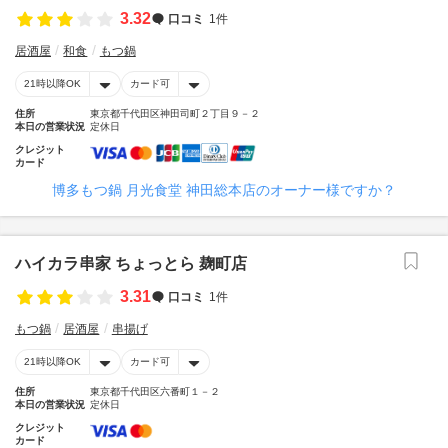
3.32
口コミ
1件
居酒屋
和食
もつ鍋
21時以降OK
カード可
住所
東京都千代田区神田司町２丁目９－２
本日の営業状況
定休日
クレジット
カード
博多もつ鍋 月光食堂 神田総本店のオーナー様ですか？
ハイカラ串家 ちょっとら 麹町店
3.31
口コミ
1件
もつ鍋
居酒屋
串揚げ
21時以降OK
カード可
住所
東京都千代田区六番町１－２
本日の営業状況
定休日
クレジット
カード