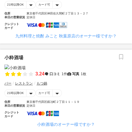
21時以降OK
カード可
住所
東京都千代田区神田佐久間町２丁目１３－２７
本日の営業状況
定休日
クレジット
カード
九州料理と焼酎 みこと 秋葉原店のオーナー様ですか？
小粋酒場
3.24
口コミ
1件
写真
1枚
バー
レストラン
もつ鍋
21時以降OK
カード可
住所
東京都千代田区鍛冶町２丁目１１－１９
本日の営業状況
定休日
クレジット
カード
小粋酒場のオーナー様ですか？