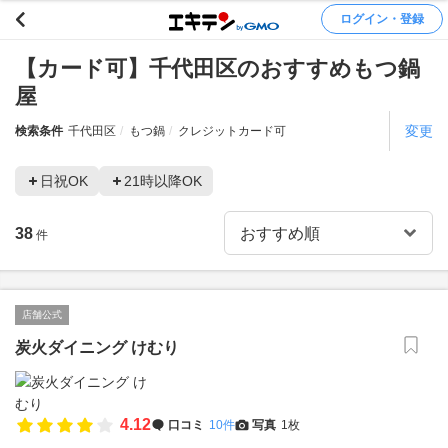
ログイン・登録
【カード可】千代田区のおすすめもつ鍋
屋
変更
検索条件
千代田区
もつ鍋
クレジットカード可
日祝OK
21時以降OK
38
件
店舗公式
炭火ダイニング けむり
4.12
口コミ
10件
写真
1枚