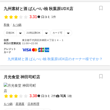
九州素材と酒 ばんぺい柚 秋葉原UDX店
3.31
口コミ
1件
和食
もつ鍋
日祝OK
21時以降OK
カード可
住所
東京都千代田区外神田４丁目１４－１
本日の営業状況
11:00〜22:00
クレジット
カード
九州素材と酒 ばんぺい柚 秋葉原UDX店のオーナー様ですか？
月光食堂 神田司町店
3.38
口コミ
2件
写真
1枚
もつ鍋
居酒屋
日本料理