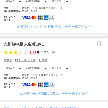
日祝OK
21時以降OK
カード可
住所
東京都千代田区鍛冶町２丁目３－１４
本日の営業状況
17:00〜24:00
クレジット
カード
日南市じとっこ組合 神田店のオーナー様ですか？
九州熱中屋 末広町LIVE
3.31
口コミ
1件
居酒屋
餃子・ぎょうざ
もつ鍋
日祝OK
21時以降OK
カード可
住所
東京都千代田区外神田２丁目１４－５
本日の営業状況
17:00〜23:00
クレジット
カード
九州熱中屋 末広町LIVEのオーナー様ですか？