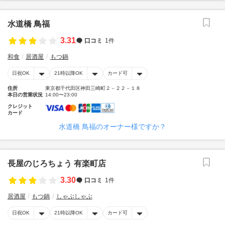
水道橋 鳥福
3.31
口コミ
1件
和食
居酒屋
もつ鍋
日祝OK
21時以降OK
カード可
住所
東京都千代田区神田三崎町２－２２－１８
本日の営業状況
14:00〜23:00
クレジット
カード
水道橋 鳥福のオーナー様ですか？
長屋のじろちょう 有楽町店
3.30
口コミ
1件
居酒屋
もつ鍋
しゃぶしゃぶ
日祝OK
21時以降OK
カード可