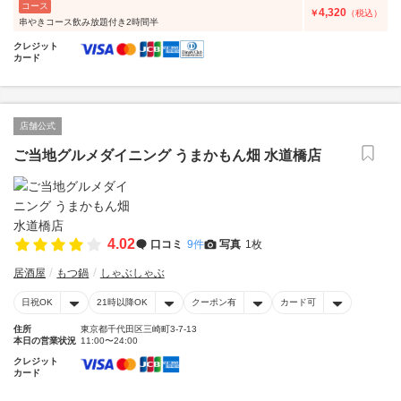
コース
4,320
￥
（税込）
串やきコース飲み放題付き2時間半
クレジット
カード
店舗公式
ご当地グルメダイニング うまかもん畑 水道橋店
4.02
口コミ
9件
写真
1枚
居酒屋
もつ鍋
しゃぶしゃぶ
日祝OK
21時以降OK
クーポン有
カード可
住所
東京都千代田区三崎町3-7-13
本日の営業状況
11:00〜24:00
クレジット
カード