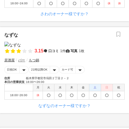
18:00~24:00
休
休
さわのオーナー様ですか？
なずな
3.15
口コミ
1件
写真
1枚
居酒屋
バー
もつ鍋
日祝OK
21時以降OK
カード可
住所
栃木県宇都宮市塙田２丁目２－２
本日の営業状況
18:00〜26:00
月
火
水
木
金
土
日
祝
18:00~26:00
休
なずなのオーナー様ですか？