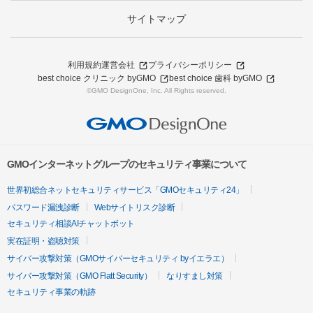
サイトマップ
利用規約
運営会社
プライバシーポリシー
best choice クリニック byGMO
best choice 歯科 byGMO
©GMO DesignOne, Inc. All Rights reserved.
GMOインターネットグループのセキュリティ事業について
世界初総合ネットセキュリティサービス「GMOセキュリティ24」
パスワード漏洩診断
Webサイトリスク診断
セキュリティ相談AIチャットボット
実在証明・盗聴対策
サイバー攻撃対策（GMOサイバーセキュリティ byイエラエ）
サイバー攻撃対策（GMO Flatt Security）
なりすまし対策
セキュリティ事業の軌跡