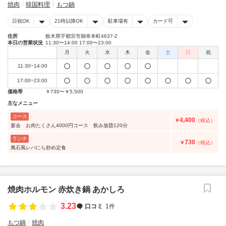
焼肉
韓国料理
もつ鍋
日祝OK
21時以降OK
駐車場有
カード可
住所
栃木県宇都宮市御幸本町4637-2
本日の営業状況
11:30〜14:00 17:00〜23:00
月
火
水
木
金
土
日
祝
11:30~14:00
17:00~23:00
価格帯
￥730〜￥5,500
主なメニュー
コース
4,400
￥
（税込）
宴会 お肉たくさん4000円コース 飲み放題120分
ランチ
730
￥
（税込）
萬石風レバにら炒め定食
焼肉ホルモン 赤炊き鍋 あかしろ
3.23
口コミ
1件
もつ鍋
焼肉