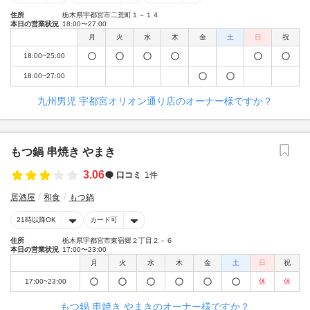
住所
栃木県宇都宮市二荒町１－１４
本日の営業状況
18:00〜27:00
月
火
水
木
金
土
日
祝
18:00~25:00
18:00~27:00
九州男児 宇都宮オリオン通り店のオーナー様ですか？
もつ鍋 串焼き やまき
3.06
口コミ
1件
居酒屋
和食
もつ鍋
21時以降OK
カード可
住所
栃木県宇都宮市東宿郷２丁目２－６
本日の営業状況
17:00〜23:00
月
火
水
木
金
土
日
祝
17:00~23:00
休
休
もつ鍋 串焼き やまきのオーナー様ですか？