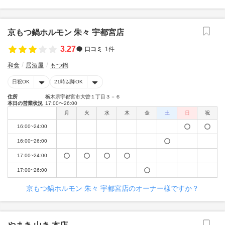
京もつ鍋ホルモン 朱々 宇都宮店
3.27
口コミ
1件
和食
居酒屋
もつ鍋
日祝OK
21時以降OK
住所
栃木県宇都宮市大曽１丁目３－６
本日の営業状況
17:00〜26:00
月
火
水
木
金
土
日
祝
16:00~24:00
16:00~26:00
17:00~24:00
17:00~26:00
京もつ鍋ホルモン 朱々 宇都宮店のオーナー様ですか？