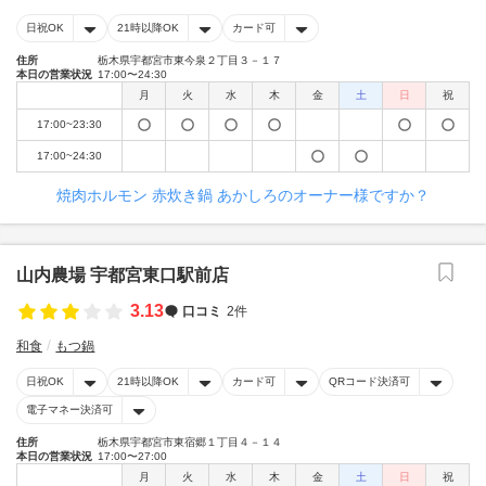
日祝OK
21時以降OK
カード可
住所
栃木県宇都宮市東今泉２丁目３－１７
本日の営業状況
17:00〜24:30
月
火
水
木
金
土
日
祝
17:00~23:30
17:00~24:30
焼肉ホルモン 赤炊き鍋 あかしろのオーナー様ですか？
山内農場 宇都宮東口駅前店
3.13
口コミ
2件
和食
もつ鍋
日祝OK
21時以降OK
カード可
QRコード決済可
電子マネー決済可
住所
栃木県宇都宮市東宿郷１丁目４－１４
本日の営業状況
17:00〜27:00
月
火
水
木
金
土
日
祝