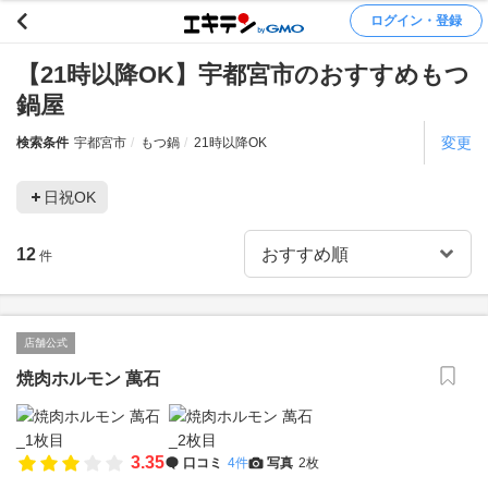
ログイン・登録
【21時以降OK】宇都宮市のおすすめもつ
鍋屋
変更
検索条件
宇都宮市
もつ鍋
21時以降OK
日祝OK
12
件
店舗公式
焼肉ホルモン 萬石
3.35
口コミ
4件
写真
2枚