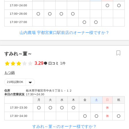
17:00~24:00
17:00~26:00
17:00~27:00
山内農場 宇都宮東口駅前店のオーナー様ですか？
すみれ～菫～
3.29
口コミ
1件
もつ鍋
21時以降OK
住所
栃木県宇都宮市中央５丁目１－１２
本日の営業状況
17:30〜24:30
月
火
水
木
金
土
日
祝
17:30~23:30
休
17:30~24:30
休
すみれ～菫～のオーナー様ですか？