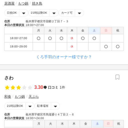
居酒屋
もつ鍋
焼き鳥
日祝OK
21時以降OK
カード可
住所
栃木県宇都宮市宿郷２丁目７－３
本日の営業状況
18:00〜27:00
月
火
水
木
金
土
日
祝
18:00~27:00
休
18:00~29:00
休
くろ手羽のオーナー様ですか？
さわ
3.30
口コミ
1件
和食
もつ鍋
天ぷら
21時以降OK
駐車場有
住所
栃木県宇都宮市馬場通り４丁目２－６
本日の営業状況
18:00〜24:00
月
火
水
木
金
土
日
祝