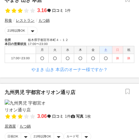
やまき 山き 本店
3.16
口コミ
1件
和食
レストラン
もつ鍋
21時以降OK
住所
栃木県宇都宮市本町４－１２
本日の営業状況
17:00〜23:00
月
火
水
木
金
土
日
祝
17:00~23:00
休
休
やまき 山き 本店のオーナー様ですか？
九州男児 宇都宮オリオン通り店
3.06
口コミ
1件
写真
1枚
居酒屋
もつ鍋
日祝OK
21時以降OK
カード可