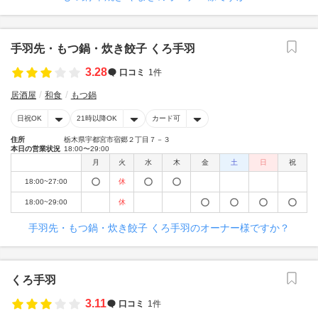
手羽先・もつ鍋・炊き餃子 くろ手羽
3.28
口コミ
1件
居酒屋
和食
もつ鍋
日祝OK
21時以降OK
カード可
住所
栃木県宇都宮市宿郷２丁目７－３
本日の営業状況
18:00〜29:00
月
火
水
木
金
土
日
祝
18:00~27:00
休
18:00~29:00
休
手羽先・もつ鍋・炊き餃子 くろ手羽のオーナー様ですか？
くろ手羽
3.11
口コミ
1件