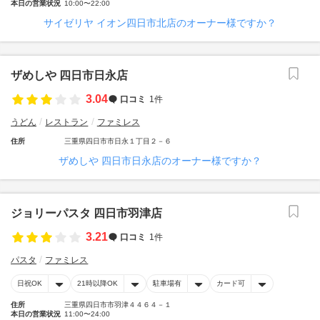
本日の営業状況
10:00〜22:00
サイゼリヤ イオン四日市北店のオーナー様ですか？
ザめしや 四日市日永店
3.04
口コミ
1件
うどん
レストラン
ファミレス
住所
三重県四日市市日永１丁目２－６
ザめしや 四日市日永店のオーナー様ですか？
ジョリーパスタ 四日市羽津店
3.21
口コミ
1件
パスタ
ファミレス
日祝OK
21時以降OK
駐車場有
カード可
住所
三重県四日市市羽津４４６４－１
本日の営業状況
11:00〜24:00