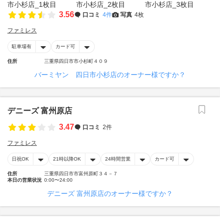
3.56
口コミ
4件
写真
4枚
ファミレス
駐車場有
カード可
住所
三重県四日市市小杉町４０９
バーミヤン 四日市小杉店のオーナー様ですか？
デニーズ 富州原店
3.47
口コミ
2件
ファミレス
日祝OK
21時以降OK
24時間営業
カード可
住所
三重県四日市市富州原町３４－７
本日の営業状況
0:00〜24:00
デニーズ 富州原店のオーナー様ですか？