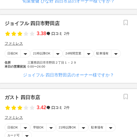
旬菜食健 ひな野 四日市店のオーナー様ですか？
ジョイフル 四日市野田店
3.38
口コミ
2件
ファミレス
日祝OK
21時以降OK
24時間営業
駐車場有
住所
三重県四日市市野田２丁目１－２９
本日の営業状況
0:00〜24:00
ジョイフル 四日市野田店のオーナー様ですか？
ガスト 四日市店
3.42
口コミ
2件
ファミレス
日祝OK
早朝OK
21時以降OK
駐車場有
カード可