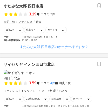
すたみな太郎 四日市店
3.19
口コミ
2件
寿司・鮨
ファミレス
焼肉
日祝OK
駐車場有
カード可
住所
三重県四日市市馳出１０５５－１
本日の営業状況
11:30〜16:30
すたみな太郎 四日市店のオーナー様ですか？
サイゼリヤ イオン四日市北店
3.59
口コミ
4件
写真
1枚
ファミレス
イタリアン・イタリア料理
パスタ
日祝OK
21時以降OK
駐車場有
カード可
住所
三重県四日市市富州原町２２１－２イオンモール四日市北ＳＣ