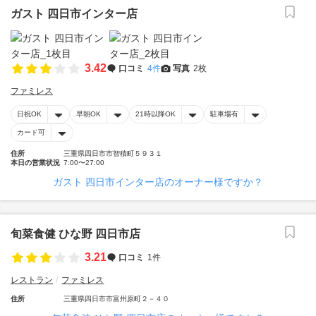
ガスト 四日市インター店
3.42
口コミ
4件
写真
2枚
ファミレス
日祝OK
早朝OK
21時以降OK
駐車場有
カード可
住所
三重県四日市市智積町５９３１
本日の営業状況
7:00〜27:00
ガスト 四日市インター店のオーナー様ですか？
旬菜食健 ひな野 四日市店
3.21
口コミ
1件
レストラン
ファミレス
住所
三重県四日市市富州原町２－４０