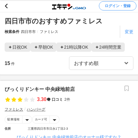
ログイン・登録
四日市市のおすすめファミレス
変更
検索条件
四日市市
ファミレス
日祝OK
早朝OK
21時以降OK
24時間営業
15
件
びっくりドンキー 中央緑地前店
3.30
口コミ
2件
ファミレス
ハンバーグ
駐車場有
カード可
住所
三重県四日市市日永1丁目2-3
びっくりドンキー 中央緑地前店のオーナー様ですか？