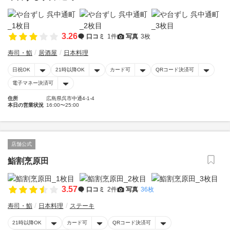
3.26
口コミ
1件
写真
3枚
寿司・鮨
居酒屋
日本料理
日祝OK
21時以降OK
カード可
QRコード決済可
電子マネー決済可
住所
広島県呉市中通4-1-4
本日の営業状況
16:00〜25:00
店舗公式
鮨割烹原田
3.57
口コミ
2件
写真
36枚
寿司・鮨
日本料理
ステーキ
21時以降OK
カード可
QRコード決済可