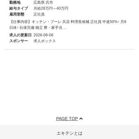
勤務地
広島県 呉市
給与タイプ
月給28万円～40万円
雇用形態
正社員
【仕事内容】キッチン・ブーレ 呉店 料理長候補 正社員 中途50%↑ 月8
日休↑ 社保完備 独立 寮・家⼿当 …
求人の更新日
2026-08-06
スポンサー
求人ボックス
PAGE TOP
エキテンとは