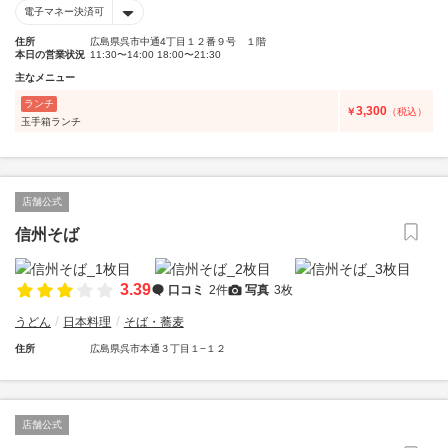
電子マネー決済可
住所
広島県呉市中通4丁目１２番９号 １階
本日の営業状況
11:30〜14:00 18:00〜21:30
主なメニュー
ランチ
3,300
￥
（税込）
玉手箱ランチ
店舗公式
信州そば
3.39
口コミ
2件
写真
3枚
うどん
日本料理
そば・蕎麦
住所
広島県呉市本通３丁目１−１２
店舗公式