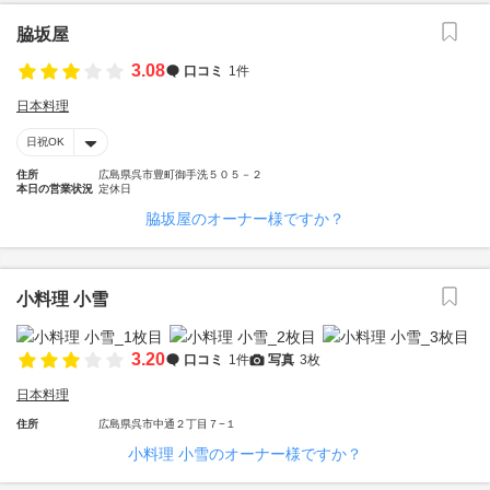
脇坂屋
3.08
口コミ
1件
日本料理
日祝OK
住所
広島県呉市豊町御手洗５０５－２
本日の営業状況
定休日
脇坂屋のオーナー様ですか？
小料理 小雪
3.20
口コミ
1件
写真
3枚
日本料理
住所
広島県呉市中通２丁目７−１
小料理 小雪のオーナー様ですか？