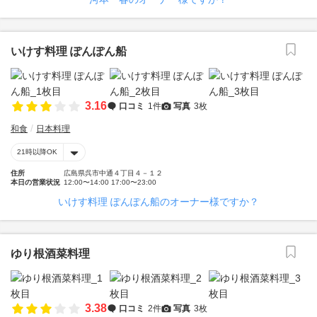
いけす料理 ぽんぽん船
3.16
口コミ
1件
写真
3枚
和食
日本料理
21時以降OK
住所
広島県呉市中通４丁目４－１２
本日の営業状況
12:00〜14:00 17:00〜23:00
いけす料理 ぽんぽん船のオーナー様ですか？
ゆり根酒菜料理
3.38
口コミ
2件
写真
3枚