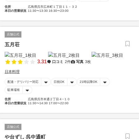
住所
広島県呉市広本町１丁目１１－３２
本日の営業状況
11:30〜13:30 16:30〜23:00
店舗公式
五月荘
3.31
口コミ
2件
写真
3枚
日本料理
配達・デリバリー対応
日祝OK
21時以降OK
駐車場有
住所
広島県呉市本通２丁目４−１０
本日の営業状況
11:30〜14:30 17:00〜22:00
店舗公式
や台ずし 呉中通町