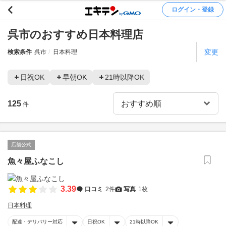
ログイン・登録
呉市のおすすめ日本料理店
変更
検索条件
呉市
日本料理
日祝OK
早朝OK
21時以降OK
125
件
店舗公式
魚々屋ふなこし
3.39
口コミ
2件
写真
1枚
日本料理
配達・デリバリー対応
日祝OK
21時以降OK