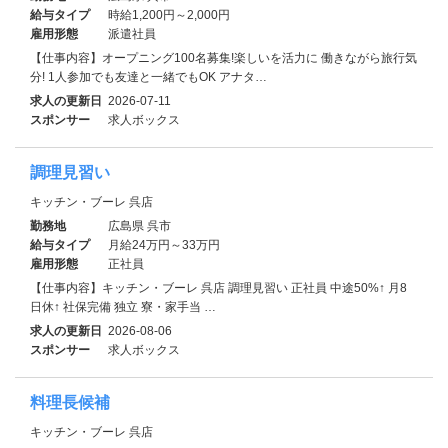
給与タイプ
時給1,200円～2,000円
雇用形態
派遣社員
【仕事内容】オープニング100名募集!楽しいを活力に 働きながら旅行気
分! 1人参加でも友達と一緒でもOK アナタ…
求人の更新日
2026-07-11
スポンサー
求人ボックス
調理見習い
キッチン・ブーレ 呉店
勤務地
広島県 呉市
給与タイプ
月給24万円～33万円
雇用形態
正社員
【仕事内容】キッチン・ブーレ 呉店 調理見習い 正社員 中途50%↑ 月8
日休↑ 社保完備 独立 寮・家⼿当 …
求人の更新日
2026-08-06
スポンサー
求人ボックス
料理長候補
キッチン・ブーレ 呉店