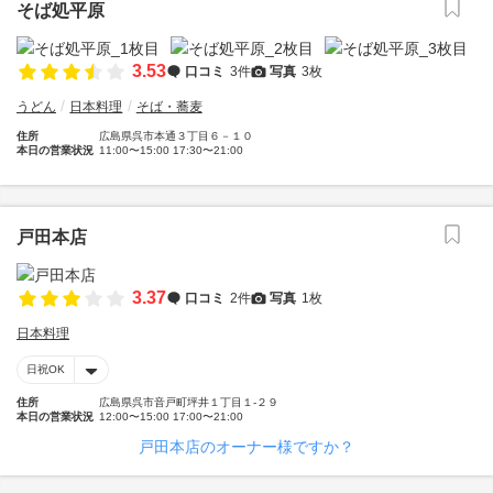
そば処平原
3.53
口コミ
3件
写真
3枚
うどん
日本料理
そば・蕎麦
住所
広島県呉市本通３丁目６－１０
本日の営業状況
11:00〜15:00 17:30〜21:00
戸田本店
3.37
口コミ
2件
写真
1枚
日本料理
日祝OK
住所
広島県呉市音戸町坪井１丁目１-２９
本日の営業状況
12:00〜15:00 17:00〜21:00
戸田本店のオーナー様ですか？