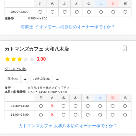
月
火
水
木
金
土
日
祝
10:00~23:00
価格帯
￥480〜￥800
海鮮王 イオンモール橿原店のオーナー様ですか？
カトマンズカフェ 大和八木店
3.00
グルメその他
日祝OK
21時以降OK
住所
奈良県橿原市北八木町１丁目５－２
本日の営業状況
11:30〜14:30 18:00〜24:00
月
火
水
木
金
土
日
祝
11:30~14:30
休
18:00~24:00
休
カトマンズカフェ 大和八木店のオーナー様ですか？