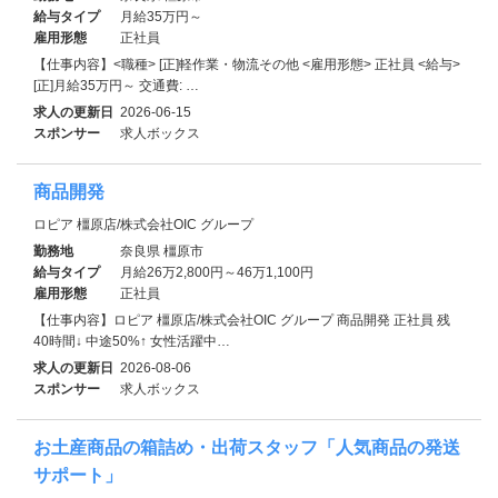
給与タイプ
月給35万円～
雇用形態
正社員
【仕事内容】<職種> [正]軽作業・物流その他 <雇用形態> 正社員 <給与>
[正]月給35万円～ 交通費: …
求人の更新日
2026-06-15
スポンサー
求人ボックス
商品開発
ロピア 橿原店/株式会社OIC グループ
勤務地
奈良県 橿原市
給与タイプ
月給26万2,800円～46万1,100円
雇用形態
正社員
【仕事内容】ロピア 橿原店/株式会社OIC グループ 商品開発 正社員 残
40時間↓ 中途50%↑ 女性活躍中…
求人の更新日
2026-08-06
スポンサー
求人ボックス
お土産商品の箱詰め・出荷スタッフ「人気商品の発送
サポート」