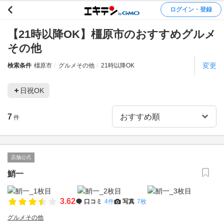
ログイン・登録
【21時以降OK】橿原市のおすすめグルメ
その他
変更
検索条件
橿原市
グルメその他
21時以降OK
日祝OK
7
件
店舗公式
鮹一
3.62
口コミ
4件
写真
7枚
グルメその他