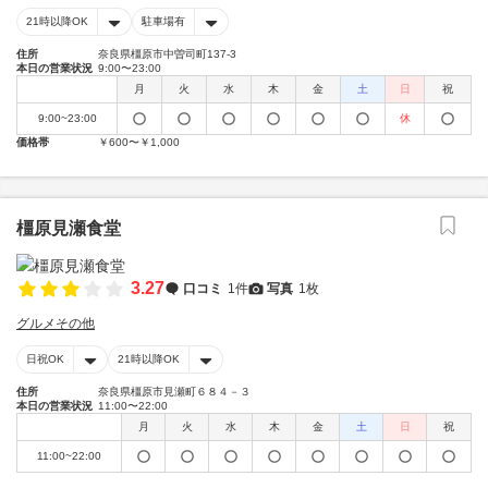
21時以降OK
駐車場有
住所
奈良県橿原市中曽司町137-3
本日の営業状況
9:00〜23:00
月
火
水
木
金
土
日
祝
9:00~23:00
休
価格帯
￥600〜￥1,000
橿原見瀬食堂
3.27
口コミ
1件
写真
1枚
グルメその他
日祝OK
21時以降OK
住所
奈良県橿原市見瀬町６８４－３
本日の営業状況
11:00〜22:00
月
火
水
木
金
土
日
祝
11:00~22:00