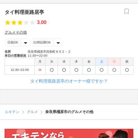
タイ料理亜路居亭
3.00
グルメその他
日祝OK
21時以降OK
住所
奈良県橿原市四条町８６２－２
本日の営業状況
11:30〜22:00
月
火
水
木
金
土
日
祝
11:30~22:00
休
タイ料理亜路居亭のオーナー様ですか？
エキテン
グルメ
奈良県橿原市のグルメその他