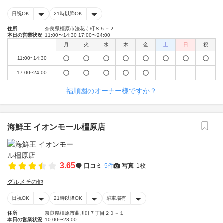
日祝OK
21時以降OK
住所
奈良県橿原市法花寺町８５－２
本日の営業状況
11:00〜14:30 17:00〜24:00
月
火
水
木
金
土
日
祝
11:00~14:30
17:00~24:00
福順園のオーナー様ですか？
海鮮王 イオンモール橿原店
3.65
口コミ
5件
写真
1枚
グルメその他
日祝OK
21時以降OK
駐車場有
住所
奈良県橿原市曲川町７丁目２０－１
本日の営業状況
10:00〜23:00