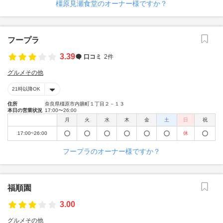
橿原見瀬食堂のオーナー様ですか？
フープラ
3.39
口コミ
2件
グルメその他
21時以降OK
住所
奈良県橿原市内膳町１丁目２－１３
本日の営業状況
17:00〜26:00
月
火
水
木
金
土
日
祝
17:00~26:00
休
フープラのオーナー様ですか？
福順園
3.00
グルメその他