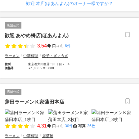
歓迎 本店(ほあんよん)のオーナー様ですか？
店舗公式
歓迎 あやめ橋店(ほあんよん)
3.54
口コミ
6件
ラーメン
中華料理
餃子・ぎょうざ
住所
東京都大田区蒲田５丁目７−４
価格帯
￥1,000〜￥3,000
店舗公式
蒲田ラーメンＫ家蒲田本店
4.31
口コミ
30件
写真
26枚
ラーメン
中華料理
居酒屋