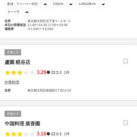
配達・デリバリー対応
日祝OK
21時以降OK
カード可
住所
東京都大田区北千束１−２８−２
本日の営業状況
11:30〜14:30 17:00〜23:30
価格帯
￥1,000〜￥3,000
店舗公式
盧園 糀谷店
3.29
口コミ
1件
中華料理
住所
東京都大田区南蒲田3丁目12-10
店舗公式
中国料理 菜香園
3.16
口コミ
1件