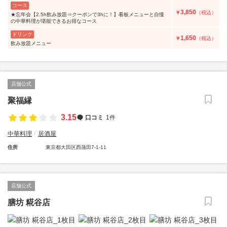
コース
3,850
￥
（税込）
★忘年会【2.5h飲み放題⇒クーポンで3hに！】看板メニューと自慢
の中華料理が堪能できるお得なコース
ドリンク
1,650
￥
（税込）
飲み放題メニュー
店舗公式
聚福縁
3.15
口コミ
1件
中華料理
居酒屋
住所
東京都大田区西蒲田7-1-11
店舗公式
膳坊 糀谷店