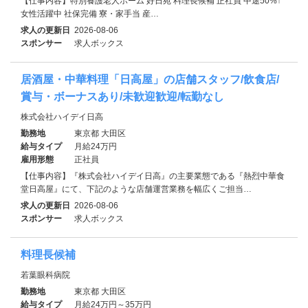
【仕事内容】特別養護老人ホーム 好日苑 料理長候補 正社員 中途50%↑
女性活躍中 社保完備 寮・家⼿当 産…
求人の更新日
2026-08-06
スポンサー
求人ボックス
居酒屋・中華料理「日高屋」の店舗スタッフ/飲食店/
賞与・ボーナスあり/未歓迎歓迎/転勤なし
株式会社ハイデイ日高
勤務地
東京都 大田区
給与タイプ
月給24万円
雇用形態
正社員
【仕事内容】『株式会社ハイデイ日高』の主要業態である『熱烈中華食
堂日高屋』にて、下記のような店舗運営業務を幅広くご担当…
求人の更新日
2026-08-06
スポンサー
求人ボックス
料理長候補
若葉眼科病院
勤務地
東京都 大田区
給与タイプ
月給24万円～35万円