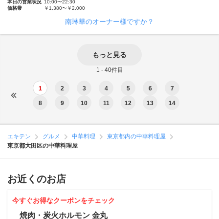
本日の営業状況
10:00〜22:30
価格帯
￥1,380〜￥2,000
南琳華のオーナー様ですか？
もっと見る
1 - 40件目
1
2
3
4
5
6
7
8
9
10
11
12
13
14
エキテン
グルメ
中華料理
東京都内の中華料理屋
東京都大田区の中華料理屋
お近くのお店
今すぐお得なクーポンをチェック
焼肉・炭火ホルモン 金丸