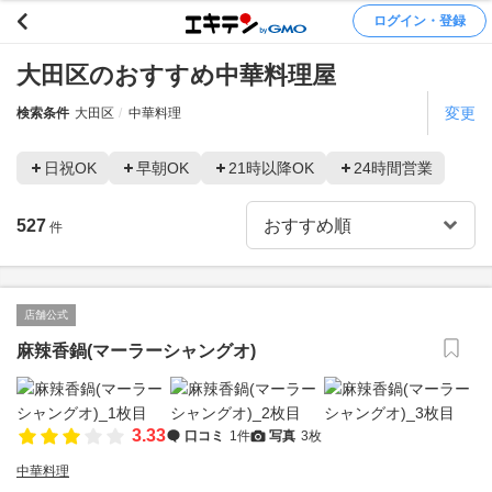
ログイン・登録
大田区のおすすめ中華料理屋
変更
検索条件
大田区
中華料理
日祝OK
早朝OK
21時以降OK
24時間営業
527
件
店舗公式
麻辣香鍋(マーラーシャングオ)
3.33
口コミ
1件
写真
3枚
中華料理