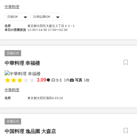
中華料理
日祝OK
21時以降OK
住所
東京都大田区大森北３丁目４２−１
本日の営業状況
11:30〜14:30 17:00〜22:30
店舗公式
中華料理 幸福楼
3.09
口コミ
1件
写真
1枚
中華料理
住所
東京都大田区蒲田4-23-10
店舗公式
中国料理 逸品園 大森店