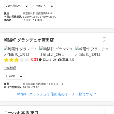
21時以降OK
クーポン有
住所
東京都大田区西蒲田7-9-8
本日の営業状況
11:30〜15:00 17:30〜28:00
価格帯
￥100〜￥2,000
崎陽軒 グランデュオ蒲田店
3.31
口コミ
2件
写真
3枚
中華料理
日祝OK
住所
東京都大田区西蒲田７丁目６８－１
本日の営業状況
10:00〜21:00
崎陽軒 グランデュオ蒲田店のオーナー様ですか？
ニーハオ 本店 東口