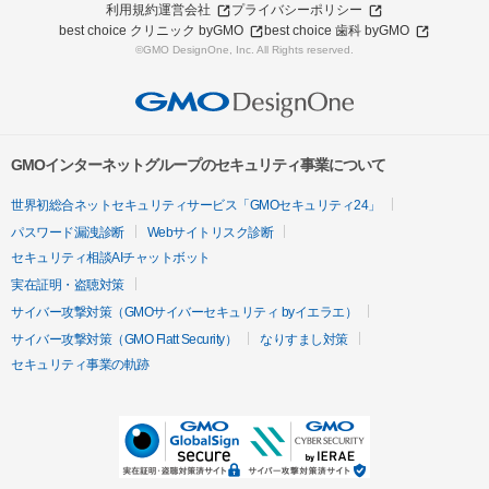
利用規約
運営会社
プライバシーポリシー
best choice クリニック byGMO
best choice 歯科 byGMO
©GMO DesignOne, Inc. All Rights reserved.
GMOインターネットグループのセキュリティ事業について
世界初総合ネットセキュリティサービス「GMOセキュリティ24」
パスワード漏洩診断
Webサイトリスク診断
セキュリティ相談AIチャットボット
実在証明・盗聴対策
サイバー攻撃対策（GMOサイバーセキュリティ byイエラエ）
サイバー攻撃対策（GMO Flatt Security）
なりすまし対策
セキュリティ事業の軌跡