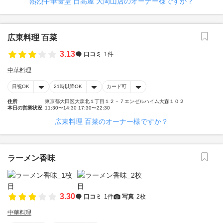
熱烈中華食堂 日高屋 大岡山店のオーナー様ですか？
広東料理 百菜
3.13
口コミ
1件
中華料理
日祝OK
21時以降OK
カード可
住所
東京都大田区大森北１丁目１２－７エンゼルハイム大森１０２
本日の営業状況
11:30〜14:30 17:30〜22:30
広東料理 百菜のオーナー様ですか？
ラーメン香味
3.30
口コミ
1件
写真
2枚
中華料理