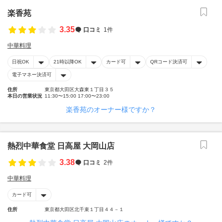
楽香苑
3.35
口コミ
1件
中華料理
日祝OK
21時以降OK
カード可
QRコード決済可
電子マネー決済可
住所
東京都大田区大森東１丁目３５
本日の営業状況
11:30〜15:00 17:00〜23:00
楽香苑のオーナー様ですか？
熱烈中華食堂 日高屋 大岡山店
3.38
口コミ
2件
中華料理
カード可
住所
東京都大田区北千束１丁目４４－１