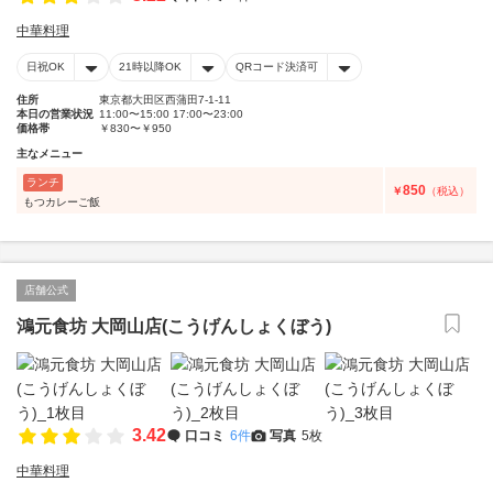
中華料理
日祝OK
21時以降OK
QRコード決済可
住所
東京都大田区西蒲田7-1-11
本日の営業状況
11:00〜15:00 17:00〜23:00
価格帯
￥830〜￥950
主なメニュー
ランチ
850
￥
（税込）
もつカレーご飯
店舗公式
鴻元食坊 大岡山店(こうげんしょくぼう)
3.42
口コミ
6件
写真
5枚
中華料理