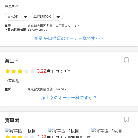
中華料理
日祝OK
21時以降OK
住所
東京都大田区多摩川１丁目２０－１４
本日の営業状況
11:00〜26:00
楽宴 矢口渡店のオーナー様ですか？
海山幸
3.22
口コミ
1件
中華料理
住所
東京都大田区西蒲田7-67-12
海山幸のオーナー様ですか？
寳華園
3.22
口コミ
2件
写真
3枚