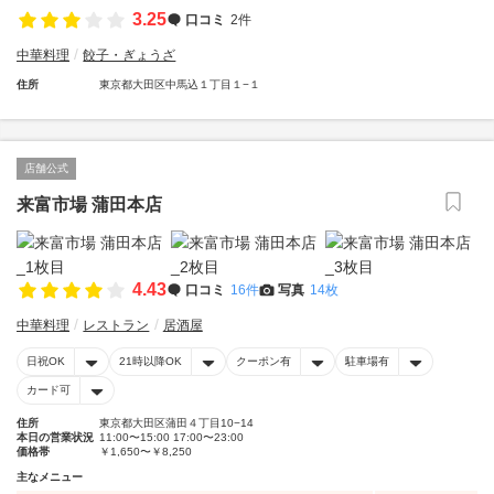
3.25
口コミ
2件
中華料理
餃子・ぎょうざ
住所
東京都大田区中馬込１丁目１−１
店舗公式
来富市場 蒲田本店
4.43
口コミ
16件
写真
14枚
中華料理
レストラン
居酒屋
日祝OK
21時以降OK
クーポン有
駐車場有
カード可
住所
東京都大田区蒲田４丁目10−14
本日の営業状況
11:00〜15:00 17:00〜23:00
価格帯
￥1,650〜￥8,250
主なメニュー