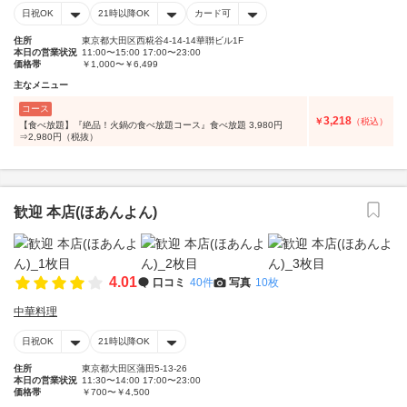
日祝OK
21時以降OK
カード可
住所
東京都大田区西糀谷4-14-14華聨ビル1F
本日の営業状況
11:00〜15:00 17:00〜23:00
価格帯
￥1,000〜￥6,499
主なメニュー
コース
3,218
￥
（税込）
【食べ放題】『絶品！火鍋の食べ放題コース』食べ放題 3,980円
⇒2,980円（税抜）
歓迎 本店(ほあんよん)
4.01
口コミ
40件
写真
10枚
中華料理
日祝OK
21時以降OK
住所
東京都大田区蒲田5-13-26
本日の営業状況
11:30〜14:00 17:00〜23:00
価格帯
￥700〜￥4,500