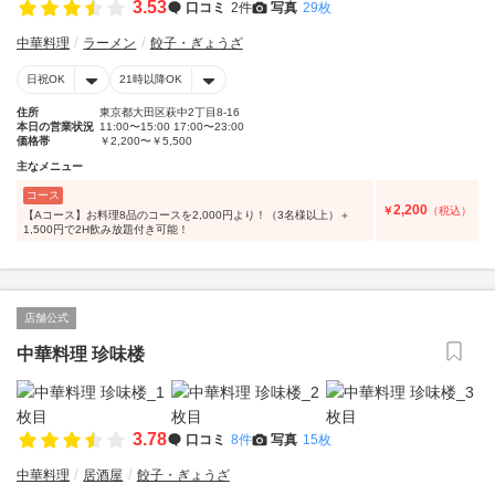
3.53
口コミ
2件
写真
29枚
中華料理
ラーメン
餃子・ぎょうざ
日祝OK
21時以降OK
住所
東京都大田区萩中2丁目8-16
本日の営業状況
11:00〜15:00 17:00〜23:00
価格帯
￥2,200〜￥5,500
主なメニュー
コース
2,200
￥
（税込）
【Aコース】お料理8品のコースを2,000円より！（3名様以上）＋
1,500円で2H飲み放題付き可能！
店舗公式
中華料理 珍味楼
3.78
口コミ
8件
写真
15枚
中華料理
居酒屋
餃子・ぎょうざ