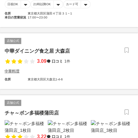
日祝OK
21時以降OK
カード可
住所
東京都大田区蒲田４丁目３１−１
本日の営業状況
17:00〜23:00
店舗公式
中華ダイニング食之居 大森店
3.09
口コミ
1件
中華料理
住所
東京都大田区大森北1-4-6
店舗公式
チャ～ボン多福楼蒲田店
3.22
口コミ
1件