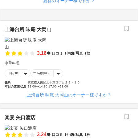
嘉宴のオーナー様ですか？
上海台所 味庵 大岡山
3.16
口コミ
1件
写真
1枚
中華料理
日祝OK
21時以降OK
住所
東京都大田区北千束３丁目２９－１５
本日の営業状況
11:00〜14:30 17:00〜23:00
上海台所 味庵 大岡山のオーナー様ですか？
楽宴 矢口渡店
3.24
口コミ
1件
写真
1枚