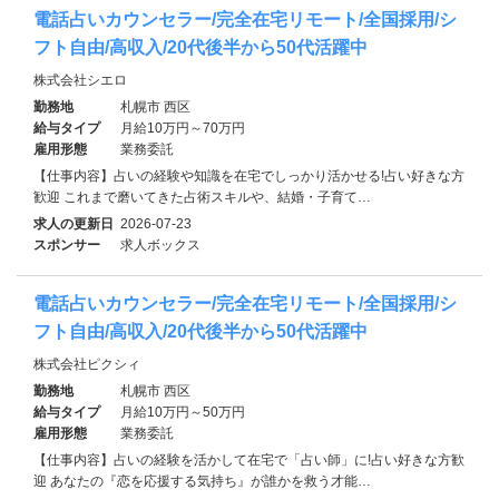
電話占いカウンセラー/完全在宅リモート/全国採用/シ
フト自由/高収入/20代後半から50代活躍中
株式会社シエロ
勤務地
札幌市 西区
給与タイプ
月給10万円～70万円
雇用形態
業務委託
【仕事内容】占いの経験や知識を在宅でしっかり活かせる!占い好きな方
歓迎 これまで磨いてきた占術スキルや、結婚・子育て…
求人の更新日
2026-07-23
スポンサー
求人ボックス
電話占いカウンセラー/完全在宅リモート/全国採用/シ
フト自由/高収入/20代後半から50代活躍中
株式会社ピクシィ
勤務地
札幌市 西区
給与タイプ
月給10万円～50万円
雇用形態
業務委託
【仕事内容】占いの経験を活かして在宅で「占い師」に!占い好きな方歓
迎 あなたの『恋を応援する気持ち』が誰かを救う才能…