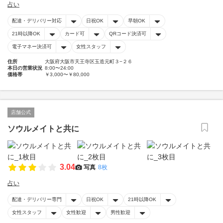
占い
配達・デリバリー対応
日祝OK
早朝OK
21時以降OK
カード可
QRコード決済可
電子マネー決済可
女性スタッフ
住所
大阪府大阪市天王寺区玉造元町３−２６
本日の営業状況
8:00〜24:00
価格帯
￥3,000〜￥80,000
店舗公式
ソウルメイトと共に
3.04
写真
8枚
占い
配達・デリバリー専門
日祝OK
21時以降OK
女性スタッフ
女性歓迎
男性歓迎