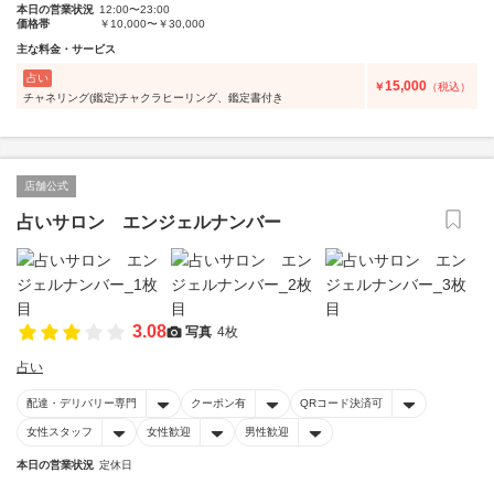
本日の営業状況
12:00〜23:00
価格帯
￥10,000〜￥30,000
主な料金・サービス
占い
15,000
￥
（税込）
チャネリング(鑑定)チャクラヒーリング、鑑定書付き
店舗公式
占いサロン エンジェルナンバー
3.08
写真
4枚
占い
配達・デリバリー専門
クーポン有
QRコード決済可
女性スタッフ
女性歓迎
男性歓迎
本日の営業状況
定休日