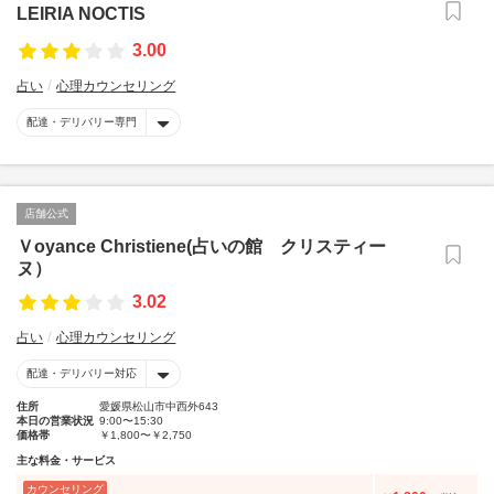
LEIRIA NOCTIS
3.00
占い
心理カウンセリング
配達・デリバリー専門
店舗公式
Ｖoyance Christiene(占いの館 クリスティー
ヌ）
3.02
占い
心理カウンセリング
配達・デリバリー対応
住所
愛媛県松山市中西外643
本日の営業状況
9:00〜15:30
価格帯
￥1,800〜￥2,750
主な料金・サービス
カウンセリング