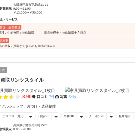
大阪府門真市下島町21-17
営業状況
9:00〜21:00
￥13,200〜￥50,000
金・サービス
整理・生前整理
整理 / 生前整理 / 特殊清掃 遺品整理士・特殊清掃士在籍◎
品回収
品の回収 / 買取ができるのも当社の強み☆
公式
具買取リンクスタイル
3.90
口コミ
7件
写真
34枚
イクルショップ
片づけ・遺品整理
・デリバリー対応
日祝OK
早朝OK
クーポン有
駐車場有
兵庫県小野市高田町1573
営業状況
8:00〜20:00