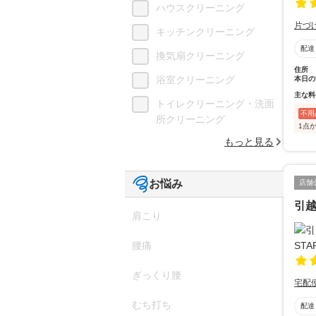
ハウスクリーニング
片づ
キッチンクリーニング
配達
換気扇クリーニング
住所
浴室クリーニング
本日の
主な料
トイレクリーニング・洗面
不用
所クリーニング
1点
もっと見る
お悩み
店舗
引越
肩こり
腰痛
ぎっくり腰
宅配
むち打ち
配達