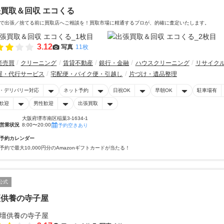
買取＆回収 エコくる
で出張／捨てる前に買取店へご相談を！買取市場に精通するプロが、的確に査定いたします。
3.12
写真
11枚
産売買
クリーニング
賃貸不動産
銀行・金融
ハウスクリーニング
リサイク
屋・代行サービス
宅配便・バイク便・引越し
片づけ・遺品整理
・デリバリー対応
ネット予約
日祝OK
早朝OK
駐車場有
歓迎
男性歓迎
出張買取
大阪府堺市南区稲葉3-1634-1
営業状況
8:00〜20:00
予約空きあり
予約カレンダー
予約で最大10,000円分のAmazonギフトカードが当たる！
公式
壇供養の寺子屋