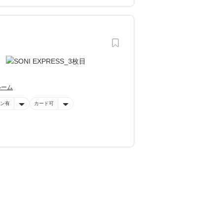
ルーム
ン有
カード可