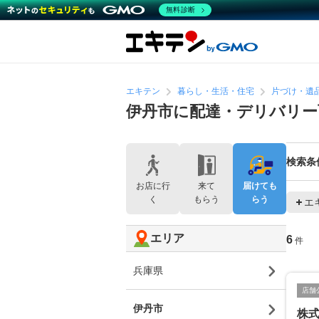
無料診断
エキテン
暮らし・生活・住宅
片づけ・遺
伊丹市に配達・デリバリー
検索条
お店に行
来て
届けても
く
もらう
らう
エ
エリア
6
件
兵庫県
店舗
伊丹市
株