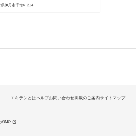
県伊丹市千僧4−214
エキテンとは
ヘルプ
お問い合わせ
掲載のご案内
サイトマップ
 byGMO