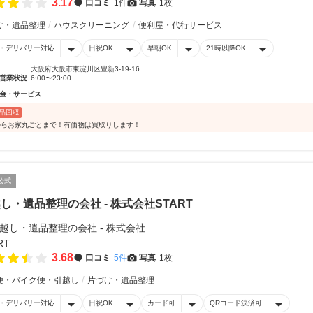
3.17
口コミ
1件
写真
1枚
け・遺品整理
ハウスクリーニング
便利屋・代行サービス
・デリバリー対応
日祝OK
早朝OK
21時以降OK
大阪府大阪市東淀川区豊新3-19-16
営業状況
6:00〜23:00
金・サービス
品回収
からお家丸ごとまで！有価物は買取りします！
公式
し・遺品整理の会社 - 株式会社START
3.68
口コミ
5件
写真
1枚
便・バイク便・引越し
片づけ・遺品整理
・デリバリー対応
日祝OK
カード可
QRコード決済可