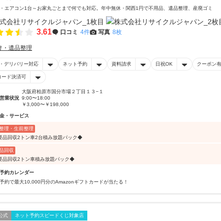
・エアコン1台～お家丸ごとまで何でも対応。年中無休・関西1円で不用品、遺品整理、産廃ゴミ
3.61
口コミ
4件
写真
8枚
け・遺品整理
・デリバリー対応
ネット予約
資料請求
日祝OK
クーポン
コード決済可
大阪府柏原市国分市場２丁目１３−１
営業状況
9:00〜18:00
￥3,000〜￥198,000
金・サービス
整理・生前整理
要品回収2トン車2台積み放題パック◆
品回収
要品回収2トン車積み放題パック◆
予約カレンダー
予約で最大10,000円分のAmazonギフトカードが当たる！
公式
ネット予約スピードくじ対象店