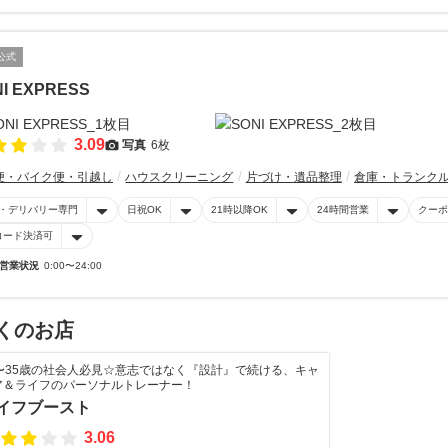
公式
I EXPRESS
3.09
写真
6枚
便・バイク便・引越し
ハウスクリーニング
片づけ・遺品整理
倉庫・トランク
・デリバリー専門
日祝OK
21時以降OK
24時間営業
クーポ
コード決済可
営業状況
0:00〜24:00
くのお店
0〜35歳の社会人必見☆意志ではなく『設計』で続ける、キャ
ア＆ライフのパーソナルトレーナー！
イフブースト
3.06