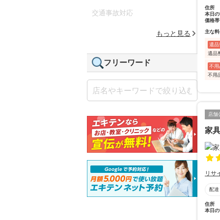
住所
交通事故対応
本日の
価格帯
主な料
もっと見る
遺品
遺品
フリーワード
不用
不用
店舗
家
リサ
配達
住所
本日の