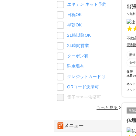
エキテン ネット予約
出張
＼無料
日祝OK
早朝OK
21時以降OK
不動
便利
24時間営業
配達
クーポン有
女性
駐車場有
住所
本日の
クレジットカード可
ネット
QRコード決済可
ネット
電子マネー決済可
もっと見る
店舗
仏
メニュー