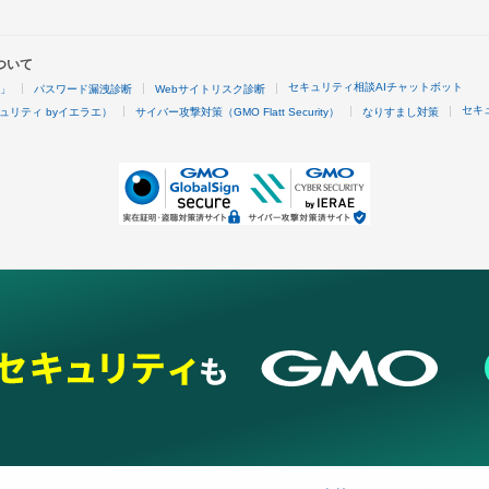
ついて
セキュリティ相談AIチャットボット
4」
パスワード漏洩診断
Webサイトリスク診断
セキ
ュリティ byイエラエ）
サイバー攻撃対策（GMO Flatt Security）
なりすまし対策