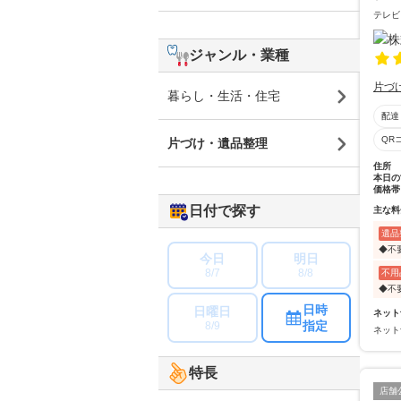
テレビ
ジャンル・業種
片づ
暮らし・生活・住宅
配達
QR
片づけ・遺品整理
住所
本日の
価格帯
日付で探す
主な料
遺品
◆不
今日
明日
8/7
8/8
不用
◆不
日時
日曜日
ネット
指定
8/9
ネット
特長
店舗