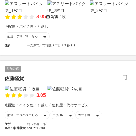
3.05
写真
1枚
宅配便・バイク便・引越し
配達・デリバリー対応
住所
千葉県市川市稲越２丁目１７番３３
店舗公式
佐藤軽貨
3.05
宅配便・バイク便・引越し
便利屋・代行サービス
配達・デリバリー対応
日祝OK
カード可
住所
埼玉県春日部市
本日の営業状況
9:00〜19:00