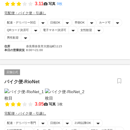
3.11
写真
9枚
宅配便・バイク便・引越し
配達・デリバリー対応
日祝OK
早朝OK
カード可
QRコード決済可
電子マネー決済可
女性歓迎
男性歓迎
住所
奈良県奈良市大慈仙町1115
本日の営業状況
8:00〜21:00
店舗公式
バイク便-RioNet
3.05
写真
1枚
宅配便・バイク便・引越し
配達・デリバリー専門
日祝OK
21時以降OK