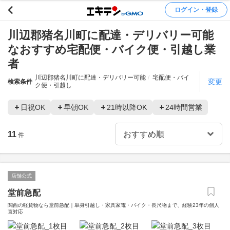
ログイン・登録
川辺郡猪名川町に配達・デリバリー可能
なおすすめ宅配便・バイク便・引越し業
者
川辺郡猪名川町に配達・デリバリー可能
宅配便・バイ
変更
検索条件
ク便・引越し
日祝OK
早朝OK
21時以降OK
24時間営業
11
件
店舗公式
堂前急配
関西の軽貨物なら堂前急配｜単身引越し・家具家電・バイク・長尺物まで、経験23年の個人
直対応