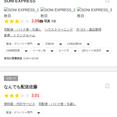
SONI EXPRESS
3.09
写真
6枚
宅配便・バイク便・引越し
ハウスクリーニング
片づけ・遺品整理
倉庫・トランクルーム
配達・デリバリー専門
日祝OK
21時以降OK
24時間営業
クーポン有
カード可
QRコード決済可
本日の営業状況
0:00〜24:00
店舗公式
なんでも配送佐藤
3.01
便利屋・代行サービス
宅配便・バイク便・引越し
配達・デリバリー専門