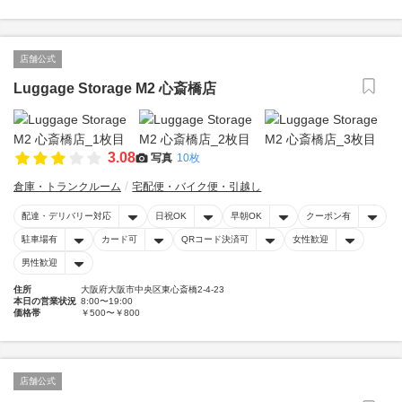
店舗公式
Luggage Storage M2 心斎橋店
3.08
写真
10枚
倉庫・トランクルーム
宅配便・バイク便・引越し
配達・デリバリー対応
日祝OK
早朝OK
クーポン有
駐車場有
カード可
QRコード決済可
女性歓迎
男性歓迎
住所
大阪府大阪市中央区東心斎橋2-4-23
本日の営業状況
8:00〜19:00
価格帯
￥500〜￥800
店舗公式