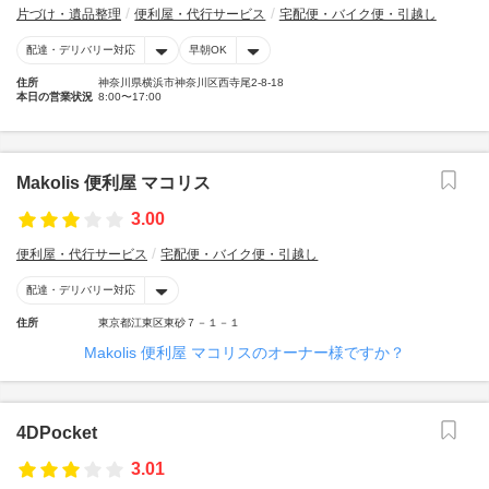
片づけ・遺品整理
便利屋・代行サービス
宅配便・バイク便・引越し
配達・デリバリー対応
早朝OK
住所
神奈川県横浜市神奈川区西寺尾2-8-18
本日の営業状況
8:00〜17:00
Makolis 便利屋 マコリス
3.00
便利屋・代行サービス
宅配便・バイク便・引越し
配達・デリバリー対応
住所
東京都江東区東砂７－１－１
Makolis 便利屋 マコリスのオーナー様ですか？
4DPocket
3.01