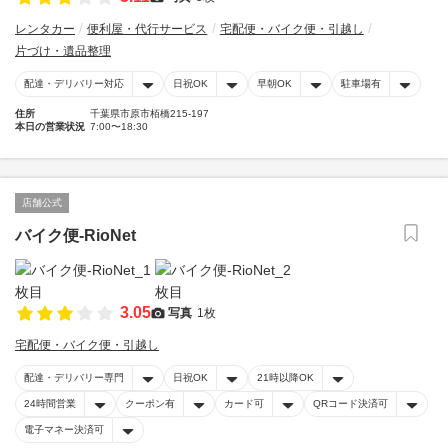
レンタカー
便利屋・代行サービス
宅配便・バイク便・引越し
片づけ・遺品整理
配達・デリバリー対応
日祝OK
早朝OK
駐車場有
住所
千葉県市原市栢橋215-197
本日の営業状況
7:00〜18:30
店舗公式
バイク便-RioNet
3.05
写真
1枚
宅配便・バイク便・引越し
配達・デリバリー専門
日祝OK
21時以降OK
24時間営業
クーポン有
カード可
QRコード決済可
電子マネー決済可