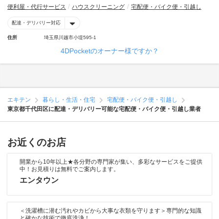
便利屋・代行サービス
ハウスクリーニング
宅配便・バイク便・引越し
配達・デリバリー対応
住所
埼玉県川越市小堤595-1
4DPocketのオーナー様ですか？
エキテン
暮らし・生活・住宅
宅配便・バイク便・引越し
東京都千代田区に配達・デリバリー可能な宅配便・バイク便・引越し業者
お近くのお店
開業から10年以上★各分野の専門家が集い、多彩なサービスをご提供
中！お見積りは無料でご案内します。
エンタウン
＜洗濯槽に潜む汚れやカビから大事な衣類を守ります＞専門的な知識
と確かな技術で徹底洗浄！