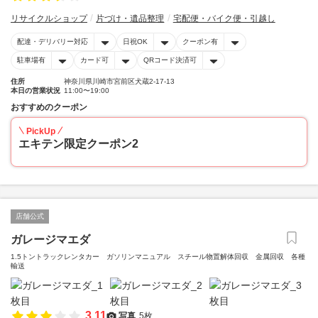
リサイクルショップ
片づけ・遺品整理
宅配便・バイク便・引越し
配達・デリバリー対応
日祝OK
クーポン有
駐車場有
カード可
QRコード決済可
住所
神奈川県川崎市宮前区犬蔵2-17-13
本日の営業状況
11:00〜19:00
おすすめのクーポン
PickUp
エキテン限定クーポン2
店舗公式
ガレージマエダ
1.5トントラックレンタカー ガソリンマニュアル スチール物置解体回収 金属回収 各種
輸送
3.11
写真
5枚