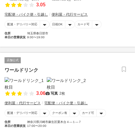
3.05
宅配便・バイク便・引越し
便利屋・代行サービス
配達・デリバリー対応
日祝OK
カード可
住所
埼玉県春日部市
本日の営業状況
9:00〜19:00
店舗公式
ワールドリンク
3.06
写真
2枚
便利屋・代行サービス
宅配便・バイク便・引越し
配達・デリバリー対応
クーポン有
カード可
住所
神奈川県川崎市麻生区栗木台４―１―７
本日の営業状況
17:00〜20:00