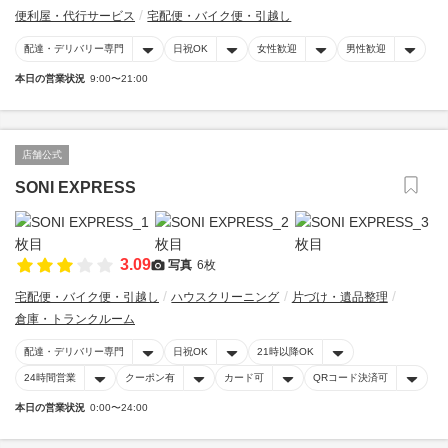
便利屋・代行サービス
宅配便・バイク便・引越し
配達・デリバリー専門
日祝OK
女性歓迎
男性歓迎
本日の営業状況
9:00〜21:00
店舗公式
SONI EXPRESS
3.09
写真
6枚
宅配便・バイク便・引越し
ハウスクリーニング
片づけ・遺品整理
倉庫・トランクルーム
配達・デリバリー専門
日祝OK
21時以降OK
24時間営業
クーポン有
カード可
QRコード決済可
本日の営業状況
0:00〜24:00