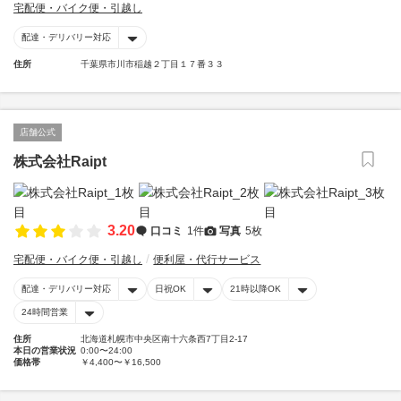
宅配便・バイク便・引越し
配達・デリバリー対応
住所
千葉県市川市稲越２丁目１７番３３
店舗公式
株式会社Raipt
3.20
口コミ
1件
写真
5枚
宅配便・バイク便・引越し
便利屋・代行サービス
配達・デリバリー対応
日祝OK
21時以降OK
24時間営業
住所
北海道札幌市中央区南十六条西7丁目2-17
本日の営業状況
0:00〜24:00
価格帯
￥4,400〜￥16,500