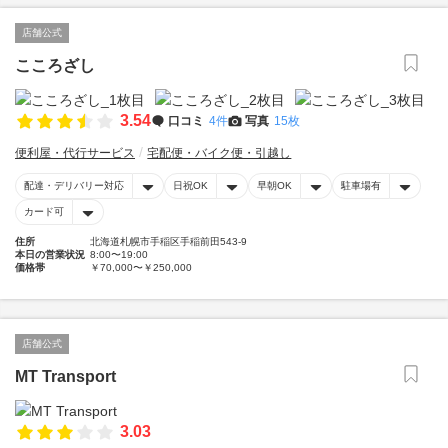
店舗公式
こころざし
3.54
口コミ
4件
写真
15枚
便利屋・代行サービス
宅配便・バイク便・引越し
配達・デリバリー対応
日祝OK
早朝OK
駐車場有
カード可
住所
北海道札幌市手稲区手稲前田543-9
本日の営業状況
8:00〜19:00
価格帯
￥70,000〜￥250,000
店舗公式
MT Transport
3.03