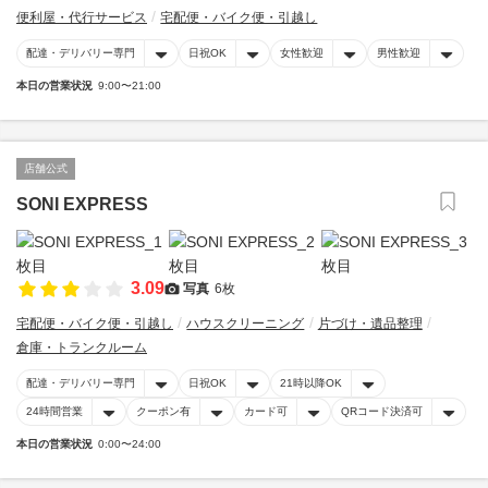
便利屋・代行サービス
宅配便・バイク便・引越し
配達・デリバリー専門
日祝OK
女性歓迎
男性歓迎
本日の営業状況
9:00〜21:00
店舗公式
SONI EXPRESS
3.09
写真
6枚
宅配便・バイク便・引越し
ハウスクリーニング
片づけ・遺品整理
倉庫・トランクルーム
配達・デリバリー専門
日祝OK
21時以降OK
24時間営業
クーポン有
カード可
QRコード決済可
本日の営業状況
0:00〜24:00