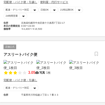
宅配便・バイク便・引越し
便利屋・代行サービス
配達・デリバリー対応
日祝OK
21時以降OK
24時間営業
住所
北海道札幌市中央区南十六条西7丁目2-17
本日の営業状況
0:00〜24:00
価格帯
￥4,400〜￥16,500
店舗公式
アスリートバイク便
3.05
写真
1枚
宅配便・バイク便・引越し
配達・デリバリー対応
住所
千葉県市川市稲越２丁目１７番３３