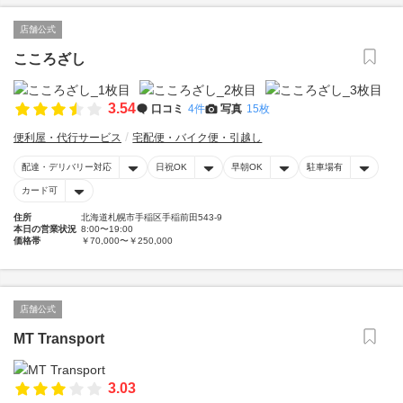
店舗公式
こころざし
3.54
口コミ
4件
写真
15枚
便利屋・代行サービス
宅配便・バイク便・引越し
配達・デリバリー対応
日祝OK
早朝OK
駐車場有
カード可
住所
北海道札幌市手稲区手稲前田543-9
本日の営業状況
8:00〜19:00
価格帯
￥70,000〜￥250,000
店舗公式
MT Transport
3.03