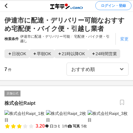
ログイン・登録
伊達市に配達・デリバリー可能なおすす
め宅配便・バイク便・引越し業者
伊達市に配達・デリバリー可能
宅配便・バイク便・引
変更
検索条件
越し
日祝OK
早朝OK
21時以降OK
24時間営業
7
件
店舗公式
株式会社Raipt
3.20
口コミ
1件
写真
5枚