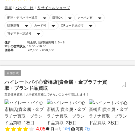
質屋
バッグ・鞄
リサイクルショップ
配達・デリバリー対応
日祝OK
クーポン有
駐車場有
カード可
QRコード決済可
電子マネー決済可
住所
埼玉県川越市脇田町１５−８
本日の営業状況
10:00〜19:00
価格帯
￥2,000〜￥50,000
店舗公式
ハイレートバイ心斎橋店|貴金属・金プラチナ買
取・ブランド品買取
業者価格買取！大手買取店様にできないことを可能にします！
4.05
口コミ
10件
写真
7枚