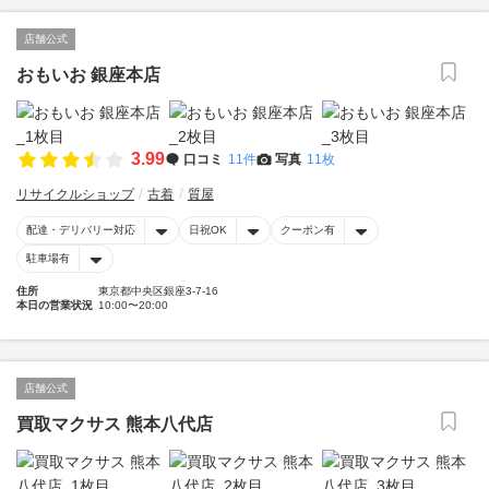
店舗公式
おもいお 銀座本店
3.99
口コミ
11件
写真
11枚
リサイクルショップ
古着
質屋
配達・デリバリー対応
日祝OK
クーポン有
駐車場有
住所
東京都中央区銀座3-7-16
本日の営業状況
10:00〜20:00
店舗公式
買取マクサス 熊本八代店