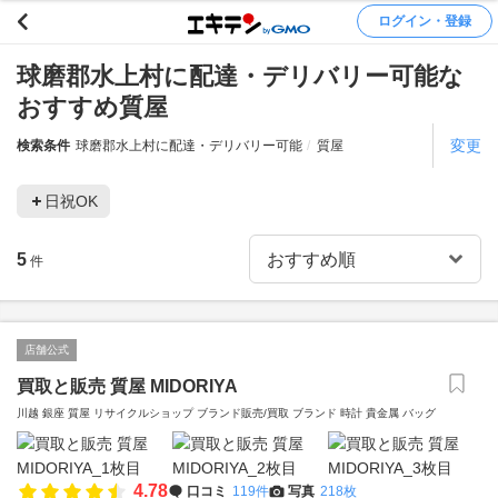
ログイン・登録
球磨郡水上村に配達・デリバリー可能な
おすすめ質屋
変更
検索条件
球磨郡水上村に配達・デリバリー可能
質屋
日祝OK
5
件
店舗公式
買取と販売 質屋 MIDORIYA
川越 銀座 質屋 リサイクルショップ ブランド販売/買取 ブランド 時計 貴金属 バッグ
4.78
口コミ
119件
写真
218枚