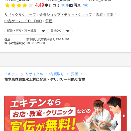
4.49
口コミ
30件
写真
7枚
リサイクルショップ
金券ショップ・チケットショップ
古着
古本
中古ゲーム・CD・DVD
質屋
配達・デリバリー対応
日祝OK
住所
熊本県八代市横手新町15-11-101
本日の営業状況
10:00〜20:00
エキテン
リサイクル・中古買取り
質屋
熊本県球磨郡水上村に配達・デリバリー可能な質屋