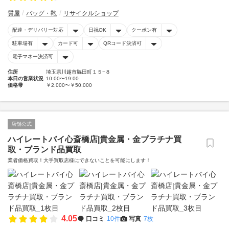
質屋
バッグ・鞄
リサイクルショップ
配達・デリバリー対応
日祝OK
クーポン有
駐車場有
カード可
QRコード決済可
電子マネー決済可
住所
埼玉県川越市脇田町１５−８
本日の営業状況
10:00〜19:00
価格帯
￥2,000〜￥50,000
店舗公式
ハイレートバイ心斎橋店|貴金属・金プラチナ買
取・ブランド品買取
業者価格買取！大手買取店様にできないことを可能にします！
4.05
口コミ
10件
写真
7枚