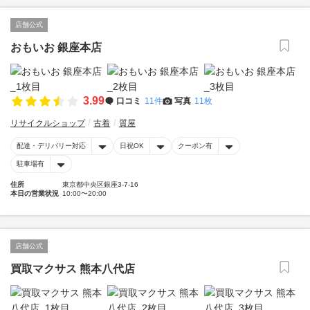
店舗公式
おもいお 銀座本店
3.99
口コミ
11件
写真
11枚
リサイクルショップ
古着
質屋
配達・デリバリー対応
日祝OK
クーポン有
駐車場有
住所
東京都中央区銀座3-7-16
本日の営業状況
10:00〜20:00
店舗公式
買取マクサス 熊本八代店