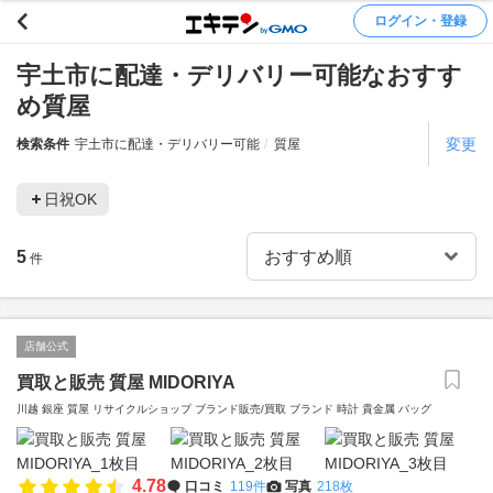
ログイン・登録
宇土市に配達・デリバリー可能なおすす
め質屋
変更
検索条件
宇土市に配達・デリバリー可能
質屋
日祝OK
5
件
店舗公式
買取と販売 質屋 MIDORIYA
川越 銀座 質屋 リサイクルショップ ブランド販売/買取 ブランド 時計 貴金属 バッグ
4.78
口コミ
119件
写真
218枚