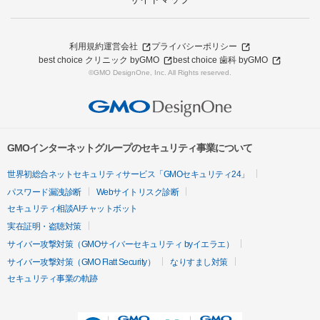
利用規約
運営会社
プライバシーポリシー
best choice クリニック byGMO
best choice 歯科 byGMO
©GMO DesignOne, Inc. All Rights reserved.
GMOインターネットグループのセキュリティ事業について
世界初総合ネットセキュリティサービス「GMOセキュリティ24」
パスワード漏洩診断
Webサイトリスク診断
セキュリティ相談AIチャットボット
実在証明・盗聴対策
サイバー攻撃対策（GMOサイバーセキュリティ byイエラエ）
サイバー攻撃対策（GMO Flatt Security）
なりすまし対策
セキュリティ事業の軌跡