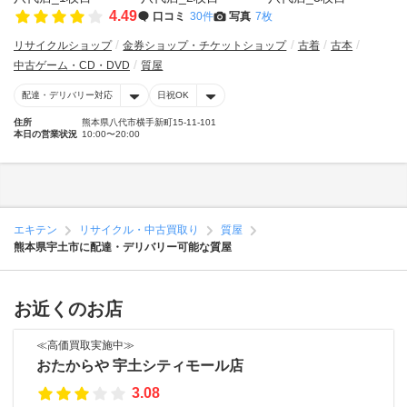
4.49
口コミ
30件
写真
7枚
リサイクルショップ
金券ショップ・チケットショップ
古着
古本
中古ゲーム・CD・DVD
質屋
配達・デリバリー対応
日祝OK
住所
熊本県八代市横手新町15-11-101
本日の営業状況
10:00〜20:00
エキテン
リサイクル・中古買取り
質屋
熊本県宇土市に配達・デリバリー可能な質屋
お近くのお店
≪高価買取実施中≫
おたからや 宇土シティモール店
3.08