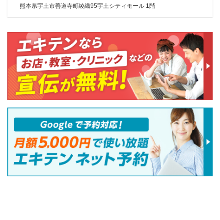
熊本県宇土市善道寺町綾織95宇土シティモール 1階