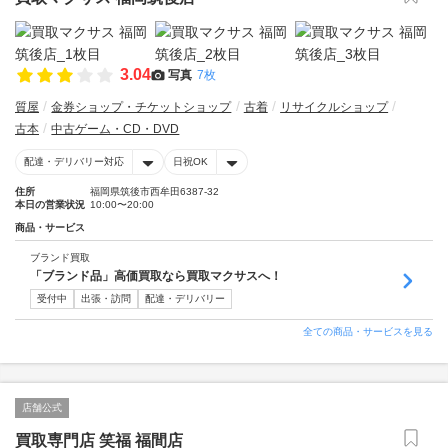
3.04
写真
7枚
質屋
金券ショップ・チケットショップ
古着
リサイクルショップ
古本
中古ゲーム・CD・DVD
配達・デリバリー対応
日祝OK
住所
福岡県筑後市西牟田6387-32
本日の営業状況
10:00〜20:00
商品・サービス
ブランド買取
「ブランド品」高価買取なら買取マクサスへ！
受付中
出張・訪問
配達・デリバリー
全ての商品・サービスを見る
店舗公式
買取専門店 笑福 福間店