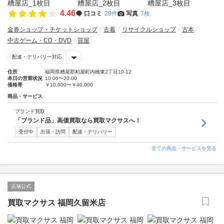
4.46
口コミ
28件
写真
7枚
金券ショップ・チケットショップ
古着
リサイクルショップ
古本
中古ゲーム・CD・DVD
質屋
配達・デリバリー対応
住所
福岡県糟屋郡粕屋町内橋東2丁目10-12
本日の営業状況
10:00〜20:00
価格帯
￥10,000〜￥40,000
商品・サービス
ブランド買取
「ブランド品」高価買取なら買取マクサスへ！
受付中
出張・訪問
配達・デリバリー
全ての商品・サービスを見る
店舗公式
買取マクサス 福岡久留米店