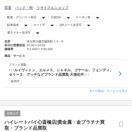
質屋
バッグ・鞄
リサイクルショップ
配達・デリバリー対応
日祝OK
クーポン有
駐車場有
カード可
QRコード決済可
電子マネー決済可
住所
埼玉県川越市脇田町１５−８
本日の営業状況
10:00〜19:00
価格帯
￥2,000〜￥50,000
商品・サービス
ブランド買取
↑↑↑ルイヴィトン、エルメス、シャネル、ゴヤール、フェンディ、
セリーヌ、グッチなどブランド品買取 大強化中↑↑↑
販売中
全ての商品・サービスを見る
店舗公式
ハイレートバイ心斎橋店|貴金属・金プラチナ買
取・ブランド品買取