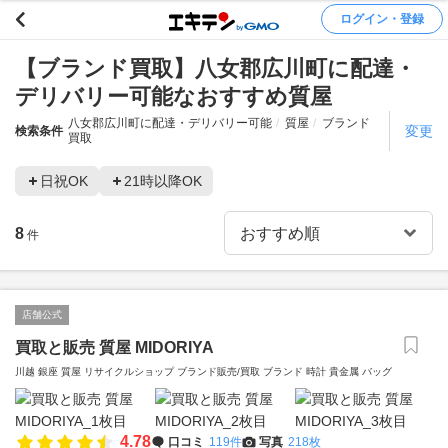
ログイン・登録
【ブランド買取】八女郡広川町に配達・
デリバリー可能なおすすめ質屋
八女郡広川町に配達・デリバリー可能
質屋
ブランド
変更
検索条件
買取
日祝OK
21時以降OK
8
件
店舗公式
買取と販売 質屋 MIDORIYA
川越 銀座 質屋 リサイクルショップ ブランド販売/買取 ブランド 時計 貴金属 バッグ
4.78
口コミ
119件
写真
218枚