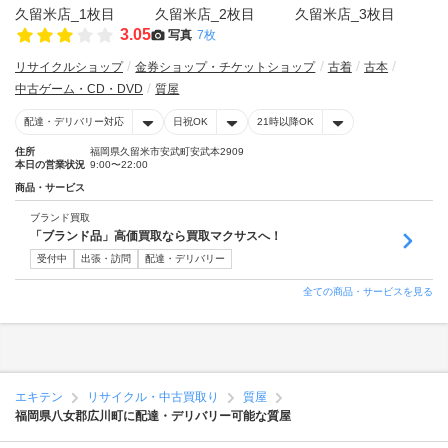
3.05
写真
7枚
リサイクルショップ
金券ショップ・チケットショップ
古着
古本
中古ゲーム・CD・DVD
質屋
配達・デリバリー対応
日祝OK
21時以降OK
住所
福岡県久留米市安武町安武本2909
本日の営業状況
9:00〜22:00
商品・サービス
ブランド買取
「ブランド品」高価買取なら買取マクサスへ！
受付中
出張・訪問
配達・デリバリー
全ての商品・サービスを見る
エキテン
リサイクル・中古買取り
質屋
福岡県八女郡広川町に配達・デリバリー可能な質屋