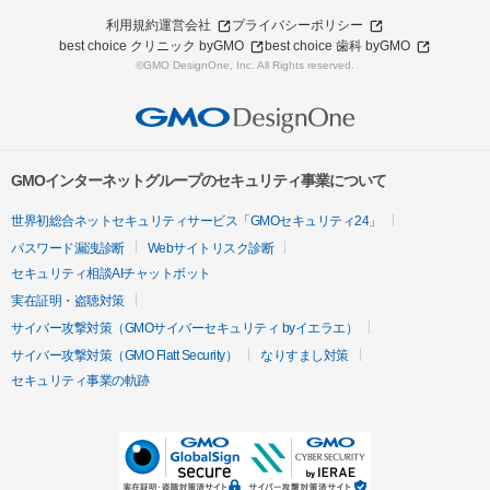
利用規約
運営会社
プライバシーポリシー
best choice クリニック byGMO
best choice 歯科 byGMO
©GMO DesignOne, Inc. All Rights reserved.
GMOインターネットグループのセキュリティ事業について
世界初総合ネットセキュリティサービス「GMOセキュリティ24」
パスワード漏洩診断
Webサイトリスク診断
セキュリティ相談AIチャットボット
実在証明・盗聴対策
サイバー攻撃対策（GMOサイバーセキュリティ byイエラエ）
サイバー攻撃対策（GMO Flatt Security）
なりすまし対策
セキュリティ事業の軌跡