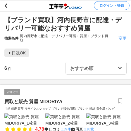
ログイン・登録
【ブランド買取】河内長野市に配達・デ
リバリー可能なおすすめ質屋
河内長野市に配達・デリバリー可能
質屋
ブランド買
変更
検索条件
取
日祝OK
6
件
店舗公式
買取と販売 質屋 MIDORIYA
川越 銀座 質屋 リサイクルショップ ブランド販売/買取 ブランド 時計 貴金属 バッグ
4.78
口コミ
119件
写真
218枚