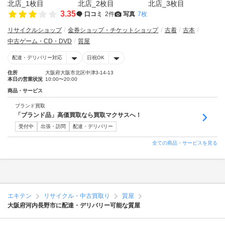
3.35
口コミ
2件
写真
7枚
リサイクルショップ
金券ショップ・チケットショップ
古着
古本
中古ゲーム・CD・DVD
質屋
配達・デリバリー対応
日祝OK
住所
大阪府大阪市北区中津3-14-13
本日の営業状況
10:00〜20:00
商品・サービス
ブランド買取
「ブランド品」高価買取なら買取マクサスへ！
受付中
出張・訪問
配達・デリバリー
全ての商品・サービスを見る
エキテン
リサイクル・中古買取り
質屋
大阪府河内長野市に配達・デリバリー可能な質屋