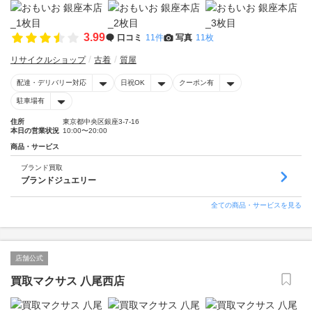
3.99
口コミ
11件
写真
11枚
リサイクルショップ
古着
質屋
配達・デリバリー対応
日祝OK
クーポン有
駐車場有
住所
東京都中央区銀座3-7-16
本日の営業状況
10:00〜20:00
商品・サービス
ブランド買取
ブランドジュエリー
全ての商品・サービスを見る
店舗公式
買取マクサス 八尾西店