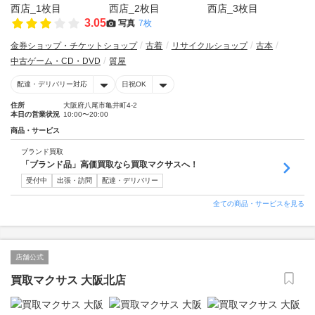
3.05
写真
7枚
金券ショップ・チケットショップ
古着
リサイクルショップ
古本
中古ゲーム・CD・DVD
質屋
配達・デリバリー対応
日祝OK
住所
大阪府八尾市亀井町4-2
本日の営業状況
10:00〜20:00
商品・サービス
ブランド買取
「ブランド品」高価買取なら買取マクサスへ！
受付中
出張・訪問
配達・デリバリー
全ての商品・サービスを見る
店舗公式
買取マクサス 大阪北店