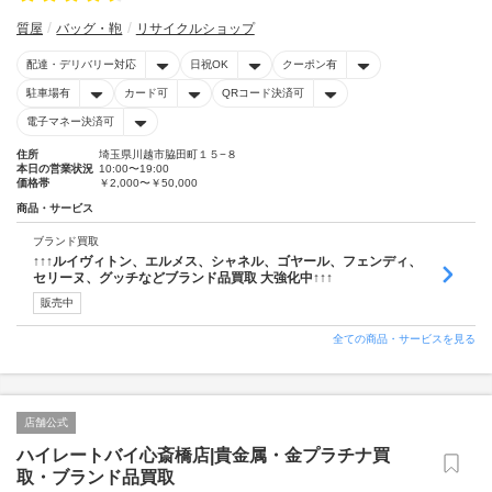
質屋
バッグ・鞄
リサイクルショップ
配達・デリバリー対応
日祝OK
クーポン有
駐車場有
カード可
QRコード決済可
電子マネー決済可
住所
埼玉県川越市脇田町１５−８
本日の営業状況
10:00〜19:00
価格帯
￥2,000〜￥50,000
商品・サービス
ブランド買取
↑↑↑ルイヴィトン、エルメス、シャネル、ゴヤール、フェンディ、
セリーヌ、グッチなどブランド品買取 大強化中↑↑↑
販売中
全ての商品・サービスを見る
店舗公式
ハイレートバイ心斎橋店|貴金属・金プラチナ買
取・ブランド品買取