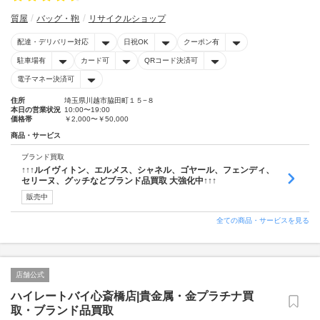
質屋
バッグ・鞄
リサイクルショップ
配達・デリバリー対応
日祝OK
クーポン有
駐車場有
カード可
QRコード決済可
電子マネー決済可
住所
埼玉県川越市脇田町１５−８
本日の営業状況
10:00〜19:00
価格帯
￥2,000〜￥50,000
商品・サービス
ブランド買取
↑↑↑ルイヴィトン、エルメス、シャネル、ゴヤール、フェンディ、
セリーヌ、グッチなどブランド品買取 大強化中↑↑↑
販売中
全ての商品・サービスを見る
店舗公式
ハイレートバイ心斎橋店|貴金属・金プラチナ買
取・ブランド品買取