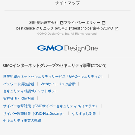
サイトマップ
利用規約
運営会社
プライバシーポリシー
best choice クリニック byGMO
best choice 歯科 byGMO
©GMO DesignOne, Inc. All Rights reserved.
GMOインターネットグループのセキュリティ事業について
世界初総合ネットセキュリティサービス「GMOセキュリティ24」
パスワード漏洩診断
Webサイトリスク診断
セキュリティ相談AIチャットボット
実在証明・盗聴対策
サイバー攻撃対策（GMOサイバーセキュリティ byイエラエ）
サイバー攻撃対策（GMO Flatt Security）
なりすまし対策
セキュリティ事業の軌跡