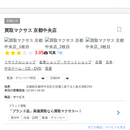
店舗公式
買取マクサス 京都中央店
3.05
写真
7枚
リサイクルショップ
金券ショップ・チケットショップ
古着
古本
中古ゲーム・CD・DVD
質屋
配達・デリバリー対応
日祝OK
住所
京都府京都市中京区大宮通三条下る三条大宮町255
本日の営業状況
10:00〜19:00
商品・サービス
ブランド買取
「ブランド品」高価買取なら買取マクサスへ！
受付中
出張・訪問
配達・デリバリー
全ての商品・サービスを見る