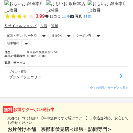
3.99
口コミ
11件
写真
11枚
リサイクルショップ
古着
質屋
配達・デリバリー対応
日祝OK
クーポン有
駐車場有
住所
東京都中央区銀座3-7-16
本日の営業状況
10:00〜20:00
商品・サービス
ブランド買取
ブランドジュエリー
全ての商品・サービスを見る
無料
お得なクーポン発行中
京都で口コミ好評！【年中無休ですぐ駆けつけ！】丁寧迅速対応、安心して
お任せください
お片付け本舗 京都市伏見店＜出張・訪問専門＞