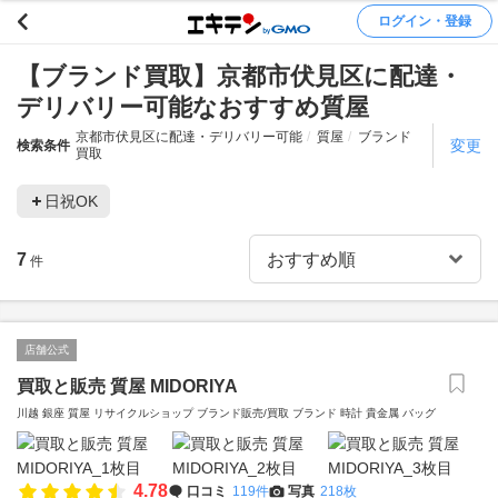
ログイン・登録
【ブランド買取】京都市伏見区に配達・
デリバリー可能なおすすめ質屋
京都市伏見区に配達・デリバリー可能
質屋
ブランド
変更
検索条件
買取
日祝OK
7
件
店舗公式
買取と販売 質屋 MIDORIYA
川越 銀座 質屋 リサイクルショップ ブランド販売/買取 ブランド 時計 貴金属 バッグ
4.78
口コミ
119件
写真
218枚