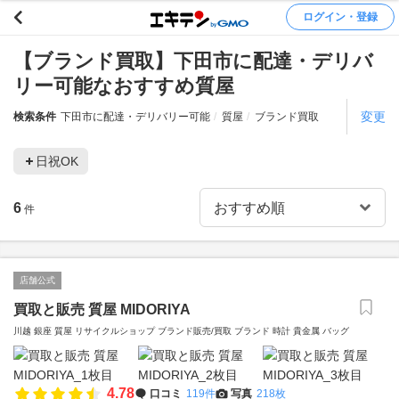
ログイン・登録
【ブランド買取】下田市に配達・デリバ
リー可能なおすすめ質屋
変更
検索条件
下田市に配達・デリバリー可能
質屋
ブランド買取
日祝OK
6
件
店舗公式
買取と販売 質屋 MIDORIYA
川越 銀座 質屋 リサイクルショップ ブランド販売/買取 ブランド 時計 貴金属 バッグ
4.78
口コミ
119件
写真
218枚