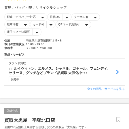
質屋
バッグ・鞄
リサイクルショップ
配達・デリバリー対応
日祝OK
クーポン有
駐車場有
カード可
QRコード決済可
電子マネー決済可
住所
埼玉県川越市脇田町１５−８
本日の営業状況
10:00〜19:00
価格帯
￥2,000〜￥50,000
商品・サービス
ブランド買取
↑↑↑ルイヴィトン、エルメス、シャネル、ゴヤール、フェンディ、
セリーヌ、グッチなどブランド品買取 大強化中↑↑↑
販売中
全ての商品・サービスを見る
店舗公式
買取大黒屋 平塚北口店
全国240店舗以上展開する信頼と安心の買取店『大黒屋』です♪