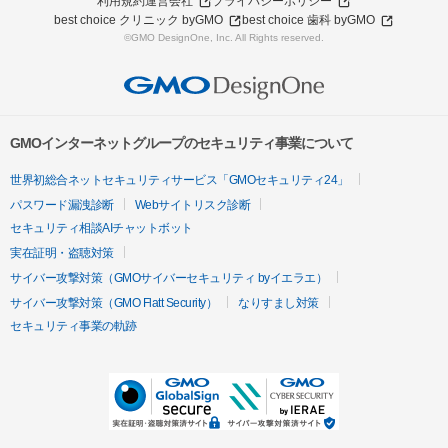
利用規約
運営会社
プライバシーポリシー
best choice クリニック byGMO
best choice 歯科 byGMO
©GMO DesignOne, Inc. All Rights reserved.
GMOインターネットグループのセキュリティ事業について
世界初総合ネットセキュリティサービス「GMOセキュリティ24」
パスワード漏洩診断
Webサイトリスク診断
セキュリティ相談AIチャットボット
実在証明・盗聴対策
サイバー攻撃対策（GMOサイバーセキュリティ byイエラエ）
サイバー攻撃対策（GMO Flatt Security）
なりすまし対策
セキュリティ事業の軌跡