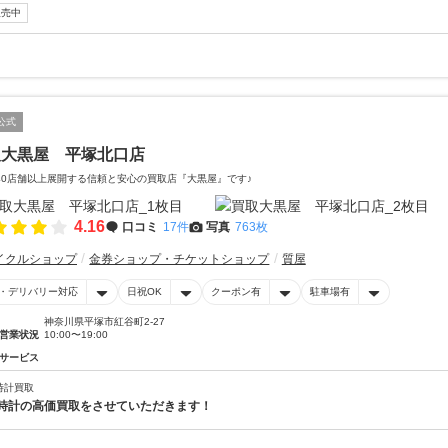
販売中
公式
取大黒屋 平塚北口店
40店舗以上展開する信頼と安心の買取店『大黒屋』です♪
4.16
口コミ
17件
写真
763枚
イクルショップ
金券ショップ・チケットショップ
質屋
・デリバリー対応
日祝OK
クーポン有
駐車場有
神奈川県平塚市紅谷町2-27
営業状況
10:00〜19:00
サービス
時計買取
時計の高価買取をさせていただきます！