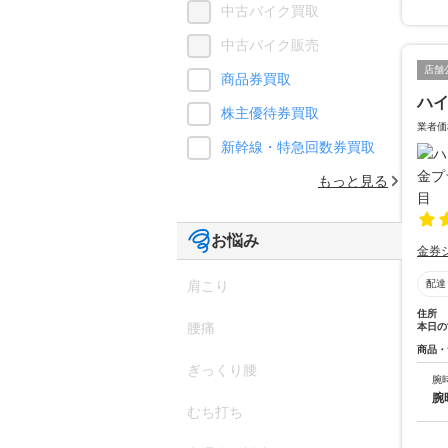
中古バイク買取
中古バイク販売
店舗
商品券買取
ハ
株主優待券買取
業者価
新幹線・特急回数券買取
もっと見る
お悩み
金券
配達
肩こり
住所
腰痛
本日の
商品・
ぎっくり腰
腕
腕
むち打ち