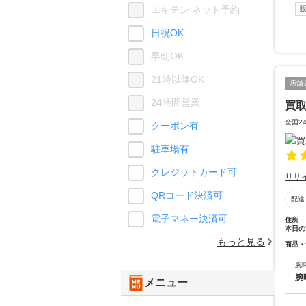
エキテン ネット予約
日祝OK
早朝OK
21時以降OK
店舗
24時間営業
買
全国2
クーポン有
駐車場有
クレジットカード可
リサ
QRコード決済可
配達
電子マネー決済可
住所
本日の
もっと見る
商品・
腕
腕
メニュー