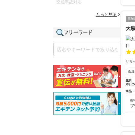
交通事故対応
もっと見る
店舗
大黒
フリーワード
リサ
配達
住所
本日の
商品・
腕
ブ