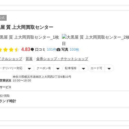
公式
屋 質 上大岡買取センター
4.83
口コミ
101件
写真
103枚
イクルショップ
質屋
金券ショップ・チケットショップ
・デリバリー対応
クーポン有
駐車場有
カード可
神奈川県横浜市港南区上大岡西2丁目9番10号
営業状況
10:00〜18:00
サービス
時計買取
ランド時計