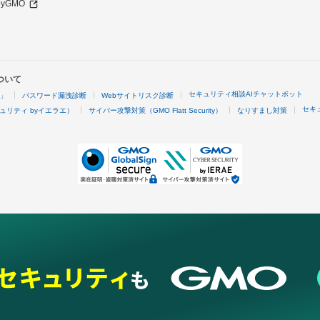
 byGMO
ついて
セキュリティ相談AIチャットボット
4」
パスワード漏洩診断
Webサイトリスク診断
セキ
ュリティ byイエラエ）
サイバー攻撃対策（GMO Flatt Security）
なりすまし対策