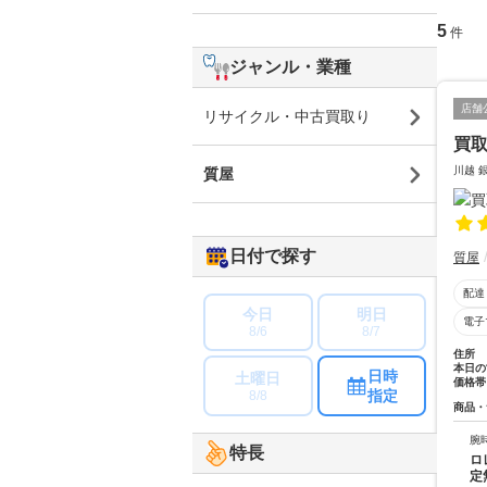
5
件
ジャンル・業種
店舗
リサイクル・中古買取り
買取
川越 
質屋
日付で探す
質屋
配達
今日
明日
電子
8/6
8/7
住所
本日の
日時
土曜日
価格帯
指定
8/8
商品・
腕
特長
ロ
定