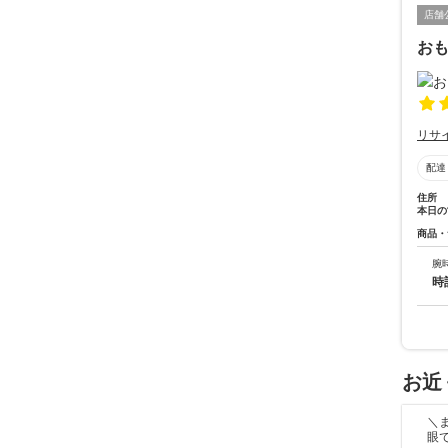
店舗
おも
リサ
配達
住所
本日の
商品・
腕
時
お近
＼
眼