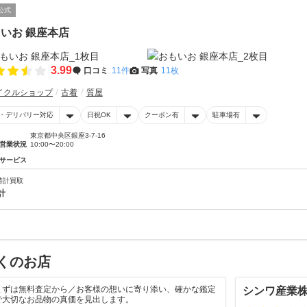
公式
いお 銀座本店
3.99
口コミ
11件
写真
11枚
イクルショップ
古着
質屋
・デリバリー対応
日祝OK
クーポン有
駐車場有
東京都中央区銀座3-7-16
営業状況
10:00〜20:00
サービス
時計買取
計
くのお店
まずは無料査定から／お客様の想いに寄り添い、確かな鑑定
シンワ産業
で大切なお品物の真価を見出します。