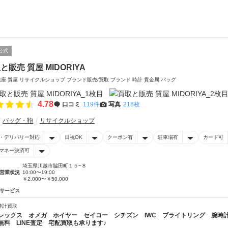
公式
と販売 質屋 MIDORIYA
銀座 質屋 リサイクルショップ ブランド販売/買取 ブランド 時計 貴金属 バッグ
4.78
口コミ
119件
写真
218枚
バッグ・鞄
リサイクルショップ
・デリバリー対応
日祝OK
クーポン有
駐車場有
カード可
マネー決済可
埼玉県川越市脇田町１５−８
営業状況
10:00〜19:00
￥2,000〜￥50,000
サービス
時計買取
レックス オメガ ホイヤー セイコー シチズン IWC ブライトリング 腕時計を
無料 LINE査定 宅配買取も承ります♪