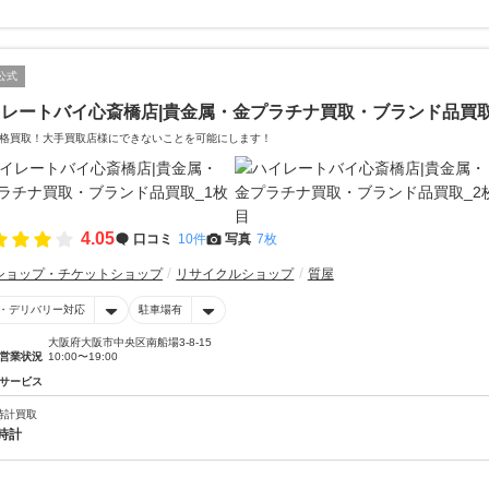
公式
イレートバイ心斎橋店|貴金属・金プラチナ買取・ブランド品買
格買取！大手買取店様にできないことを可能にします！
4.05
口コミ
10件
写真
7枚
ショップ・チケットショップ
リサイクルショップ
質屋
・デリバリー対応
駐車場有
大阪府大阪市中央区南船場3-8-15
営業状況
10:00〜19:00
サービス
時計買取
時計