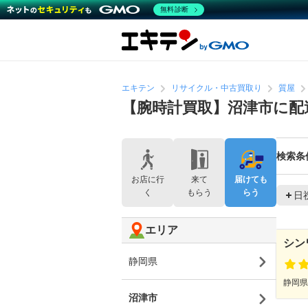
無料診断
エキテン
リサイクル・中古買取り
質屋
【腕時計買取】沼津市に配
検索条
お店に行
来て
届けても
く
もらう
らう
日
エリア
シン
静岡県
静岡県
沼津市