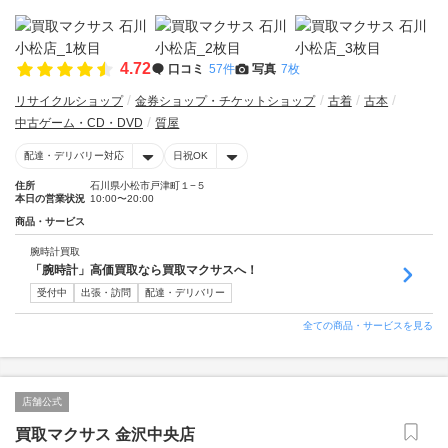
4.72
口コミ
57件
写真
7枚
リサイクルショップ
金券ショップ・チケットショップ
古着
古本
中古ゲーム・CD・DVD
質屋
配達・デリバリー対応
日祝OK
住所
石川県小松市戸津町１−５
本日の営業状況
10:00〜20:00
商品・サービス
腕時計買取
「腕時計」高価買取なら買取マクサスへ！
受付中
出張・訪問
配達・デリバリー
全ての商品・サービスを見る
店舗公式
買取マクサス 金沢中央店