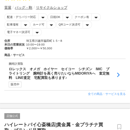
質屋
バッグ・鞄
リサイクルショップ
配達・デリバリー対応
日祝OK
クーポン有
駐車場有
カード可
QRコード決済可
電子マネー決済可
住所
埼玉県川越市脇田町１５−８
本日の営業状況
10:00〜19:00
価格帯
￥2,000〜￥50,000
商品・サービス
腕時計買取
ロレックス オメガ ホイヤー セイコー シチズン IWC ブ
ライトリング 腕時計を高く売りたいならMIDORIYAへ 査定無
料 LINE査定 宅配買取も承ります♪
販売中
全ての商品・サービスを見る
店舗公式
ハイレートバイ心斎橋店|貴金属・金プラチナ買