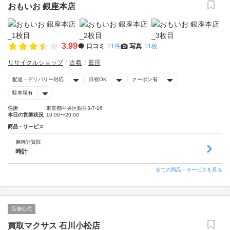
おもいお 銀座本店
3.99
口コミ
11件
写真
11枚
リサイクルショップ
古着
質屋
配達・デリバリー対応
日祝OK
クーポン有
駐車場有
住所
東京都中央区銀座3-7-16
本日の営業状況
10:00〜20:00
商品・サービス
腕時計買取
時計
全ての商品・サービスを見る
店舗公式
買取マクサス 石川小松店