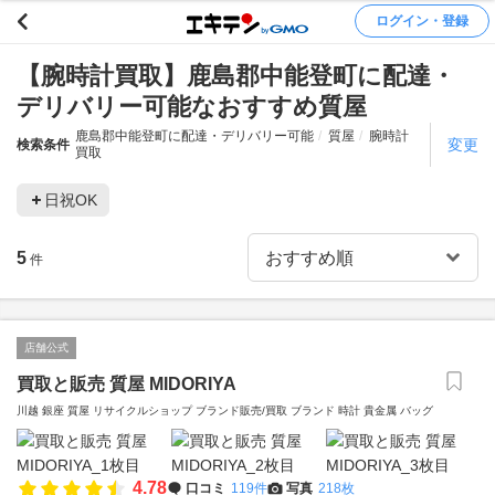
ログイン・登録
【腕時計買取】鹿島郡中能登町に配達・
デリバリー可能なおすすめ質屋
鹿島郡中能登町に配達・デリバリー可能
質屋
腕時計
変更
検索条件
買取
日祝OK
5
件
店舗公式
買取と販売 質屋 MIDORIYA
川越 銀座 質屋 リサイクルショップ ブランド販売/買取 ブランド 時計 貴金属 バッグ
4.78
口コミ
119件
写真
218枚