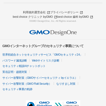
利用規約
運営会社
プライバシーポリシー
best choice クリニック byGMO
best choice 歯科 byGMO
©GMO DesignOne, Inc. All Rights reserved.
GMOインターネットグループのセキュリティ事業について
世界初総合ネットセキュリティサービス「GMOセキュリティ24」
パスワード漏洩診断
Webサイトリスク診断
セキュリティ相談AIチャットボット
実在証明・盗聴対策
サイバー攻撃対策（GMOサイバーセキュリティ byイエラエ）
サイバー攻撃対策（GMO Flatt Security）
なりすまし対策
セキュリティ事業の軌跡