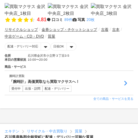
4.81
口コミ
89件
写真
20枚
リサイクルショップ
金券ショップ・チケットショップ
古着
古本
中古ゲーム・CD・DVD
質屋
配達・デリバリー対応
日祝OK
住所
石川県金沢市小立野３丁目3-5
本日の営業状況
10:00〜20:00
商品・サービス
腕時計買取
「腕時計」高価買取なら買取マクサスへ！
受付中
出張・訪問
配達・デリバリー
全ての商品・サービスを見る
エキテン
リサイクル・中古買取り
質屋
石川県鹿島郡中能登町に配達・デリバリー可能な質屋