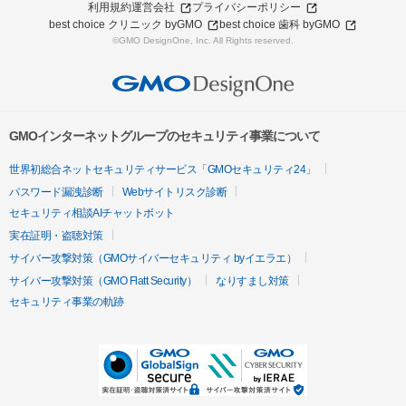
利用規約
運営会社
プライバシーポリシー
best choice クリニック byGMO
best choice 歯科 byGMO
©GMO DesignOne, Inc. All Rights reserved.
GMOインターネットグループのセキュリティ事業について
世界初総合ネットセキュリティサービス「GMOセキュリティ24」
パスワード漏洩診断
Webサイトリスク診断
セキュリティ相談AIチャットボット
実在証明・盗聴対策
サイバー攻撃対策（GMOサイバーセキュリティ byイエラエ）
サイバー攻撃対策（GMO Flatt Security）
なりすまし対策
セキュリティ事業の軌跡