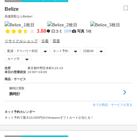
Belize
高価買取ならBelize!
3.88
口コミ
10件
写真
5枚
リサイクルショップ
古着
質屋
配達・デリバリー対応
ネット予約
日祝OK
カード可
住所
東京都中野区本町4-22-13
本日の営業状況
10:00〜19:00
商品・サービス
腕時計買取
腕時計
全ての商品・サービスを見る
ネット予約カレンダー
ネット予約で最大10,000円分のAmazonギフトカードが当たる！