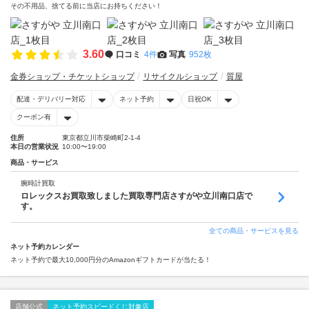
その不用品、捨てる前に当店にお持ちください！
3.60
口コミ
4件
写真
952枚
金券ショップ・チケットショップ
リサイクルショップ
質屋
配達・デリバリー対応
ネット予約
日祝OK
クーポン有
住所
東京都立川市柴崎町2-1-4
本日の営業状況
10:00〜19:00
商品・サービス
腕時計買取
ロレックスお買取致しました買取専門店さすがや立川南口店で
す。
全ての商品・サービスを見る
ネット予約カレンダー
ネット予約で最大10,000円分のAmazonギフトカードが当たる！
店舗公式
ネット予約スピードくじ対象店