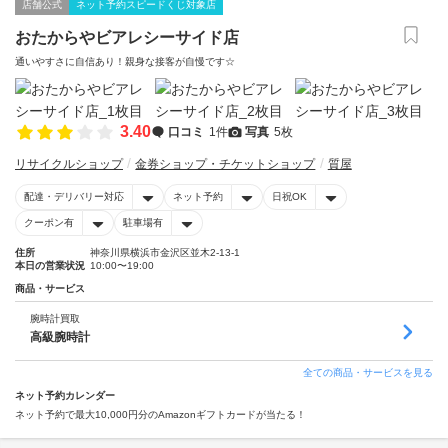
店舗公式
ネット予約スピードくじ対象店
おたからやビアレシーサイド店
通いやすさに自信あり！親身な接客が自慢です☆
3.40
口コミ
1件
写真
5枚
リサイクルショップ
金券ショップ・チケットショップ
質屋
配達・デリバリー対応
ネット予約
日祝OK
クーポン有
駐車場有
住所
神奈川県横浜市金沢区並木2-13-1
本日の営業状況
10:00〜19:00
商品・サービス
腕時計買取
高級腕時計
全ての商品・サービスを見る
ネット予約カレンダー
ネット予約で最大10,000円分のAmazonギフトカードが当たる！