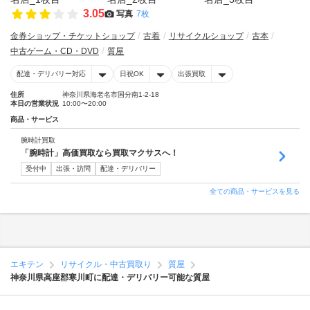
3.05
写真
7枚
金券ショップ・チケットショップ
古着
リサイクルショップ
古本
中古ゲーム・CD・DVD
質屋
配達・デリバリー対応
日祝OK
出張買取
住所
神奈川県海老名市国分南1-2-18
本日の営業状況
10:00〜20:00
商品・サービス
腕時計買取
「腕時計」高価買取なら買取マクサスへ！
受付中
出張・訪問
配達・デリバリー
全ての商品・サービスを見る
エキテン
リサイクル・中古買取り
質屋
神奈川県高座郡寒川町に配達・デリバリー可能な質屋