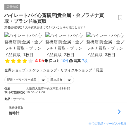
店舗公式
ハイレートバイ心斎橋店|貴金属・金プラチナ買
取・ブランド品買取
業者価格買取！大手買取店様にできないことを可能にします！
4.05
口コミ
10件
写真
7枚
金券ショップ・チケットショップ
リサイクルショップ
質屋
配達・デリバリー対応
駐車場有
住所
大阪府大阪市中央区南船場3-8-15
本日の営業状況
10:00〜19:00
商品・サービス
腕時計買取
腕時計
全ての商品・サービスを見る