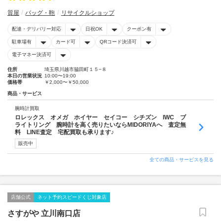
質屋
バッグ・鞄
リサイクルショップ
配達・デリバリー対応
日祝OK
クーポン有
駐車場有
カード可
QRコード決済可
電子マネー決済可
住所
埼玉県川越市脇田町１５−８
本日の営業状況
10:00〜19:00
価格帯
￥2,000〜￥50,000
商品・サービス
腕時計買取
ロレックス オメガ ホイヤー セイコー シチズン IWC ブ
ライトリング 腕時計を高く売りたいならMIDORIYAへ 査定無
料 LINE査定 宅配買取も承ります♪
販売中
全ての商品・サービスを見る
店舗公式
ネット予約スピードくじ対象店
さすがや 立川南口店