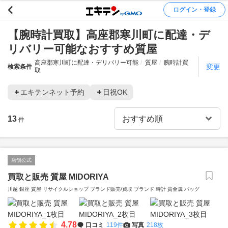
ログイン・登録
【腕時計買取】高座郡寒川町に配達・デ
リバリー可能なおすすめ質屋
高座郡寒川町に配達・デリバリー可能
質屋
腕時計買
変更
検索条件
取
エキテンネット予約
日祝OK
13
件
店舗公式
買取と販売 質屋 MIDORIYA
川越 銀座 質屋 リサイクルショップ ブランド販売/買取 ブランド 時計 貴金属 バッグ
4.78
口コミ
119件
写真
218枚