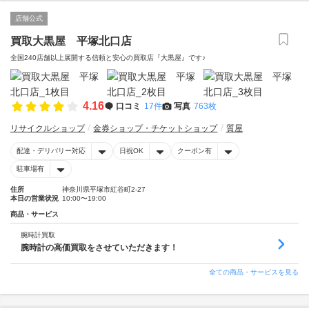
店舗公式
買取大黒屋 平塚北口店
全国240店舗以上展開する信頼と安心の買取店『大黒屋』です♪
4.16
口コミ
17件
写真
763枚
リサイクルショップ
金券ショップ・チケットショップ
質屋
配達・デリバリー対応
日祝OK
クーポン有
駐車場有
住所
神奈川県平塚市紅谷町2-27
本日の営業状況
10:00〜19:00
商品・サービス
腕時計買取
腕時計の高価買取をさせていただきます！
全ての商品・サービスを見る