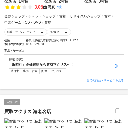
3.05
写真
7枚
金券ショップ・チケットショップ
古着
リサイクルショップ
古本
中古ゲーム・CD・DVD
質屋
配達・デリバリー対応
日祝OK
住所
神奈川県横浜市都筑区茅ケ崎南3-18-17-2
本日の営業状況
10:00〜20:00
商品・サービス
腕時計買取
「腕時計」高価買取なら買取マクサスへ！
受付中
出張・訪問
配達・デリバリー
全ての商品・サービスを見る
店舗公式
買取マクサス 海老名店