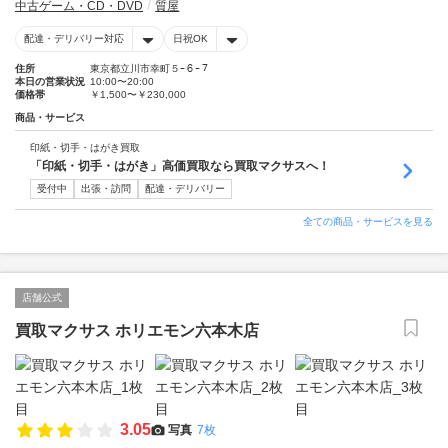
中古ゲーム・CD・DVD
質屋
配達・デリバリー対応
日祝OK
住所
東京都立川市幸町５ｰ６ｰ７
本日の営業状況
10:00〜20:00
価格帯
￥1,500〜￥230,000
商品・サービス
印紙・切手・はがき買取
「印紙・切手・はがき」高価買取なら買取マクサスへ！
受付中
出張・訪問
配達・デリバリー
全ての商品・サービスを見る
店舗公式
買取マクサス ホリエモン六本木店
3.05
写真
7枚