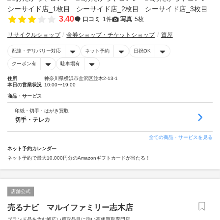
3.40
口コミ
1件
写真
5枚
リサイクルショップ
金券ショップ・チケットショップ
質屋
配達・デリバリー対応
ネット予約
日祝OK
クーポン有
駐車場有
住所
神奈川県横浜市金沢区並木2-13-1
本日の営業状況
10:00〜19:00
商品・サービス
印紙・切手・はがき買取
切手・テレカ
全ての商品・サービスを見る
ネット予約カレンダー
ネット予約で最大10,000円分のAmazonギフトカードが当たる！
店舗公式
売るナビ マルイファミリー志木店
ブランド品を含む幅広い買取品目に強い高価買取専門店