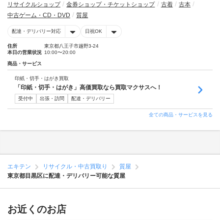
リサイクルショップ
金券ショップ・チケットショップ
古着
古本
中古ゲーム・CD・DVD
質屋
配達・デリバリー対応
日祝OK
住所
東京都八王子市越野3-24
本日の営業状況
10:00〜20:00
商品・サービス
印紙・切手・はがき買取
「印紙・切手・はがき」高価買取なら買取マクサスへ！
受付中
出張・訪問
配達・デリバリー
全ての商品・サービスを見る
エキテン
リサイクル・中古買取り
質屋
東京都目黒区に配達・デリバリー可能な質屋
お近くのお店