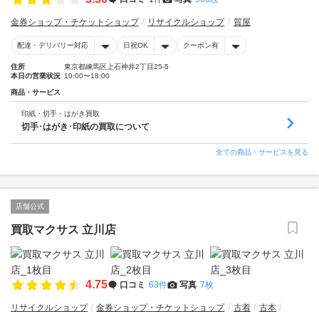
金券ショップ・チケットショップ
リサイクルショップ
質屋
配達・デリバリー対応
日祝OK
クーポン有
住所
東京都練馬区上石神井2丁目25-5
本日の営業状況
10:00〜18:00
商品・サービス
印紙・切手・はがき買取
切手･はがき･印紙の買取について
全ての商品・サービスを見る
店舗公式
買取マクサス 立川店
4.75
口コミ
63件
写真
7枚
リサイクルショップ
金券ショップ・チケットショップ
古着
古本