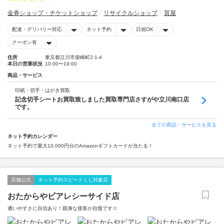
金券ショップ・チケットショップ
リサイクルショップ
質屋
配達・デリバリー対応
ネット予約
日祝OK
クーポン有
住所
東京都立川市柴崎町2-1-4
本日の営業状況
10:00〜19:00
商品・サービス
印紙・切手・はがき買取
記念切手シートお買取致しました買取専門店さすがや立川南口店
です。
全ての商品・サービスを見る
ネット予約カレンダー
ネット予約で最大10,000円分のAmazonギフトカードが当たる！
店舗公式
ネット予約スピードくじ対象店
おたからやビアレシーサイド店
通いやすさに自信あり！親身な接客が自慢です☆