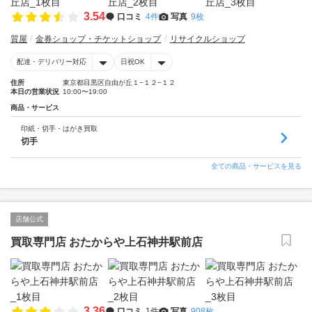
3.54
口コミ
4件
写真
9枚
質屋
金券ショップ・チケットショップ
リサイクルショップ
配達・デリバリー対応
日祝OK
住所
東京都目黒区自由が丘１−１２−１２
本日の営業状況
10:00〜19:00
商品・サービス
印紙・切手・はがき買取
切手
全ての商品・サービスを見る
店舗公式
買取専門店 おたからや上石神井駅前店
3.36
口コミ
1件
写真
908枚