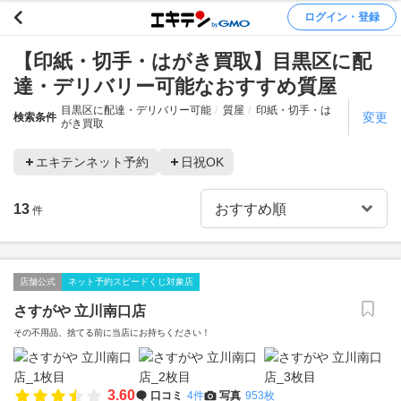
ログイン・登録
【印紙・切手・はがき買取】目黒区に配
達・デリバリー可能なおすすめ質屋
目黒区に配達・デリバリー可能
質屋
印紙・切手・は
変更
検索条件
がき買取
エキテンネット予約
日祝OK
13
件
店舗公式
ネット予約スピードくじ対象店
さすがや 立川南口店
その不用品、捨てる前に当店にお持ちください！
3.60
口コミ
4件
写真
953枚