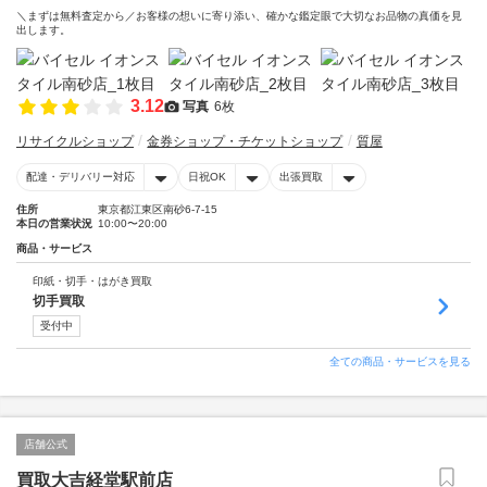
＼まずは無料査定から／お客様の想いに寄り添い、確かな鑑定眼で大切なお品物の真価を見
出します。
3.12
写真
6枚
リサイクルショップ
金券ショップ・チケットショップ
質屋
配達・デリバリー対応
日祝OK
出張買取
住所
東京都江東区南砂6-7-15
本日の営業状況
10:00〜20:00
商品・サービス
印紙・切手・はがき買取
切手買取
受付中
全ての商品・サービスを見る
店舗公式
買取大吉経堂駅前店