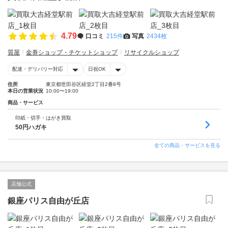
4.79
口コミ
215件
写真
2434枚
質屋
金券ショップ・チケットショップ
リサイクルショップ
配達・デリバリー対応
日祝OK
住所
東京都世田谷区経堂2丁目2番8号
本日の営業状況
10:00〜19:00
商品・サービス
印紙・切手・はがき買取
50円ハガキ
全ての商品・サービスを見る
店舗公式
銀座パリス自由が丘店