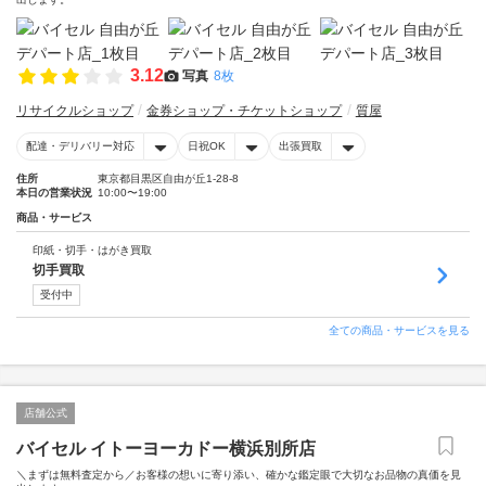
3.12
写真
8枚
リサイクルショップ
金券ショップ・チケットショップ
質屋
配達・デリバリー対応
日祝OK
出張買取
住所
東京都目黒区自由が丘1-28-8
本日の営業状況
10:00〜19:00
商品・サービス
印紙・切手・はがき買取
切手買取
受付中
全ての商品・サービスを見る
店舗公式
バイセル イトーヨーカドー横浜別所店
＼まずは無料査定から／お客様の想いに寄り添い、確かな鑑定眼で大切なお品物の真価を見