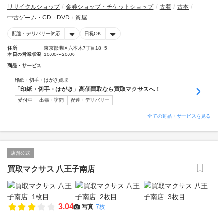
リサイクルショップ
金券ショップ・チケットショップ
古着
古本
中古ゲーム・CD・DVD
質屋
配達・デリバリー対応
日祝OK
住所
東京都港区六本木7丁目18−5
本日の営業状況
10:00〜20:00
商品・サービス
印紙・切手・はがき買取
「印紙・切手・はがき」高価買取なら買取マクサスへ！
受付中
出張・訪問
配達・デリバリー
全ての商品・サービスを見る
店舗公式
買取マクサス 八王子南店
3.04
写真
7枚