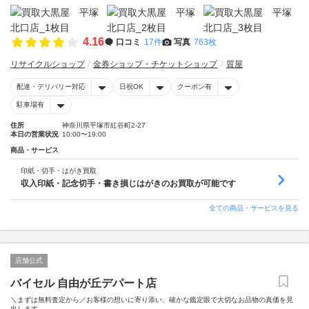
4.16
口コミ
17件
写真
763枚
リサイクルショップ
金券ショップ・チケットショップ
質屋
配達・デリバリー対応
日祝OK
クーポン有
駐車場有
住所
神奈川県平塚市紅谷町2-27
本日の営業状況
10:00〜19:00
商品・サービス
印紙・切手・はがき買取
収入印紙・記念切手・書き損じはがきのお買取が可能です
全ての商品・サービスを見る
店舗公式
バイセル 自由が丘デパート店
＼まずは無料査定から／お客様の想いに寄り添い、確かな鑑定眼で大切なお品物の真価を見
出します。