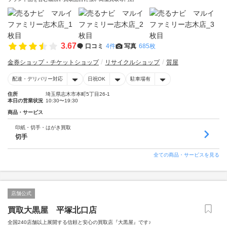
3.67
口コミ
4件
写真
685枚
金券ショップ・チケットショップ
リサイクルショップ
質屋
配達・デリバリー対応
日祝OK
駐車場有
住所
埼玉県志木市本町5丁目26-1
本日の営業状況
10:30〜19:30
商品・サービス
印紙・切手・はがき買取
切手
全ての商品・サービスを見る
店舗公式
買取大黒屋 平塚北口店
全国240店舗以上展開する信頼と安心の買取店『大黒屋』です♪