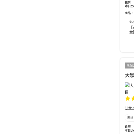
住所
本日の
商品・
宝
【
金
店舗
大黒
リサ
配達
住所
本日の