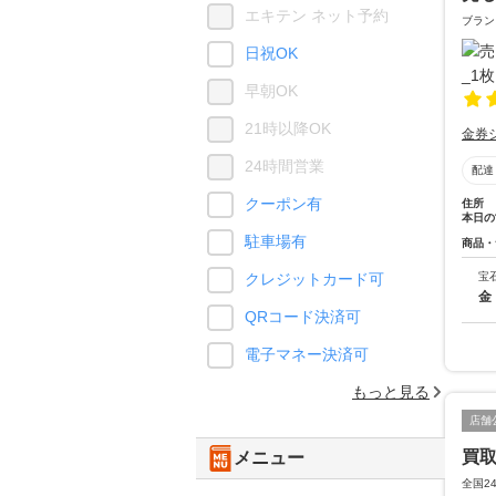
エキテン ネット予約
ブラン
日祝OK
早朝OK
21時以降OK
金券
24時間営業
配達
クーポン有
住所
本日の
駐車場有
商品・
宝
クレジットカード可
金
QRコード決済可
電子マネー決済可
もっと見る
店舗
買
メニュー
全国2