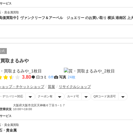
サービス
石・貴金属買取
高価買取中】ヴァンクリーフ＆アーペル ジュエリー のお買い取り 横浜 港南区 上
公式
・買取まるみや
3.80
口コミ
6件
写真
24枚
ショップ・チケットショップ
質屋
リサイクルショップ
・デリバリー対応
クーポン有
カード可
QRコード決済可
大阪府大阪市北区天神橋６丁目５−１７
営業状況
10:00〜19:00
サービス
石・貴金属買取
石・貴金属