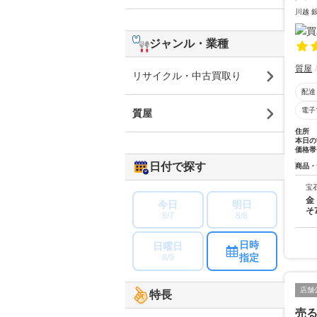
川越 
ジャンル・業種
質屋
リサイクル・中古買取り
配達
電子
質屋
住所
本日の
価格帯
日付で探す
商品・
宝
金
今日
明日
そ
8/7
8/8
日時
日曜日
指定
8/9
店舗
特長
売