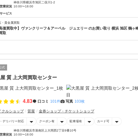
神奈川県横浜市旭区二俣川1-2
営業状況
10:00〜18:00
サービス
石・貴金属買取
高価買取中】ヴァンクリーフ＆アーペル ジュエリー のお買い取り 横浜 旭区 鶴ヶ峰
買取
公式
屋 質 上大岡買取センター
4.83
口コミ
101件
写真
103枚
イクルショップ
質屋
金券ショップ・チケットショップ
・デリバリー対応
クーポン有
駐車場有
カード可
神奈川県横浜市港南区上大岡西2丁目9番10号
営業状況
10:00〜18:00