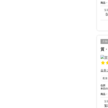
商品・
宝
【
店舗
質
金券
配達
住所
本日の
商品・
宝
宝