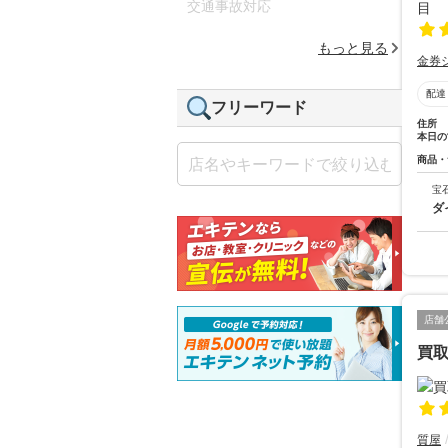
交通事故対応
もっと見る
金券
配達
フリーワード
住所
本日の
商品・
宝
ダ
店舗
買
質屋