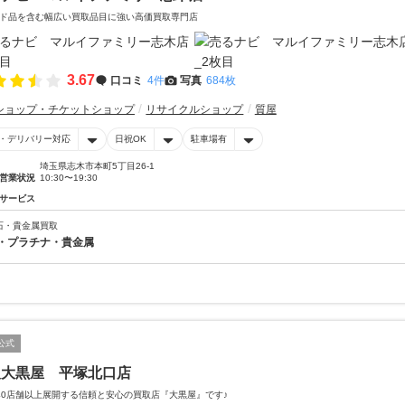
ド品を含む幅広い買取品目に強い高価買取専門店
3.67
口コミ
4件
写真
684枚
ショップ・チケットショップ
リサイクルショップ
質屋
・デリバリー対応
日祝OK
駐車場有
埼玉県志木市本町5丁目26-1
営業状況
10:30〜19:30
サービス
石・貴金属買取
・プラチナ・貴金属
公式
取大黒屋 平塚北口店
40店舗以上展開する信頼と安心の買取店『大黒屋』です♪