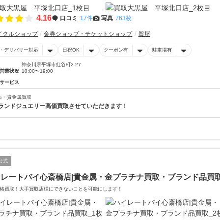
4.16
口コミ
17件
写真
763枚
イクルショップ
金券ショップ・チケットショップ
質屋
・デリバリー対応
日祝OK
クーポン有
駐車場有
神奈川県平塚市紅谷町2-27
営業状況
10:00〜19:00
サービス
石・貴金属買取
ランドジュエリー高価買取させていただきます！
公式
イレートバイ心斎橋店|貴金属・金プラチナ買取・ブランド品買
格買取！大手買取店様にできないことを可能にします！