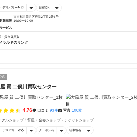
・デリバリー対応
日祝OK
東京都世田谷区経堂2丁目2番8号
営業状況
10:00〜19:00
サービス
石・貴金属買取
メラルドのリング
公式
屋 質 二俣川買取センター
4.76
口コミ
93件
写真
106枚
イクルショップ
質屋
金券ショップ・チケットショップ
・デリバリー対応
クーポン有
駐車場有