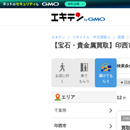
無料診断
エキテン
リサイクル・中古買取り
質屋
【宝石・貴金属買取】印西
検索条
お店に行
来て
届けても
く
もらう
らう
日
エリア
12
件
千葉県
店舗
印西市
買取