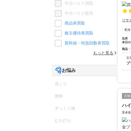
中古バイク買取
中古バイク販売
リサ
商品券買取
配達
株主優待券買取
住所
本日の
新幹線・特急回数券買取
商品・
もっと見る
宝
ブ
お悩み
肩こり
腰痛
店舗
ハ
ぎっくり腰
業者価
むち打ち