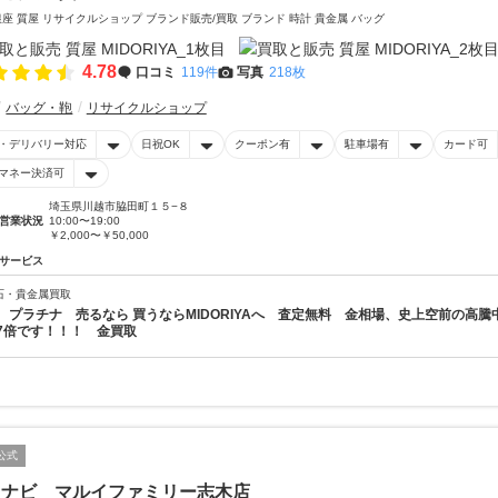
銀座 質屋 リサイクルショップ ブランド販売/買取 ブランド 時計 貴金属 バッグ
4.78
口コミ
119件
写真
218枚
バッグ・鞄
リサイクルショップ
・デリバリー対応
日祝OK
クーポン有
駐車場有
カード可
マネー決済可
埼玉県川越市脇田町１５−８
営業状況
10:00〜19:00
￥2,000〜￥50,000
サービス
石・貴金属買取
 プラチナ 売るなら 買うならMIDORIYAへ 査定無料 金相場、史上空前の高騰中
7倍です！！！ 金買取
公式
るナビ マルイファミリー志木店