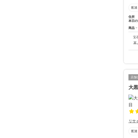
配達
住所
本日の
商品・
宝
エ
店舗
大黒
リサ
配達