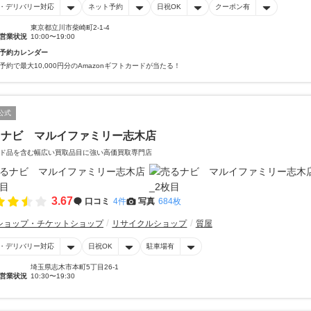
・デリバリー対応
ネット予約
日祝OK
クーポン有
東京都立川市柴崎町2-1-4
営業状況
10:00〜19:00
予約カレンダー
予約で最大10,000円分のAmazonギフトカードが当たる！
公式
るナビ マルイファミリー志木店
ド品を含む幅広い買取品目に強い高価買取専門店
3.67
口コミ
4件
写真
684枚
ショップ・チケットショップ
リサイクルショップ
質屋
・デリバリー対応
日祝OK
駐車場有
埼玉県志木市本町5丁目26-1
営業状況
10:30〜19:30