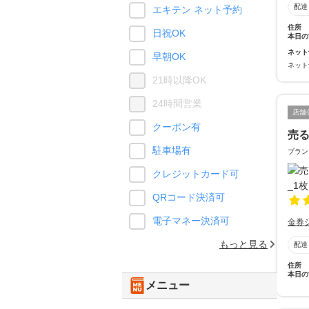
配達
エキテン ネット予約
住所
日祝OK
本日の
ネット
早朝OK
ネット
21時以降OK
24時間営業
店舗
クーポン有
売
駐車場有
ブラン
クレジットカード可
QRコード決済可
電子マネー決済可
金券
もっと見る
配達
住所
本日の
メニュー