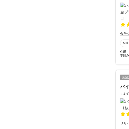
金券
配達
住所
本日の
店舗
バイ
＼まず
リサ