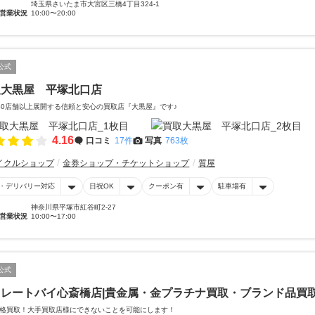
埼玉県さいたま市大宮区三橋4丁目324-1
営業状況
10:00〜20:00
公式
取大黒屋 平塚北口店
40店舗以上展開する信頼と安心の買取店『大黒屋』です♪
4.16
口コミ
17件
写真
763枚
イクルショップ
金券ショップ・チケットショップ
質屋
・デリバリー対応
日祝OK
クーポン有
駐車場有
神奈川県平塚市紅谷町2-27
営業状況
10:00〜17:00
公式
イレートバイ心斎橋店|貴金属・金プラチナ買取・ブランド品買
格買取！大手買取店様にできないことを可能にします！