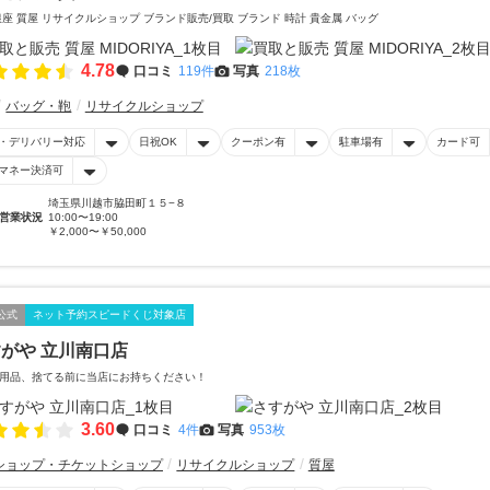
銀座 質屋 リサイクルショップ ブランド販売/買取 ブランド 時計 貴金属 バッグ
4.78
口コミ
119件
写真
218枚
バッグ・鞄
リサイクルショップ
・デリバリー対応
日祝OK
クーポン有
駐車場有
カード可
マネー決済可
埼玉県川越市脇田町１５−８
営業状況
10:00〜19:00
￥2,000〜￥50,000
公式
ネット予約スピードくじ対象店
がや 立川南口店
用品、捨てる前に当店にお持ちください！
3.60
口コミ
4件
写真
953枚
ショップ・チケットショップ
リサイクルショップ
質屋