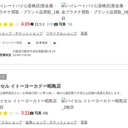
4.05
口コミ
10件
写真
7枚
ショップ・チケットショップ
リサイクルショップ
質屋
・デリバリー対応
駐車場有
大阪府大阪市中央区南船場3-8-15
営業状況
10:00〜19:00
公式
セル イトーヨーカドー昭島店
は無料査定から／お客様の想いに寄り添い、確かな鑑定眼で大切なお品物の真価を見出します。
3.11
写真
6枚
イクルショップ
金券ショップ・チケットショップ
質屋