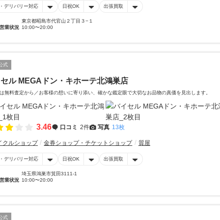
・デリバリー対応
日祝OK
出張買取
東京都昭島市代官山２丁目３−１
営業状況
10:00〜20:00
公式
セル MEGAドン・キホーテ北鴻巣店
は無料査定から／お客様の想いに寄り添い、確かな鑑定眼で大切なお品物の真価を見出します。
3.46
口コミ
2件
写真
13枚
イクルショップ
金券ショップ・チケットショップ
質屋
・デリバリー対応
日祝OK
出張買取
埼玉県鴻巣市箕田3111-1
営業状況
10:00〜20:00
公式