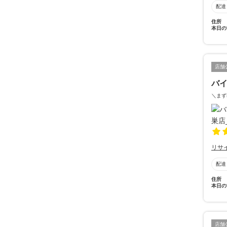
配達
住所
本日の
店舗
バイ
＼まず
リサ
配達
住所
本日の
店舗