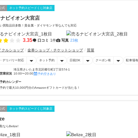
公式
ネット予約スピードくじ対象店
るナビイオン大宮店
い買取品目多数！貴金属・ダイヤモンド等なんでも対応
3.35
口コミ
1件
写真
23枚
イクルショップ
金券ショップ・チケットショップ
質屋
・デリバリー対応
ネット予約
日祝OK
クーポン有
駐車場
埼玉県さいたま市北区櫛引町2丁目574‐1
営業状況
10:00〜20:00
予約空きあり
予約カレンダー
予約で最大10,000円分のAmazonギフトカードが当たる！
公式
ネット予約スピードくじ対象店
ze
ならBelize!