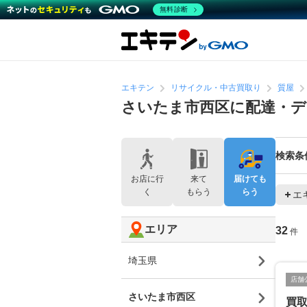
無料診断
エキテン
リサイクル・中古買取り
質屋
さいたま市西区に配達・デ
検索条
お店に行
来て
届けても
く
もらう
らう
エ
エリア
32
件
埼玉県
店舗
さいたま市西区
買取