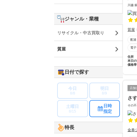
川越 
ジャンル・業種
質屋
リサイクル・中古買取り
配達
電子
質屋
住所
本日の
価格帯
日付で探す
今日
明日
店舗
8/8
8/9
さす
日時
その不
土曜日
指定
8/15
特長
金券