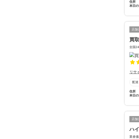
住所
本日の
店舗
買
全国2
リサ
配達
住所
本日の
店舗
ハ
業者価