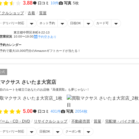
3.88
口コミ
10件
写真
5枚
イクルショップ
古着
質屋
・デリバリー対応
ネット予約
日祝OK
カード可
東京都中野区本町4-22-13
営業状況
10:00〜19:00
予約空きあり
予約カレンダー
予約で最大10,000円分のAmazonギフトカードが当たる！
公式
マクサス さいたま大宮店
自のルートを確立◎あなたのお品物『高価買取』も夢じゃない！
5.00
口コミ
401件
写真
2054枚
ゲーム・CD・DVD
リサイクルショップ
不動産売買
質屋
宅配便・バイク便・
・デリバリー対応
日祝OK
クーポン有