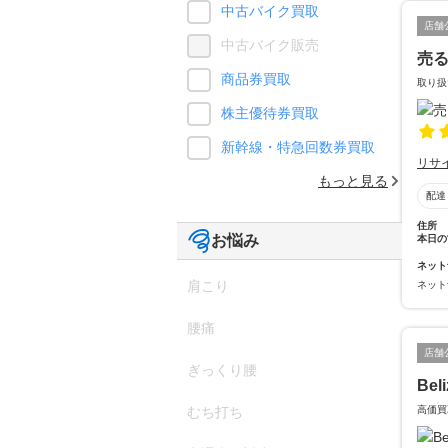
中古バイク買取
店舗
中古バイク販売
売
商品券買取
取り扱
株主優待券買取
新幹線・特急回数券買取
リサ
もっと見る
配達
住所
お悩み
本日の
ネット
肩こり
ネット
腰痛
店舗
ぎっくり腰
Beli
高価買取
むち打ち