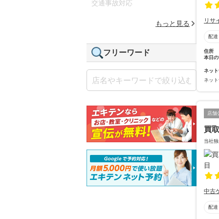
交通事故対応
リサ
もっと見る
配達
住所
フリーワード
本日の
ネット
ネット
店舗
買取
当社独
中古
配達