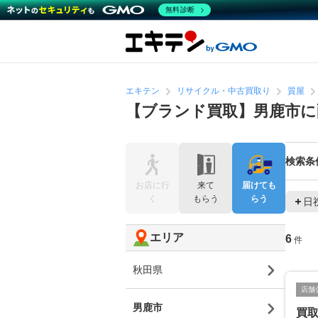
無料診断
エキテン
リサイクル・中古買取り
質屋
【ブランド買取】男鹿市に
検索条
お店に行
来て
届けても
く
もらう
らう
日
エリア
6
件
秋田県
店舗
男鹿市
買取