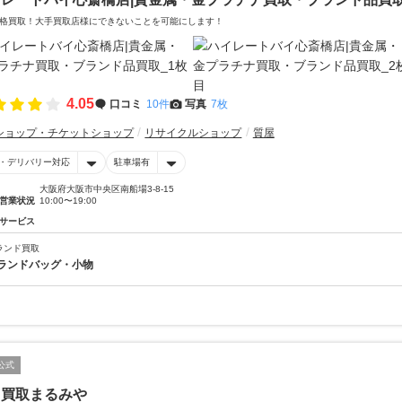
格買取！大手買取店様にできないことを可能にします！
4.05
口コミ
10件
写真
7枚
ショップ・チケットショップ
リサイクルショップ
質屋
・デリバリー対応
駐車場有
大阪府大阪市中央区南船場3-8-15
営業状況
10:00〜19:00
サービス
ランド買取
ランドバッグ・小物
公式
・買取まるみや