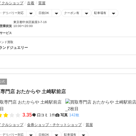
イクルショップ
古着
質屋
・デリバリー対応
日祝OK
クーポン有
駐車場有
東京都中央区銀座3-7-16
営業状況
10:00〜20:00
サービス
ランド買取
ランドジュエリー
公式
専門店 おたからや 土崎駅前店
3.35
口コミ
1件
写真
142枚
イクルショップ
金券ショップ・チケットショップ
質屋
・デリバリー対応
日祝OK
駐車場有