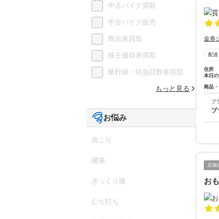
中古バイク買取
中古バイク販売
商品券買取
金券
株主優待券買取
配達
住所
新幹線・特急回数券買取
本日の
商品・
もっと見る
ブ
ブ
お悩み
肩こり
腰痛
店舗
おも
ぎっくり腰
むち打ち