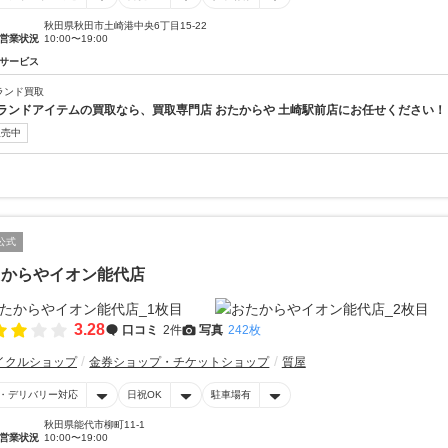
秋田県秋田市土崎港中央6丁目15-22
営業状況
10:00〜19:00
サービス
ランド買取
ランドアイテムの買取なら、買取専門店 おたからや 土崎駅前店にお任せください！
販売中
公式
たからやイオン能代店
3.28
口コミ
2件
写真
242枚
イクルショップ
金券ショップ・チケットショップ
質屋
・デリバリー対応
日祝OK
駐車場有
秋田県能代市柳町11-1
営業状況
10:00〜19:00