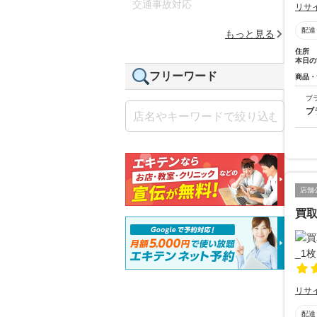
交通事故対応
リサ
配達
もっと見る
住所
本日の
フリーワード
商品・
ブ
ブ
店舗
買取
リサ
配達