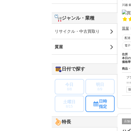
川越 
ジャンル・業種
質屋
リサイクル・中古買取り
配達
電子
質屋
住所
本日の
価格帯
日付で探す
商品・
ブ
↑
今日
明日
8/8
8/9
日時
土曜日
指定
8/15
特長
店舗
ハ