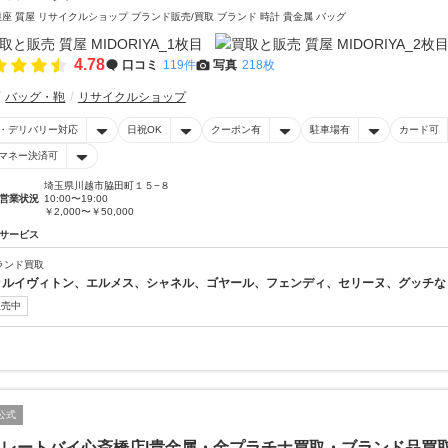
銀座 質屋 リサイクルショップ ブランド販売/買取 ブランド 時計 貴金属 バッグ
4.78
口コミ
119件
写真
218枚
バッグ・鞄
リサイクルショップ
・デリバリー対応
日祝OK
クーポン有
駐車場有
カード可
マネー決済可
埼玉県川越市脇田町１５−８
営業状況
10:00〜19:00
￥2,000〜￥50,000
サービス
ランド買取
↑↑ルイヴィトン、エルメス、シャネル、ゴヤール、フェンディ、セリーヌ、グッチなど
販売中
公式
イレートバイ心斎橋店|貴金属・金プラチナ買取・ブランド品買