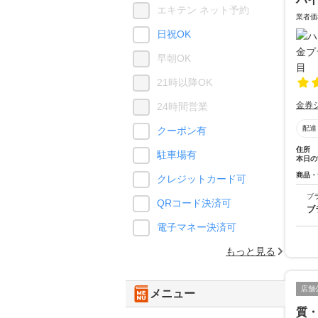
エキテン ネット予約
業者価
日祝OK
早朝OK
21時以降OK
金券
24時間営業
配達
クーポン有
住所
駐車場有
本日の
商品・
クレジットカード可
ブ
QRコード決済可
ブ
電子マネー決済可
もっと見る
店舗
メニュー
質