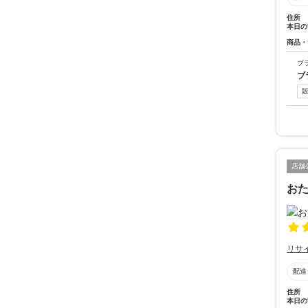
住所
本日の
商品・
ブ
ブ
店舗
お
リサ
配達
住所
本日の