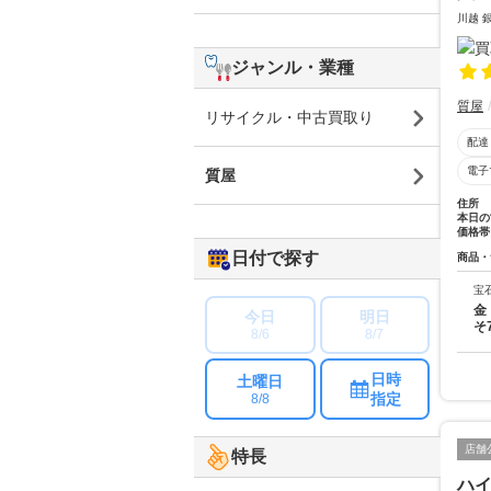
川越 
ジャンル・業種
質屋
リサイクル・中古買取り
配達
電子
質屋
住所
本日の
価格帯
日付で探す
商品・
宝
金
今日
明日
そ
8/6
8/7
日時
土曜日
指定
8/8
店舗
特長
ハ