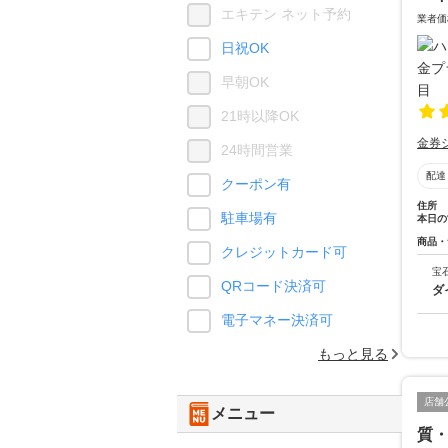
エキテン ネット予約
業者価
日祝OK
早朝OK
21時以降OK
金券
24時間営業
配達
クーポン有
住所
駐車場有
本日の
商品・
クレジットカード可
宝
QRコード決済可
ダ
電子マネー決済可
もっと見る
店舗
メニュー
質