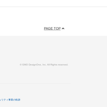
PAGE TOP
© GMO DesignOne, Inc. All Rights reserved.
ュリティ事業の軌跡