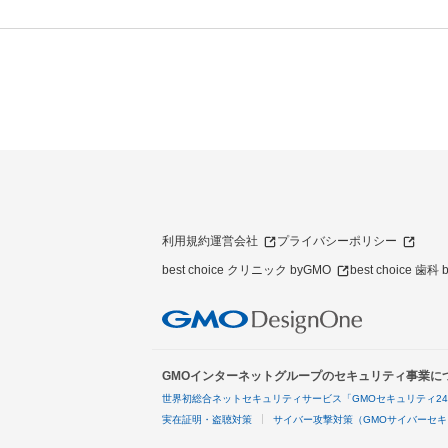
利用規約
運営会社
プライバシーポリシー
best choice クリニック byGMO
best choice 歯科
GMOインターネットグループのセキュリティ事業に
世界初総合ネットセキュリティサービス「GMOセキュリティ2
実在証明・盗聴対策
サイバー攻撃対策（GMOサイバーセキ