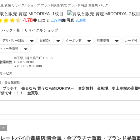
銀座 質屋 リサイクルショップ ブランド販売/買取 ブランド 時計 貴金属 バッグ
4.78
口コミ
119件
写真
218枚
バッグ・鞄
リサイクルショップ
・デリバリー対応
日祝OK
クーポン有
駐車場有
カード可
マネー決済可
埼玉県川越市脇田町１５−８
営業状況
10:00〜19:00
￥2,000〜￥50,000
サービス
石・貴金属買取
 プラチナ 売るなら 買うならMIDORIYAへ 査定無料 金相場、史上空前の高騰中
7倍です！！！ 金買取
公式
イレートバイ心斎橋店|貴金属・金プラチナ買取・ブランド品買