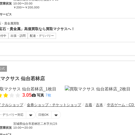
営業状況
10:00〜20:00
￥200〜￥200,000
サービス
石・貴金属買取
宝石・貴金属」高価買取なら買取マクサスへ！
受付中
出張・訪問
配達・デリバリー
公式
マクサス 仙台若林店
3.05
写真
7枚
イクルショップ
金券ショップ・チケットショップ
古着
古本
中古ゲーム・CD
・デリバリー対応
日祝OK
宮城県仙台市若林区二木字大口5
営業状況
10:00〜20:00
サービス