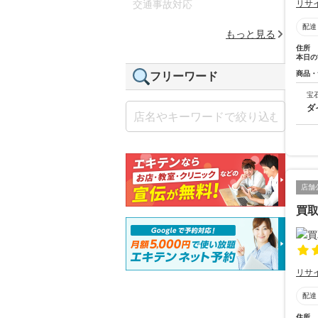
リサ
交通事故対応
配達
もっと見る
住所
本日の
商品・
フリーワード
宝
ダ
店舗
買取
リサ
配達
住所