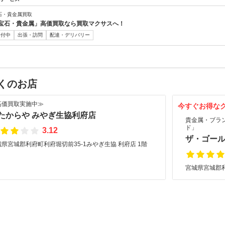
石・貴金属買取
宝石・貴金属」高価買取なら買取マクサスへ！
受付中
出張・訪問
配達・デリバリー
くのお店
高価買取実施中≫
今すぐお得な
たからや みやぎ生協利府店
貴金属・ブラ
ド」
3.12
ザ・ゴール
県宮城郡利府町利府堀切前35-1みやぎ生協 利府店 1階
宮城県宮城郡