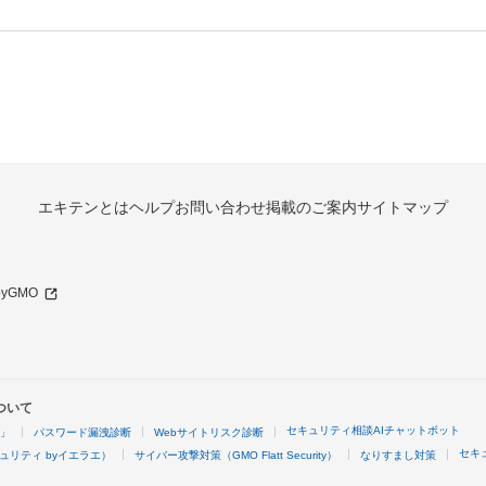
エキテンとは
ヘルプ
お問い合わせ
掲載のご案内
サイトマップ
 byGMO
ついて
セキュリティ相談AIチャットボット
4」
パスワード漏洩診断
Webサイトリスク診断
セキ
ュリティ byイエラエ）
サイバー攻撃対策（GMO Flatt Security）
なりすまし対策