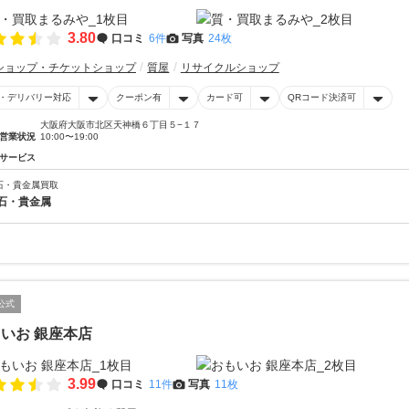
3.80
口コミ
6件
写真
24枚
ショップ・チケットショップ
質屋
リサイクルショップ
・デリバリー対応
クーポン有
カード可
QRコード決済可
大阪府大阪市北区天神橋６丁目５−１７
営業状況
10:00〜19:00
サービス
石・貴金属買取
石・貴金属
公式
いお 銀座本店
3.99
口コミ
11件
写真
11枚