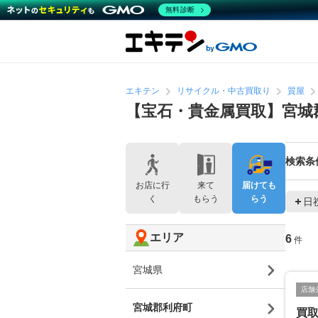
無料診断
エキテン
リサイクル・中古買取り
質屋
【宝石・貴金属買取】宮城
検索条
お店に行
来て
届けても
く
もらう
らう
日
エリア
6
件
宮城県
店舗
宮城郡利府町
買取