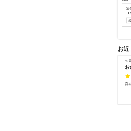
宝
「
お近
≪
お
宮城