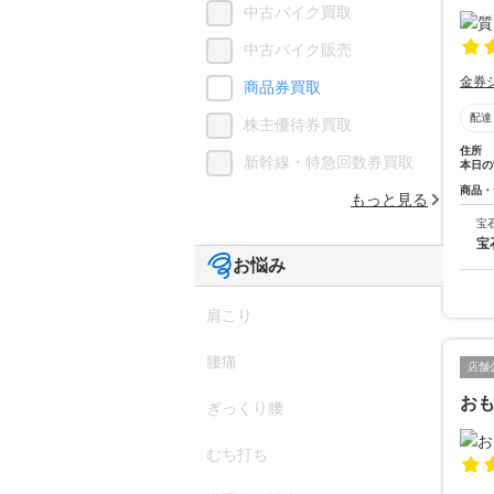
中古バイク買取
中古バイク販売
金券
商品券買取
配達
株主優待券買取
住所
新幹線・特急回数券買取
本日の
商品・
もっと見る
宝
宝
お悩み
肩こり
腰痛
店舗
おも
ぎっくり腰
むち打ち