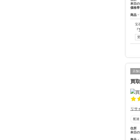
本日の
価格帯
商品・
宝
「
店舗
買取
リサ
配達
住所
本日の
商品・