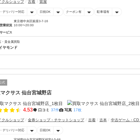
イクルショップ
古着
質屋
・デリバリー対応
日祝OK
クーポン有
駐車場有
東京都中央区銀座3-7-16
営業状況
10:00〜20:00
サービス
石・貴金属買取
イヤモンド
公式
マクサス 仙台宮城野店
4.53
口コミ
37件
写真
17枚
イクルショップ
金券ショップ・チケットショップ
古着
古本
中古ゲーム・CD
・デリバリー対応
日祝OK
宮城県仙台市宮城野区福室4-5-68