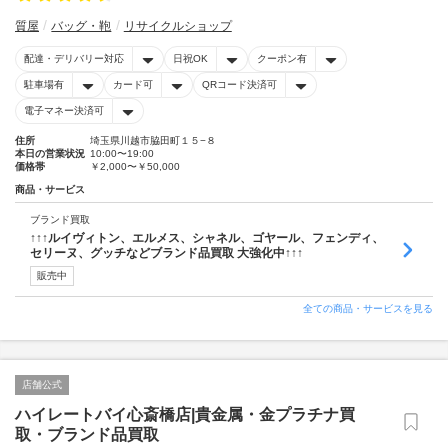
質屋
バッグ・鞄
リサイクルショップ
配達・デリバリー対応
日祝OK
クーポン有
駐車場有
カード可
QRコード決済可
電子マネー決済可
住所
埼玉県川越市脇田町１５−８
本日の営業状況
10:00〜19:00
価格帯
￥2,000〜￥50,000
商品・サービス
ブランド買取
↑↑↑ルイヴィトン、エルメス、シャネル、ゴヤール、フェンディ、
セリーヌ、グッチなどブランド品買取 大強化中↑↑↑
販売中
全ての商品・サービスを見る
店舗公式
ハイレートバイ心斎橋店|貴金属・金プラチナ買
取・ブランド品買取