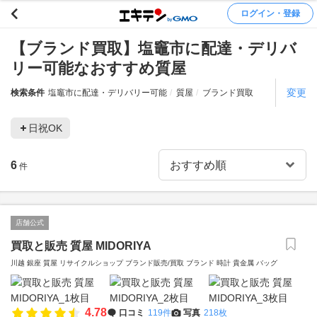
ログイン・登録
【ブランド買取】塩竈市に配達・デリバ
リー可能なおすすめ質屋
変更
検索条件
塩竈市に配達・デリバリー可能
質屋
ブランド買取
日祝OK
6
件
店舗公式
買取と販売 質屋 MIDORIYA
川越 銀座 質屋 リサイクルショップ ブランド販売/買取 ブランド 時計 貴金属 バッグ
4.78
口コミ
119件
写真
218枚