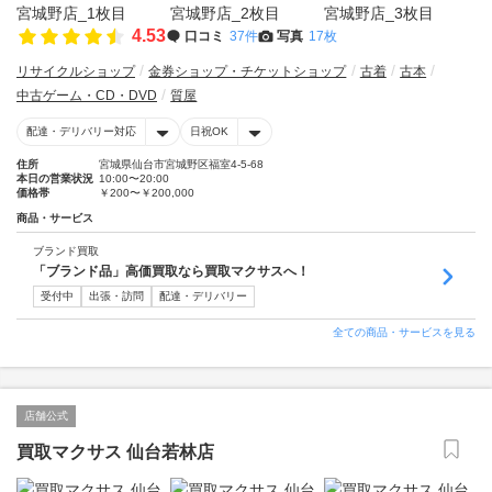
4.53
口コミ
37件
写真
17枚
リサイクルショップ
金券ショップ・チケットショップ
古着
古本
中古ゲーム・CD・DVD
質屋
配達・デリバリー対応
日祝OK
住所
宮城県仙台市宮城野区福室4-5-68
本日の営業状況
10:00〜20:00
価格帯
￥200〜￥200,000
商品・サービス
ブランド買取
「ブランド品」高価買取なら買取マクサスへ！
受付中
出張・訪問
配達・デリバリー
全ての商品・サービスを見る
店舗公式
買取マクサス 仙台若林店