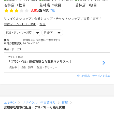
3.05
写真
7枚
リサイクルショップ
金券ショップ・チケットショップ
古着
古本
中古ゲーム・CD・DVD
質屋
配達・デリバリー対応
日祝OK
住所
宮城県仙台市若林区二木字大口5
本日の営業状況
10:00〜20:00
商品・サービス
ブランド買取
「ブランド品」高価買取なら買取マクサスへ！
受付中
出張・訪問
配達・デリバリー
全ての商品・サービスを見る
エキテン
リサイクル・中古買取り
質屋
宮城県塩竈市に配達・デリバリー可能な質屋