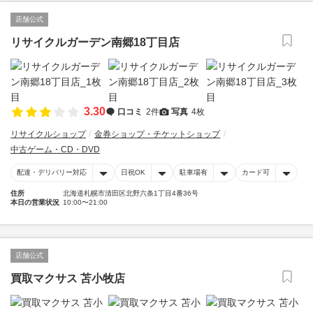
店舗公式
リサイクルガーデン南郷18丁目店
3.30
口コミ
2件
写真
4枚
リサイクルショップ
金券ショップ・チケットショップ
中古ゲーム・CD・DVD
配達・デリバリー対応
日祝OK
駐車場有
カード可
住所
北海道札幌市清田区北野六条1丁目4番36号
本日の営業状況
10:00〜21:00
店舗公式
買取マクサス 苫小牧店