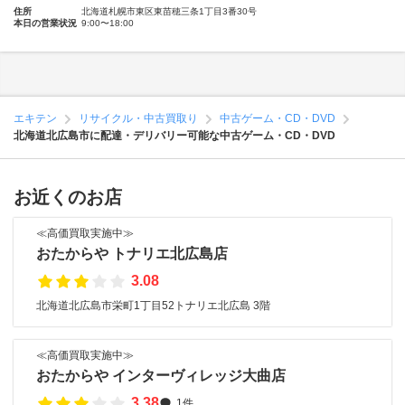
住所
北海道札幌市東区東苗穂三条1丁目3番30号
本日の営業状況
9:00〜18:00
エキテン
リサイクル・中古買取り
中古ゲーム・CD・DVD
北海道北広島市に配達・デリバリー可能な中古ゲーム・CD・DVD
お近くのお店
≪高価買取実施中≫
おたからや トナリエ北広島店
3.08
北海道北広島市栄町1丁目52トナリエ北広島 3階
≪高価買取実施中≫
おたからや インターヴィレッジ大曲店
3.38
1件