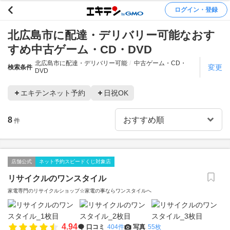
ログイン・登録
北広島市に配達・デリバリー可能なおす
すめ中古ゲーム・CD・DVD
北広島市に配達・デリバリー可能
中古ゲーム・CD・
変更
検索条件
DVD
エキテンネット予約
日祝OK
8
件
店舗公式
ネット予約スピードくじ対象店
リサイクルのワンスタイル
家電専門のリサイクルショップ☆家電の事ならワンスタイルへ
4.94
口コミ
404件
写真
55枚