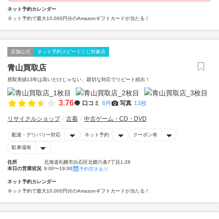
ネット予約カレンダー
ネット予約で最大10,000円分のAmazonギフトカードが当たる！
店舗公式
ネット予約スピードくじ対象店
青山買取店
買取実績13年は高いだけじゃない、親切な対応でリピート続出！
3.76
口コミ
6件
写真
13枚
リサイクルショップ
古着
中古ゲーム・CD・DVD
配達・デリバリー対応
ネット予約
クーポン有
駐車場有
住所
北海道札幌市白石区北郷六条7丁目1-28
本日の営業状況
9:00〜19:00
予約空きあり
ネット予約カレンダー
ネット予約で最大10,000円分のAmazonギフトカードが当たる！