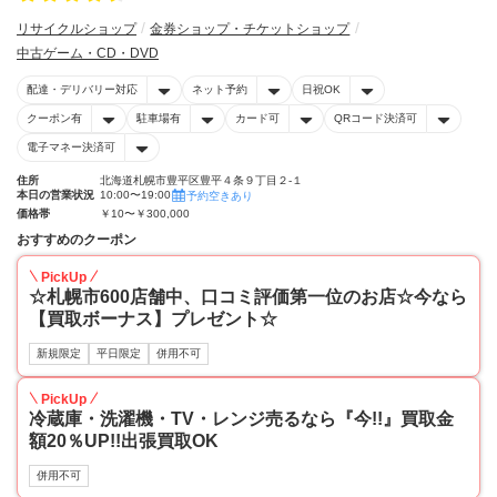
リサイクルショップ
金券ショップ・チケットショップ
中古ゲーム・CD・DVD
配達・デリバリー対応
ネット予約
日祝OK
クーポン有
駐車場有
カード可
QRコード決済可
電子マネー決済可
住所
北海道札幌市豊平区豊平４条９丁目２-１
本日の営業状況
10:00〜19:00
予約空きあり
価格帯
￥10〜￥300,000
おすすめのクーポン
PickUp
☆札幌市600店舗中、口コミ評価第一位のお店☆今なら
【買取ボーナス】プレゼント☆
新規限定
平日限定
併用不可
PickUp
冷蔵庫・洗濯機・TV・レンジ売るなら『今!!』買取金
額20％UP!!出張買取OK
併用不可