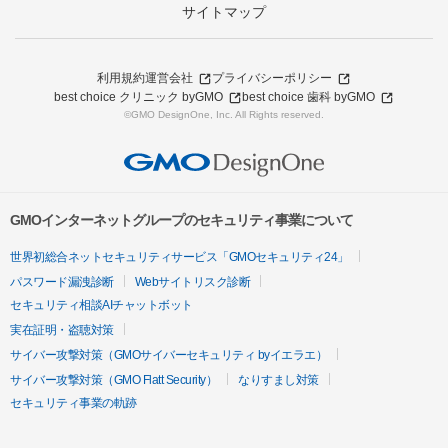
サイトマップ
利用規約
運営会社
プライバシーポリシー
best choice クリニック byGMO
best choice 歯科 byGMO
©GMO DesignOne, Inc. All Rights reserved.
GMOインターネットグループのセキュリティ事業について
世界初総合ネットセキュリティサービス「GMOセキュリティ24」
パスワード漏洩診断
Webサイトリスク診断
セキュリティ相談AIチャットボット
実在証明・盗聴対策
サイバー攻撃対策（GMOサイバーセキュリティ byイエラエ）
サイバー攻撃対策（GMO Flatt Security）
なりすまし対策
セキュリティ事業の軌跡