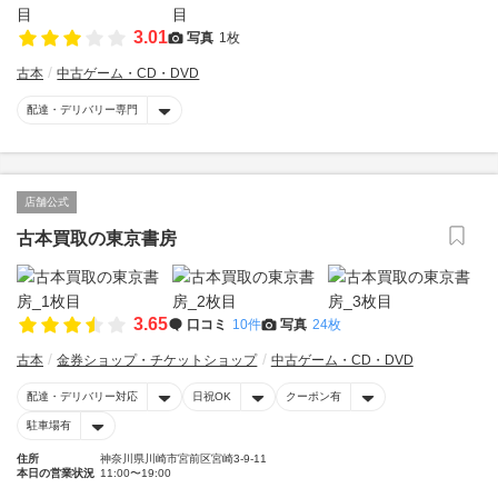
3.01
写真
1枚
古本
中古ゲーム・CD・DVD
配達・デリバリー専門
店舗公式
古本買取の東京書房
3.65
口コミ
10件
写真
24枚
古本
金券ショップ・チケットショップ
中古ゲーム・CD・DVD
配達・デリバリー対応
日祝OK
クーポン有
駐車場有
住所
神奈川県川崎市宮前区宮崎3-9-11
本日の営業状況
11:00〜19:00