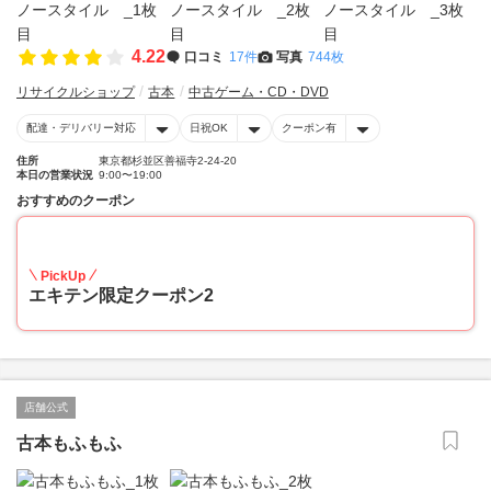
4.22
口コミ
17件
写真
744枚
リサイクルショップ
古本
中古ゲーム・CD・DVD
配達・デリバリー対応
日祝OK
クーポン有
住所
東京都杉並区善福寺2-24-20
本日の営業状況
9:00〜19:00
おすすめのクーポン
10
PickUp
エキテン限定クーポン2
店舗公式
古本もふもふ