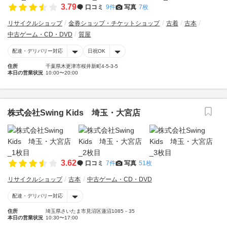
3.79
口コミ
9件
写真
7枚
リサイクルショップ
金券ショップ・チケットショップ
古着
古本
中古ゲーム・CD・DVD
質屋
配達・デリバリー対応
日祝OK
住所
千葉県木更津市桜井新町4-5-3-5
本日の営業状況
10:00〜20:00
株式会社Swing Kids 埼玉・大宮店
3.62
口コミ
7件
写真
51枚
リサイクルショップ
古本
中古ゲーム・CD・DVD
配達・デリバリー対応
住所
埼玉県さいたま市見沼区蓮沼1085－35
本日の営業状況
10:30〜17:00