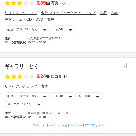
3.05
写真
7枚
リサイクルショップ
金券ショップ・チケットショップ
古着
古本
中古ゲーム・CD・DVD
質屋
配達・デリバリー対応
日祝OK
住所
千葉県船橋市二宮1-62-14
本日の営業状況
10:00〜20:00
ギャラリーとく
3.34
口コミ
1件
リサイクルショップ
古本
配達・デリバリー対応
日祝OK
カード可
電子マネー決済可
住所
東京都墨田区亀沢１丁目５−10
本日の営業状況
12:00〜18:00
ギャラリーとくのオーナー様ですか？