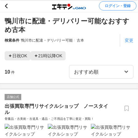
ログイン・登録
鴨川市に配達・デリバリー可能なおすす
め古本
変更
検索条件
鴨川市に配達・デリバリー可能
古本
日祝OK
21時以降OK
10
件
店舗公式
出張買取専門リサイクルショップ ノースタイ
ル
骨董品・古美術・古道具・遺品・ご不用品を丁寧に査定・買取！