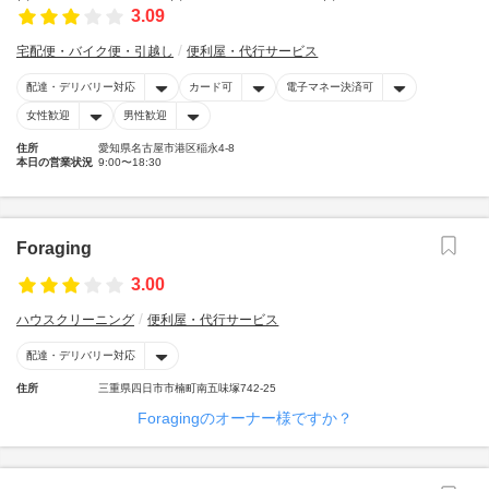
3.09
宅配便・バイク便・引越し
便利屋・代行サービス
配達・デリバリー対応
カード可
電子マネー決済可
女性歓迎
男性歓迎
住所
愛知県名古屋市港区稲永4-8
本日の営業状況
9:00〜18:30
Foraging
3.00
ハウスクリーニング
便利屋・代行サービス
配達・デリバリー対応
住所
三重県四日市市楠町南五味塚742-25
Foragingのオーナー様ですか？