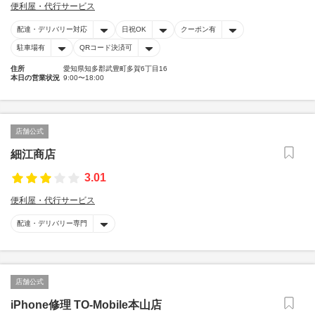
便利屋・代行サービス
配達・デリバリー対応
日祝OK
クーポン有
駐車場有
QRコード決済可
住所
愛知県知多郡武豊町多賀6丁目16
本日の営業状況
9:00〜18:00
店舗公式
細江商店
3.01
便利屋・代行サービス
配達・デリバリー専門
店舗公式
iPhone修理 TO-Mobile本山店