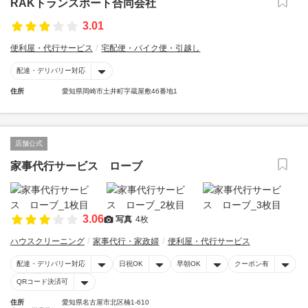
RAKトランスポート合同会社
3.01
便利屋・代行サービス
宅配便・バイク便・引越し
配達・デリバリー対応
住所
愛知県岡崎市土井町字蔵屋敷46番地1
店舗公式
家事代行サービス ローブ
3.06
写真
4枚
ハウスクリーニング
家事代行・家政婦
便利屋・代行サービス
配達・デリバリー対応
日祝OK
早朝OK
クーポン有
QRコード決済可
住所
愛知県名古屋市北区楠1-610