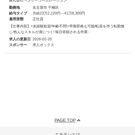
株式会社ベンリーコーポレーション
勤務地
名古屋市 千種区
給与タイプ
月給23万2,220円～41万8,300円
雇用形態
正社員
【仕事内容】<未経験歓迎!年齢不問!>早期昇格も可能/転居を伴う転勤無
し/色んなスキルが身につく! 毎日依頼される作業…
求人の更新日
2026-02-20
スポンサー
求人ボックス
PAGE TOP
エキテンとは