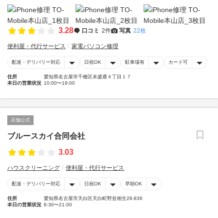
3.28
口コミ
2件
写真
22枚
便利屋・代行サービス
家電パソコン修理
配達・デリバリー対応
日祝OK
駐車場有
カード可
住所
愛知県名古屋市千種区末盛通４丁目１７
本日の営業状況
10:00〜19:00
店舗公式
ブルースカイ合同会社
3.03
ハウスクリーニング
便利屋・代行サービス
配達・デリバリー対応
日祝OK
早朝OK
住所
愛知県名古屋市天白区天白町野並相生28-836
本日の営業状況
8:30〜21:00