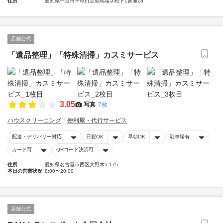
住所
愛知県一宮市千秋町加納馬場字松下1番地18
店舗公式
「遺品整理」「特殊清掃」カスミサービス
3.05
写真
7枚
ハウスクリーニング
便利屋・代行サービス
配達・デリバリー対応
日祝OK
早朝OK
駐車場有
カード可
QRコード決済可
住所
愛知県名古屋市西区大野木5-175
本日の営業状況
8:00〜20:00
店舗公式