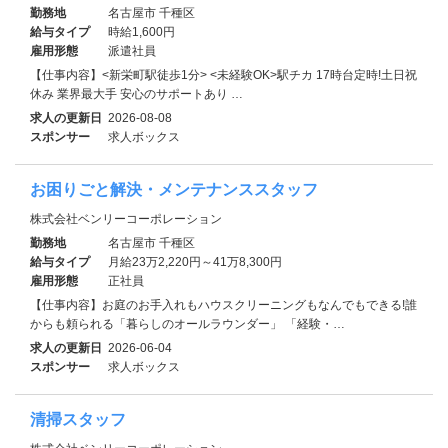
勤務地
名古屋市 千種区
給与タイプ
時給1,600円
雇用形態
派遣社員
【仕事内容】<新栄町駅徒歩1分> <未経験OK>駅チカ 17時台定時!土日祝
休み 業界最大手 安心のサポートあり …
求人の更新日
2026-08-08
スポンサー
求人ボックス
お困りごと解決・メンテナンススタッフ
株式会社ベンリーコーポレーション
勤務地
名古屋市 千種区
給与タイプ
月給23万2,220円～41万8,300円
雇用形態
正社員
【仕事内容】お庭のお手入れもハウスクリーニングもなんでもできる!誰
からも頼られる「暮らしのオールラウンダー」 「経験・…
求人の更新日
2026-06-04
スポンサー
求人ボックス
清掃スタッフ