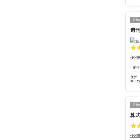
店舗
週
便利
配達
住所
本日の
店舗
株
便利