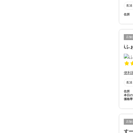
配達
住所
店舗
iふ
便利
配達
住所
本日の
価格帯
店舗
す