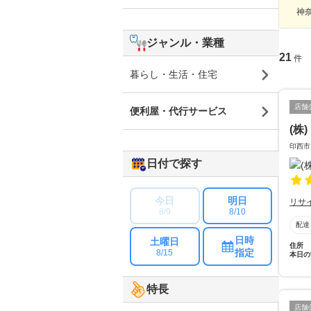
神奈
ジャンル・業種
21
件
暮らし・生活・住宅
店舗
便利屋・代行サービス
(株
印西市
日付で探す
今日
明日
リサ
8/9
8/10
配達
日時
土曜日
住所
指定
8/15
本日の
特長
店舗