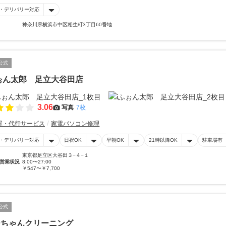
・デリバリー対応
神奈川県横浜市中区相生町3丁目60番地
公式
ぉん太郎 足立大谷田店
3.06
写真
7枚
屋・代行サービス
家電パソコン修理
・デリバリー対応
日祝OK
早朝OK
21時以降OK
駐車場有
東京都足立区大谷田３−４−１
営業状況
8:00〜27:00
￥547〜￥7,700
公式
ーちゃんクリーニング