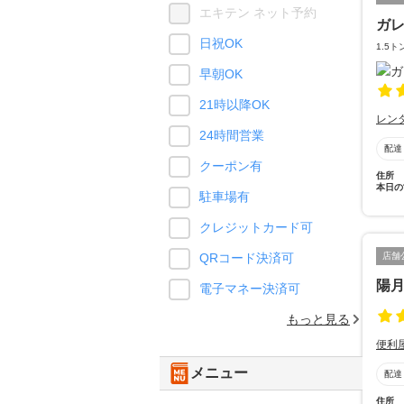
エキテン ネット予約
ガ
日祝OK
1.5
早朝OK
21時以降OK
レン
24時間営業
配達
クーポン有
住所
本日の
駐車場有
クレジットカード可
店舗
QRコード決済可
陽
電子マネー決済可
もっと見る
便利
メニュー
配達
住所