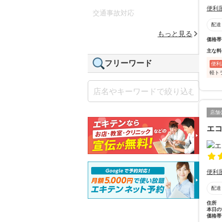
便利
交通事故対応
配達
もっと見る
価格帯
主な料
フリーワード
便利
軽ト
店舗
エ
便利
配達
住所
本日の
価格帯