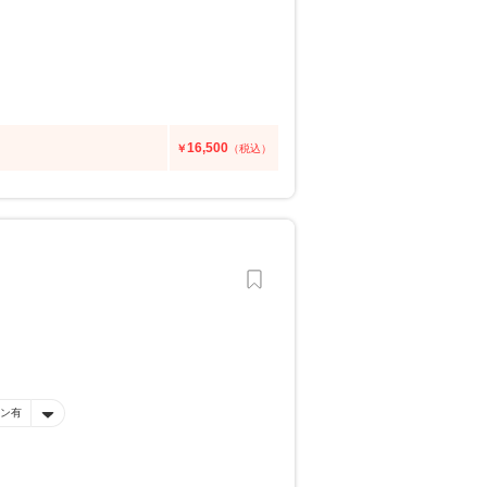
16,500
￥
（税込）
ン有