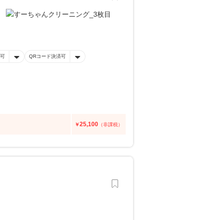
可
QRコード決済可
25,100
￥
（非課税）