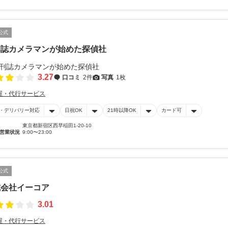
公式
刊誌カメラマンが始めた探偵社
3.27
口コミ
2件
写真
1枚
屋・代行サービス
・デリバリー対応
日祝OK
21時以降OK
カード可
東京都新宿区西早稲田1-20-10
営業状況
9:00〜23:00
公式
式会社イーコア
3.01
屋・代行サービス