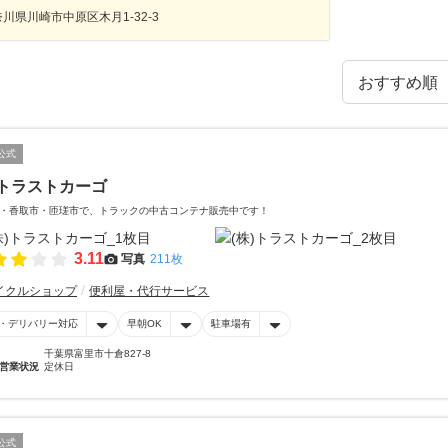
川県川崎市中原区木月1-32-3
公式
)トラストカーゴ
・香取市・匝瑳市で、トラックの中古コンテナ販売中です！
3.11
写真
211枚
イクルショップ
便利屋・代行サービス
・デリバリー対応
早朝OK
駐車場有
千葉県富里市十倉827-8
営業状況
定休日
公式