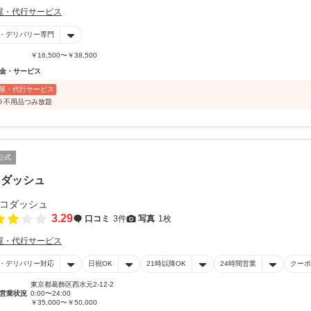
屋・代行サービス
・デリバリー専門
￥16,500〜￥38,500
金・サービス
屋・代行サービス
ラ不用品つみ放題
公式
コダッシュ
3.29
口コミ
3件
写真
1枚
屋・代行サービス
・デリバリー対応
日祝OK
21時以降OK
24時間営業
クーポ
東京都葛飾区西水元2-12-2
営業状況
0:00〜24:00
￥35,000〜￥50,000