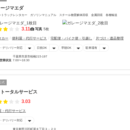
レージマエダ
トントラックレンタカー ガソリンマニュアル スチール物置解体回収 金属回収 各種輸送
3.11
写真
5枚
タカー
便利屋・代行サービス
宅配便・バイク便・引越し
片づけ・遺品整理
・デリバリー対応
日祝OK
早朝OK
駐車場有
千葉県市原市栢橋215-197
営業状況
7:00〜18:30
公式
月トータルサービス
3.03
屋・代行サービス
・デリバリー対応
東京都荒川区町屋８丁目３－２０