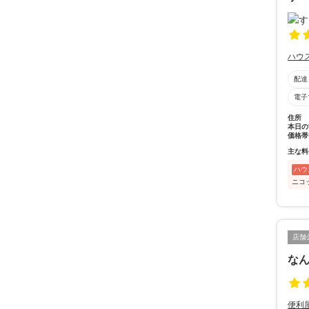
ハウ
配達
電子
住所
本日の
価格帯
主な料
ハウ
ニコ
店舗
な
便利