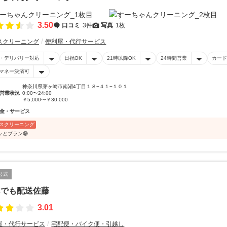
3.50
口コミ
3件
写真
1枚
スクリーニング
便利屋・代行サービス
・デリバリー対応
日祝OK
21時以降OK
24時間営業
カード
マネー決済可
神奈川県茅ヶ崎市南湖4丁目１８−４１−１０１
営業状況
0:00〜24:00
￥5,000〜￥30,000
金・サービス
スクリーニング
ッとプラン😁
公式
んでも配送佐藤
3.01
屋・代行サービス
宅配便・バイク便・引越し