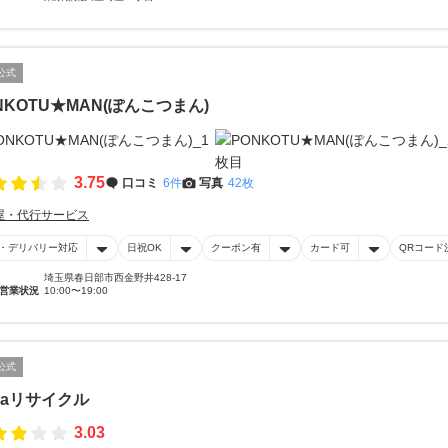
公式
NKOTU★MAN(ぽんこつまん)
3.75
口コミ
6件
写真
42枚
屋・代行サービス
・デリバリー対応
日祝OK
クーポン有
カード可
QRコード
埼玉県春日部市西金野井428-17
営業状況
10:00〜19:00
公式
gaリサイクル
3.03