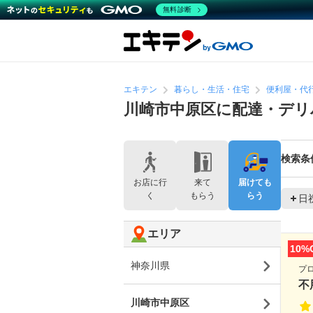
無料診断
エキテン
暮らし・生活・住宅
便利屋・代
川崎市中原区に配達・デリ
検索条
お店に行
来て
届けても
く
もらう
らう
日
エリア
10%
神奈川県
プ
不
川崎市中原区