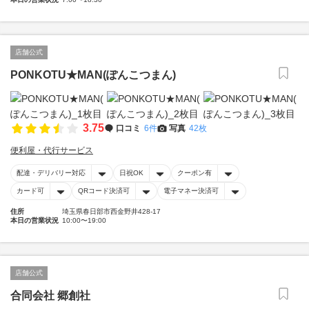
店舗公式
PONKOTU★MAN(ぽんこつまん)
3.75
口コミ
6件
写真
42枚
便利屋・代行サービス
配達・デリバリー対応
日祝OK
クーポン有
カード可
QRコード決済可
電子マネー決済可
住所
埼玉県春日部市西金野井428-17
本日の営業状況
10:00〜19:00
店舗公式
合同会社 郷創社