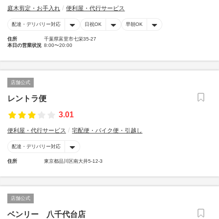
庭木剪定・お手入れ
便利屋・代行サービス
配達・デリバリー対応
日祝OK
早朝OK
住所
千葉県富里市七栄35-27
本日の営業状況
8:00〜20:00
店舗公式
レントラ便
3.01
便利屋・代行サービス
宅配便・バイク便・引越し
配達・デリバリー対応
住所
東京都品川区南大井5-12-3
店舗公式
ベンリー 八千代台店