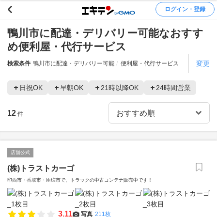
ログイン・登録
鴨川市に配達・デリバリー可能なおすす
め便利屋・代行サービス
変更
検索条件
鴨川市に配達・デリバリー可能
便利屋・代行サービス
日祝OK
早朝OK
21時以降OK
24時間営業
12
件
店舗公式
(株)トラストカーゴ
印西市・香取市・匝瑳市で、トラックの中古コンテナ販売中です！
3.11
写真
211枚