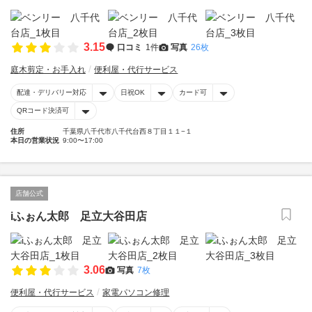
3.15
口コミ
1件
写真
26枚
庭木剪定・お手入れ
便利屋・代行サービス
配達・デリバリー対応
日祝OK
カード可
QRコード決済可
住所
千葉県八千代市八千代台西８丁目１１−１
本日の営業状況
9:00〜17:00
店舗公式
iふぉん太郎 足立大谷田店
3.06
写真
7枚
便利屋・代行サービス
家電パソコン修理