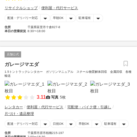
リサイクルショップ
便利屋・代行サービス
配達・デリバリー対応
早朝OK
駐車場有
住所
千葉県富里市十倉827-8
本日の営業状況
8:30〜18:00
店舗公式
ガレージマエダ
1.5トントラックレンタカー ガソリンマニュアル スチール物置解体回収 金属回収 各種
輸送
3.11
写真
5枚
レンタカー
便利屋・代行サービス
宅配便・バイク便・引越し
片づけ・遺品整理
配達・デリバリー対応
日祝OK
早朝OK
駐車場有
住所
千葉県市原市栢橋215-197
本日の営業状況
7:00〜18:30