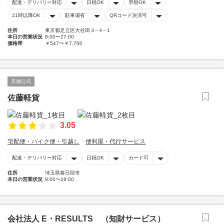
配達・デリバリー対応
日祝OK
早朝OK
21時以降OK
駐車場有
QRコード決済可
住所
東京都足立区大谷田３−４−１
本日の営業状況
8:00〜27:00
価格帯
￥547〜￥7,700
店舗公式
佐藤軽貨
3.05
宅配便・バイク便・引越し
便利屋・代行サービス
配達・デリバリー対応
日祝OK
カード可
住所
埼玉県春日部市
本日の営業状況
9:00〜19:00
会社法人 E・RESULTS （知財サービス）