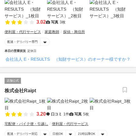
3.02
写真
3枚
便利屋・代行サービス
家庭教師
探偵・興信所
配達・デリバリー専門
本日の営業状況
定休日
会社法人 E・RESULTS （知財サービス）のオーナー様ですか？
店舗公式
株式会社Raipt
3.20
口コミ
1件
写真
5枚
宅配便・バイク便・引越し
便利屋・代行サービス
配達・デリバリー対応
日祝OK
21時以降OK