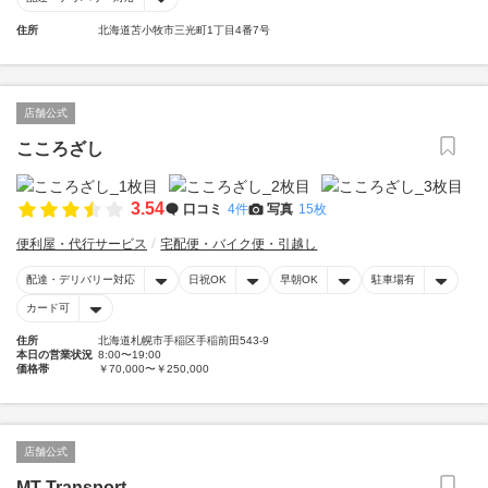
住所
北海道苫小牧市三光町1丁目4番7号
店舗公式
こころざし
3.54
口コミ
4件
写真
15枚
便利屋・代行サービス
宅配便・バイク便・引越し
配達・デリバリー対応
日祝OK
早朝OK
駐車場有
カード可
住所
北海道札幌市手稲区手稲前田543-9
本日の営業状況
8:00〜19:00
価格帯
￥70,000〜￥250,000
店舗公式
MT Transport