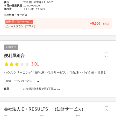
住所
茨城県日立市弁天町1-3-7
本日の営業状況
10:00〜20:00
価格帯
￥1,100〜￥5,500
主な料金・サービス
便利屋・代行サービス
5,500
￥
（税込）
ビジネスプラン（プラス）
店舗公式
便利屋組合
3.01
ハウスクリーニング
便利屋・代行サービス
宅配便・バイク便・引越し
配達・デリバリー対応
住所
北海道釧路市桜ケ岡3丁目10-10
会社法人 E・RESULTS （知財サービス）