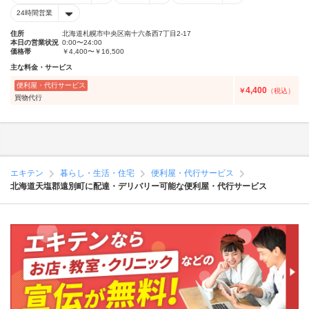
24時間営業
住所
北海道札幌市中央区南十六条西7丁目2-17
本日の営業状況
0:00〜24:00
価格帯
￥4,400〜￥16,500
主な料金・サービス
便利屋・代行サービス
4,400
￥
（税込）
買物代行
エキテン
暮らし・生活・住宅
便利屋・代行サービス
北海道天塩郡遠別町に配達・デリバリー可能な便利屋・代行サービス