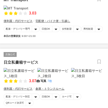
3.03
便利屋・代行サービス
宅配便・バイク便・引越し
配達・デリバリー専門
日祝OK
女性歓迎
男性歓迎
本日の営業状況
9:00〜21:00
店舗公式
日立私書箱サービス
3.07
写真
7枚
便利屋・代行サービス
倉庫・トランクルーム
配達・デリバリー対応
日祝OK
カード可
QRコード決済可