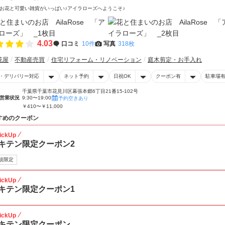
お花と可愛い雑貨がいっぱい♪アイラローズへようこそ♪
4.03
口コミ
10件
写真
318枚
花屋
不動産売買
住宅リフォーム・リノベーション
庭木剪定・お手入れ
・デリバリー対応
ネット予約
日祝OK
クーポン有
駐車場
千葉県千葉市花見川区幕張本郷6丁目21番15-102号
営業状況
9:30〜19:00
予約空きあり
￥410〜￥11,000
すめのクーポン
ickUp
キテン限定クーポン2
規限定
ickUp
キテン限定クーポン1
ickUp
キテン限定クーポン