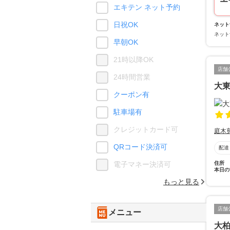
エキテン ネット予約
日祝OK
ネット
ネット
早朝OK
21時以降OK
店舗
24時間営業
大
クーポン有
駐車場有
クレジットカード可
庭木
QRコード決済可
配達
住所
電子マネー決済可
本日の
もっと見る
店舗
メニュー
大柏