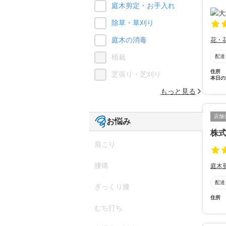
庭木剪定・お手入れ
除草・草刈り
庭木の消毒
花・
植栽
配達
住所
芝張り・芝刈り
本日の
もっと見る
店舗
お悩み
株
肩こり
腰痛
庭木
配達
ぎっくり腰
住所
むち打ち