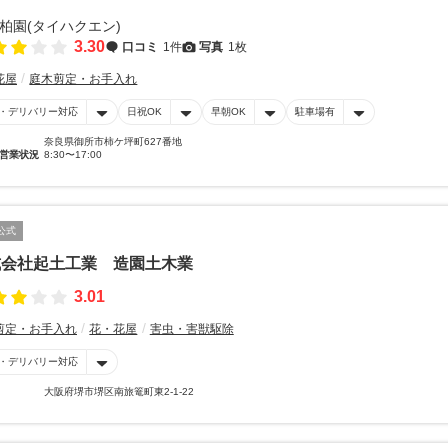
3.30
口コミ
1件
写真
1枚
花屋
庭木剪定・お手入れ
・デリバリー対応
日祝OK
早朝OK
駐車場有
奈良県御所市柿ケ坪町627番地
営業状況
8:30〜17:00
公式
式会社起土工業 造園土木業
3.01
剪定・お手入れ
花・花屋
害虫・害獣駆除
・デリバリー対応
大阪府堺市堺区南旅篭町東2-1-22