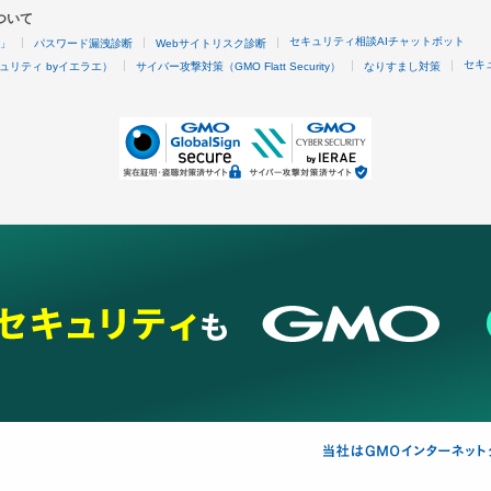
ついて
セキュリティ相談AIチャットボット
4」
パスワード漏洩診断
Webサイトリスク診断
セキ
ュリティ byイエラエ）
サイバー攻撃対策（GMO Flatt Security）
なりすまし対策