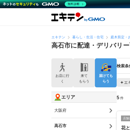
無料診断
エキテン
暮らし・生活・住宅
庭木剪定・
高石市に配達・デリバリー
検索条
お店に行
来て
届けても
く
もらう
らう
エ
エリア
5
件
大阪府
店舗
高石市
花と