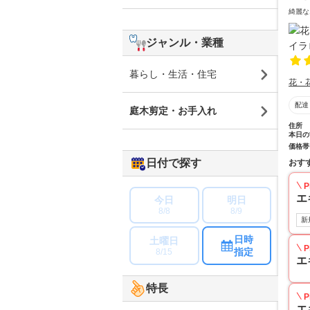
綺麗な
ジャンル・業種
暮らし・生活・住宅
花・
配達
庭木剪定・お手入れ
住所
本日の
価格帯
日付で探す
おす
P
エ
今日
明日
8/8
8/9
新
日時
土曜日
P
指定
8/15
エ
特長
P
エ