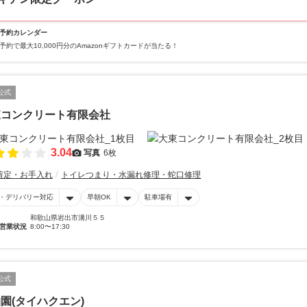
予約カレンダー
予約で最大10,000円分のAmazonギフトカードが当たる！
公式
東コンクリート有限会社
3.04
写真
6枚
剪定・お手入れ
トイレつまり・水漏れ修理・蛇口修理
・デリバリー対応
早朝OK
駐車場有
和歌山県岩出市溝川５５
営業状況
8:00〜17:30
公式
園(タイハクエン)