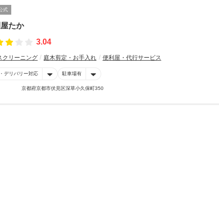
公式
利屋たか
3.04
スクリーニング
庭木剪定・お手入れ
便利屋・代行サービス
・デリバリー対応
駐車場有
京都府京都市伏見区深草小久保町350