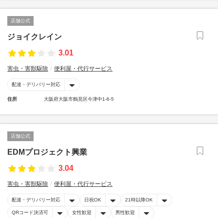
店舗公式
ジョイクレイン
3.01
害虫・害獣駆除
便利屋・代行サービス
配達・デリバリー対応
住所
大阪府大阪市鶴見区今津中1-6-5
店舗公式
EDMプロジェクト興業
3.04
害虫・害獣駆除
便利屋・代行サービス
配達・デリバリー対応
日祝OK
21時以降OK
QRコード決済可
女性歓迎
男性歓迎