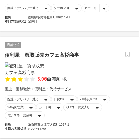
配達・デリバリー対応
クーポン有
カード可
住所
徳島県板野郡北島町中村11-11
本日の営業状況
定休日
店舗公式
便利屋 買取販売カフェ高杉商事
3.06
写真
1枚
害虫・害獣駆除
便利屋・代行サービス
配達・デリバリー対応
日祝OK
21時以降OK
24時間営業
カード可
QRコード決済可
電子マネー決済可
住所
滋賀県東近江市大森町1077-1
本日の営業状況
0:00〜24:00