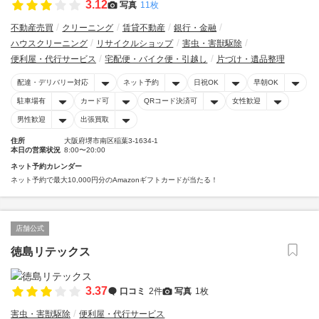
3.12
写真
11枚
不動産売買
クリーニング
賃貸不動産
銀行・金融
ハウスクリーニング
リサイクルショップ
害虫・害獣駆除
便利屋・代行サービス
宅配便・バイク便・引越し
片づけ・遺品整理
配達・デリバリー対応
ネット予約
日祝OK
早朝OK
駐車場有
カード可
QRコード決済可
女性歓迎
男性歓迎
出張買取
住所
大阪府堺市南区稲葉3-1634-1
本日の営業状況
8:00〜20:00
ネット予約カレンダー
ネット予約で最大10,000円分のAmazonギフトカードが当たる！
店舗公式
徳島リテックス
3.37
口コミ
2件
写真
1枚
害虫・害獣駆除
便利屋・代行サービス