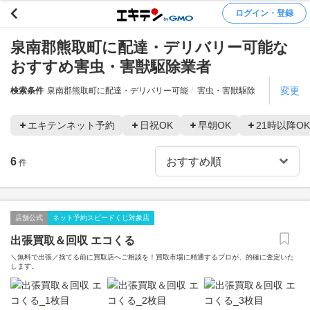
ログイン・登録
泉南郡熊取町に配達・デリバリー可能な
おすすめ害虫・害獣駆除業者
変更
検索条件
泉南郡熊取町に配達・デリバリー可能
害虫・害獣駆除
エキテンネット予約
日祝OK
早朝OK
21時以降OK
6
件
店舗公式
ネット予約スピードくじ対象店
出張買取＆回収 エコくる
＼無料で出張／捨てる前に買取店へご相談を！買取市場に精通するプロが、的確に査定いた
します。