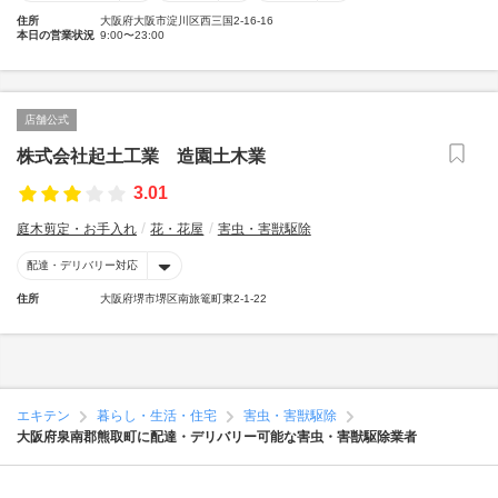
住所
大阪府大阪市淀川区西三国2-16-16
本日の営業状況
9:00〜23:00
店舗公式
株式会社起土工業 造園土木業
3.01
庭木剪定・お手入れ
花・花屋
害虫・害獣駆除
配達・デリバリー対応
住所
大阪府堺市堺区南旅篭町東2-1-22
エキテン
暮らし・生活・住宅
害虫・害獣駆除
大阪府泉南郡熊取町に配達・デリバリー可能な害虫・害獣駆除業者