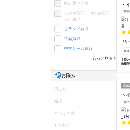
時計電池交換
ト
【専門
スマホ修理・iPhone修理・
携帯修理
ブランド買取
古着買取
リサ
中古ゲーム買取
配達
もっと見る
本日の
価格帯
お悩み
店舗
肩こり
ト
腰痛
【専門
ぎっくり腰
むち打ち