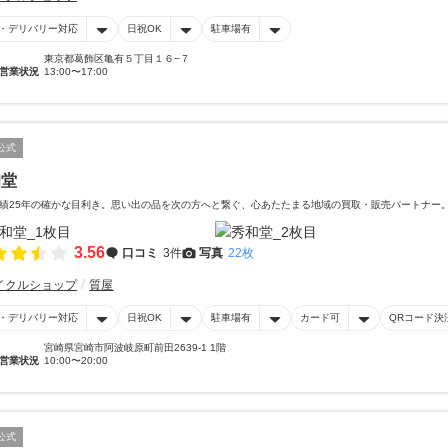
・デリバリー対応
日祝OK
駐車場有
東京都葛飾区亀有５丁目１６−７
営業状況
13:00〜17:00
公式
和堂
績25年の確かな目利き。思い出の品を次の方へと繋ぐ、心あたたまる地域の買取・販売パートナー
3.56
口コミ
3件
写真
22枚
イクルショップ
質屋
・デリバリー対応
日祝OK
駐車場有
カード可
QRコード決
宮崎県宮崎市阿波岐原町前田2639-1 1階
営業状況
10:00〜20:00
公式