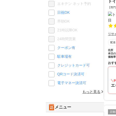
ト
エキテン ネット予約
【専門
日祝OK
早朝OK
21時以降OK
リサ
24時間営業
配達
クーポン有
住所
本日の
駐車場有
価格帯
おす
クレジットカード可
QRコード決済可
P
電子マネー決済可
エ
もっと見る
メニュー
店舗