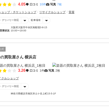
4.05
口コミ
10件
写真
7枚
ショップ・チケットショップ
リサイクルショップ
質屋
・デリバリー対応
駐車場有
大阪府大阪市中央区南船場3-8-15
営業状況
10:00〜19:00
公式
の買取屋さん 横浜店
3.26
口コミ
1件
写真
2枚
イクルショップ
・デリバリー対応
神奈川県横浜市南区井土ケ谷上町15-5-1F