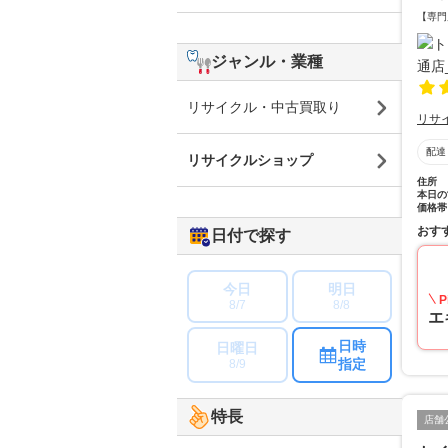
【専門
ジャンル・業種
リサイクル・中古買取り
リサ
配達
リサイクルショップ
住所
本日の
価格帯
おす
日付で探す
今日
明日
P
8/7
8/8
エ
日時
日曜日
指定
8/9
特長
店舗