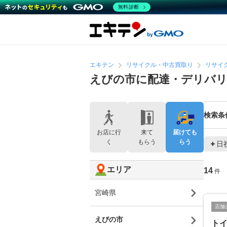
無料診断
エキテン
リサイクル・中古買取り
リサイ
えびの市に配達・デリバ
検索条
お店に行
来て
届けても
く
もらう
らう
日
エリア
14
件
宮崎県
店舗
えびの市
ト