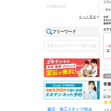
リサ
交通事故対応
配達
もっと見る
住所
本日の
価格帯
おす
フリーワード
P
エ
店舗
骨
オープ
組立・加工スタッフ/住み
リサ