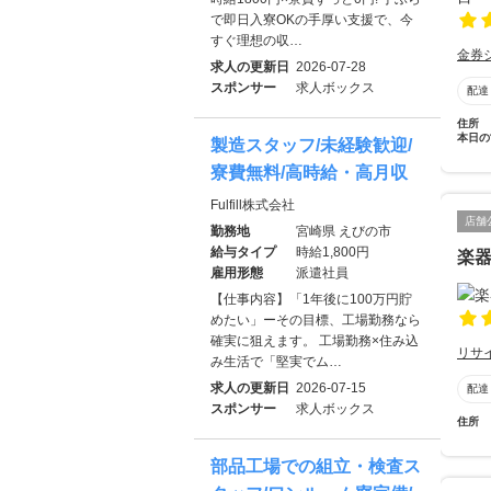
で即日入寮OKの手厚い支援で、今
すぐ理想の収…
金券
求人の更新日
2026-07-28
スポンサー
求人ボックス
配達
住所
本日の
製造スタッフ/未経験歓迎/
寮費無料/高時給・高月収
Fulfill株式会社
店舗
勤務地
宮崎県 えびの市
給与タイプ
時給1,800円
楽器
雇用形態
派遣社員
【仕事内容】「1年後に100万円貯
めたい」ーその目標、工場勤務なら
確実に狙えます。 工場勤務×住み込
リサ
み生活で「堅実でム…
求人の更新日
2026-07-15
配達
スポンサー
求人ボックス
住所
部品工場での組立・検査ス