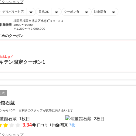
イクルショップ
・デリバリー対応
日祝OK
クーポン有
駐車場有
福岡県福岡市博多区比恵町１６−２４
営業状況
10:00〜19:00
￥1,200〜￥2,000,000
すめのクーポン
20
ickUp
キテン限定クーポン1
公式
董館石蔵
ンから40年！目利きのスタッフが真摯に向き合います
3.34
口コミ
1件
写真
7枚
イクルショップ