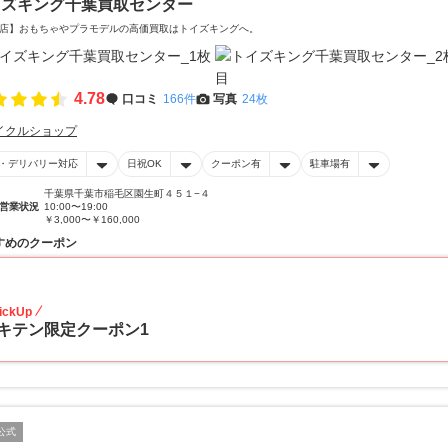
イズキング千葉買取センター
店】おもちゃやプラモデルの高価買取はトイズキングへ。‎
4.78
口コミ
166件
写真
24枚
イクルショップ
・デリバリー対応
日祝OK
クーポン有
駐車場有
千葉県千葉市稲毛区園生町４５１−４
営業状況
10:00〜19:00
￥3,000〜￥160,000
すめのクーポン
20
ickUp
キテン限定クーポン1
公式