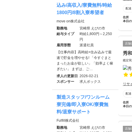
込み/高収入/寮費無料/時給
配達
1800円/8割入寮希望者
住所
move on株式会社
本日の
勤務地
宮崎県 えびの市
給与タイプ
時給1,800円～2,250
円
店舗
雇用形態
派遣社員
【仕事内容】高時給×住み込みで最
秀
速で貯金を増やせる! 「今すぐまと
鑑定実
まったお金が欲しい」「効率よく稼
ぎたい」 まずは、ご…
求人の更新日
2026-02-21
スポンサー
求人ボックス
リサ
配達
製造スタッフ/ワンルーム
住所
寮完備/即入寮OK/寮費無
本日の
料/退寮サポート
Fulfill株式会社
勤務地
宮崎県 えびの市
店舗