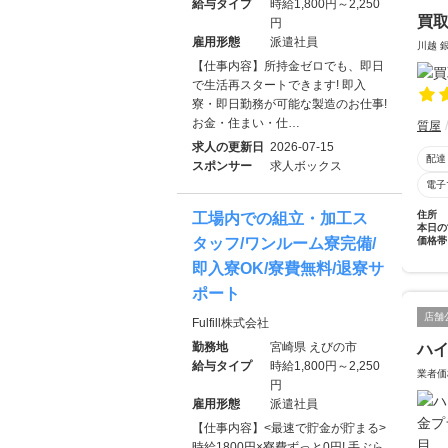
給与タイプ
時給1,800円～2,250
買取
円
雇用形態
派遣社員
川越 
【仕事内容】所持金ゼロでも、即日
で生活再スタートできます! 即入
寮・即日勤務が可能な製造のお仕事!
お金・住まい・仕…
質屋
求人の更新日
2026-07-15
配達
スポンサー
求人ボックス
電子
住所
工場内での組立・加工ス
本日の
価格帯
タッフ/ワンルーム寮完備/
即入寮OK/寮費無料/退寮サ
ポート
店舗
Fulfill株式会社
勤務地
宮崎県 えびの市
ハ
給与タイプ
時給1,800円～2,250
業者価
円
雇用形態
派遣社員
【仕事内容】<最速で貯金が貯まる>
時給1800円×寮費ずっと0円! 手ぶら