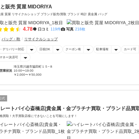
と販売 質屋 MIDORIYA
銀座 質屋 リサイクルショップ ブランド販売/買取 ブランド 時計 貴金属 バッグ
4.78
口コミ
119件
写真
218枚
バッグ・鞄
リサイクルショップ
・デリバリー対応
日祝OK
クーポン有
駐車場有
カード可
マネー決済可
埼玉県川越市脇田町１５−８
営業状況
10:00〜19:00
￥2,000〜￥50,000
公式
イレートバイ心斎橋店|貴金属・金プラチナ買取・ブランド品買
格買取！大手買取店様にできないことを可能にします！