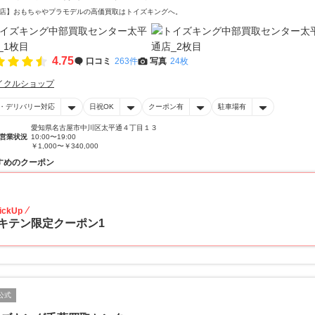
店】おもちゃやプラモデルの高価買取はトイズキングへ。‎
4.75
口コミ
263件
写真
24枚
イクルショップ
・デリバリー対応
日祝OK
クーポン有
駐車場有
愛知県名古屋市中川区太平通４丁目１３
営業状況
10:00〜19:00
￥1,000〜￥340,000
すめのクーポン
20
ickUp
キテン限定クーポン1
公式