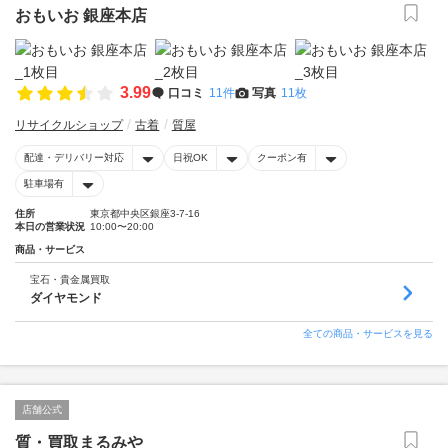
おもいお 銀座本店
3.99
口コミ
11件
写真
11枚
リサイクルショップ
古着
質屋
配達・デリバリー対応
日祝OK
クーポン有
駐車場有
住所
東京都中央区銀座3-7-16
本日の営業状況
10:00〜20:00
商品・サービス
宝石・貴金属買取
ダイヤモンド
全ての商品・サービスを見る
店舗公式
質・買取まるみや