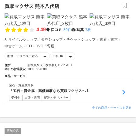
買取マクサス 熊本八代店
4.49
口コミ
30件
写真
7枚
リサイクルショップ
金券ショップ・チケットショップ
古着
古本
中古ゲーム・CD・DVD
質屋
配達・デリバリー対応
日祝OK
住所
熊本県八代市横手新町15-11-101
本日の営業状況
10:00〜20:00
商品・サービス
宝石・貴金属買取
「宝石・貴金属」高価買取なら買取マクサスへ！
受付中
出張・訪問
配達・デリバリー
全ての商品・サービスを見る
店舗公式