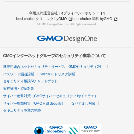
利用規約
運営会社
プライバシーポリシー
best choice クリニック byGMO
best choice 歯科 byGMO
©GMO DesignOne, Inc. All Rights reserved.
GMOインターネットグループのセキュリティ事業について
世界初総合ネットセキュリティサービス「GMOセキュリティ24」
パスワード漏洩診断
Webサイトリスク診断
セキュリティ相談AIチャットボット
実在証明・盗聴対策
サイバー攻撃対策（GMOサイバーセキュリティ byイエラエ）
サイバー攻撃対策（GMO Flatt Security）
なりすまし対策
セキュリティ事業の軌跡