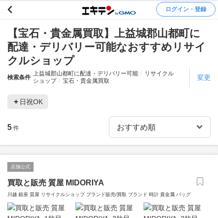
ログイン・登録
【宝石・貴金属買取】上益城郡山都町に
配達・デリバリー可能なおすすめリサイ
クルショップ
上益城郡山都町に配達・デリバリー可能
リサイクル
変更
検索条件
ショップ
宝石・貴金属買取
日祝OK
5
件
店舗公式
買取と販売 質屋 MIDORIYA
川越 銀座 質屋 リサイクルショップ ブランド販売/買取 ブランド 時計 貴金属 バッグ