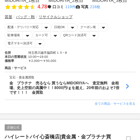
4.78
口コミ
119件
写真
218枚
質屋
バッグ・鞄
リサイクルショップ
配達・デリバリー対応
日祝OK
クーポン有
駐車場有
カード可
QRコード決済可
電子マネー決済可
住所
埼玉県川越市脇田町１５−８
本日の営業状況
10:00〜19:00
価格帯
￥2,000〜￥50,000
商品・サービス
宝石・貴金属買取
金 プラチナ 売るなら 買うならMIDORIYAへ 査定無料 金相
場、史上空前の高騰中！！8000円/ｇを超え、20年前のおよそ7倍
です！！！ 金買取
全ての商品・サービスを見る
店舗公式
ハイレートバイ心斎橋店|貴金属・金プラチナ買