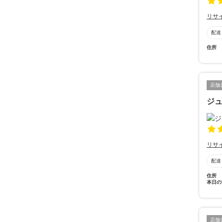
リサ
配達
住所
店舗
ジュ
リサ
配達
住所
本日の
店舗