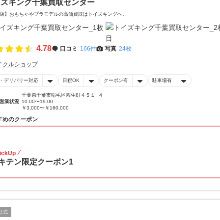
イズキング千葉買取センター
店】おもちゃやプラモデルの高価買取はトイズキングへ。‎
4.78
口コミ
166件
写真
24枚
イクルショップ
・デリバリー対応
日祝OK
クーポン有
駐車場有
千葉県千葉市稲毛区園生町４５１−４
営業状況
10:00〜19:00
￥3,000〜￥160,000
すめのクーポン
20
ickUp
キテン限定クーポン1
公式