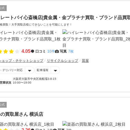
公式
イレートバイ心斎橋店|貴金属・金プラチナ買取・ブランド品買
格買取！大手買取店様にできないことを可能にします！
4.05
口コミ
10件
写真
7枚
ショップ・チケットショップ
リサイクルショップ
質屋
・デリバリー対応
駐車場有
大阪府大阪市中央区南船場3-8-15
営業状況
10:00〜19:00
公式
の買取屋さん 横浜店