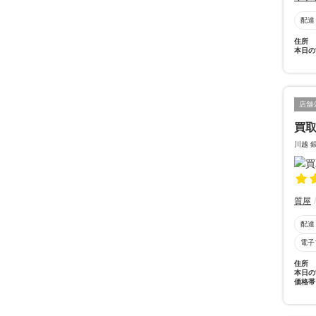
配達
住所
本日の
店舗
買取
川越 
質屋
配達
電子
住所
本日の
価格帯