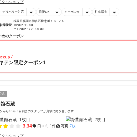
イクルショップ
・デリバリー対応
日祝OK
クーポン有
駐車場有
福岡県福岡市博多区比恵町１６−２４
営業状況
10:00〜19:00
￥1,200〜￥2,000,000
すめのクーポン
20
ickUp
キテン限定クーポン1
公式
董館石蔵
ンから40年！目利きのスタッフが真摯に向き合います
3.34
口コミ
1件
写真
7枚
イクルショップ