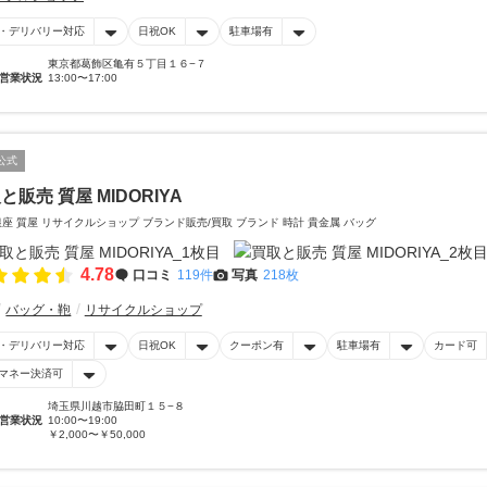
・デリバリー対応
日祝OK
駐車場有
東京都葛飾区亀有５丁目１６−７
営業状況
13:00〜17:00
公式
と販売 質屋 MIDORIYA
銀座 質屋 リサイクルショップ ブランド販売/買取 ブランド 時計 貴金属 バッグ
4.78
口コミ
119件
写真
218枚
バッグ・鞄
リサイクルショップ
・デリバリー対応
日祝OK
クーポン有
駐車場有
カード可
マネー決済可
埼玉県川越市脇田町１５−８
営業状況
10:00〜19:00
￥2,000〜￥50,000