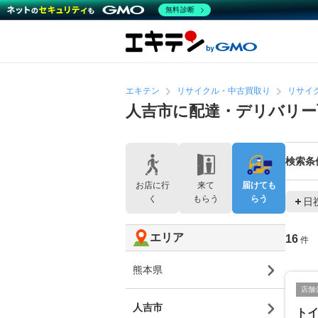
無料診断
エキテン
リサイクル・中古買取り
リサイ
人吉市に配達・デリバリ
検索条
お店に行
来て
届けても
く
もらう
らう
日
エリア
16
件
熊本県
店舗
人吉市
ト