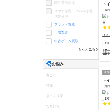
時計電池交換
ト
【専門
スマホ修理・iPhone修理・
携帯修理
ブランド買取
古着買取
リサ
中古ゲーム買取
配達
もっと見る
本日の
価格帯
お悩み
店舗
肩こり
ト
腰痛
【専門
ぎっくり腰
むち打ち