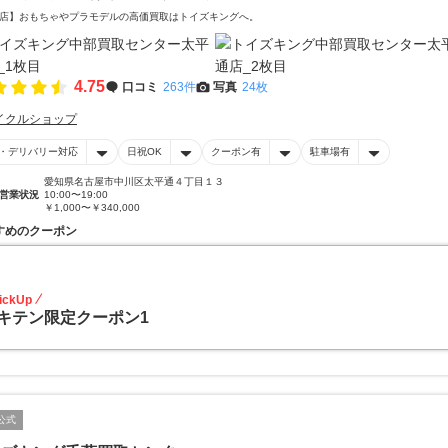
店】おもちゃやプラモデルの高価買取はトイズキングへ。‎
4.75
口コミ
263件
写真
24枚
イクルショップ
・デリバリー対応
日祝OK
クーポン有
駐車場有
愛知県名古屋市中川区太平通４丁目１３
営業状況
10:00〜19:00
￥1,000〜￥340,000
すめのクーポン
20
ickUp
キテン限定クーポン1
公式