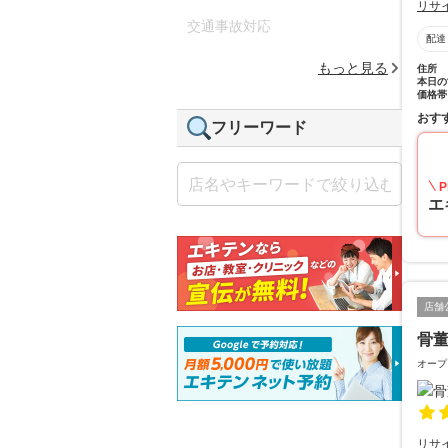
リサ
交通事故対応
配達
もっと見る
住所
本日の
価格帯
おす
フリーワード
P
エ
店舗
骨
オープ
リサ