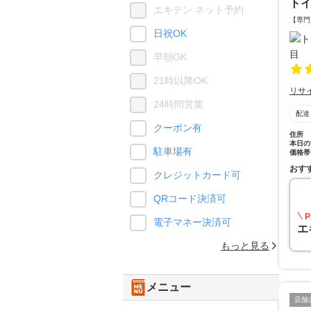
ト
エキテン ネット予約
【専門
日祝OK
早朝OK
21時以降OK
リサ
24時間営業
配達
クーポン有
住所
本日の
駐車場有
価格帯
おす
クレジットカード可
QRコード決済可
P
電子マネー決済可
エ
もっと見る
メニュー
店舗