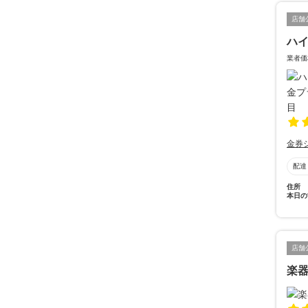
店舗
ハ
業者価
金券
配達
住所
本日の
店舗
楽器