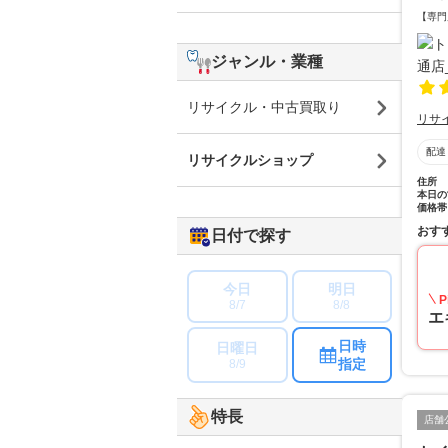
【専門
ジャンル・業種
リサイクル・中古買取り
リサ
配達
リサイクルショップ
住所
本日の
価格帯
おす
日付で探す
今日
明日
P
8/7
8/8
エ
日時
日曜日
指定
8/9
特長
店舗