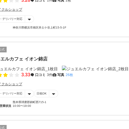
3.26
口コミ
1件
写真
2枚
イクルショップ
・デリバリー対応
神奈川県横浜市南区井土ケ谷上町15-5-1F
公式
エルカフェ イオン錦店
3.33
口コミ
3件
写真
26枚
イクルショップ
・デリバリー対応
日祝OK
熊本県球磨郡錦町西715-1
営業状況
10:00〜19:00
公式