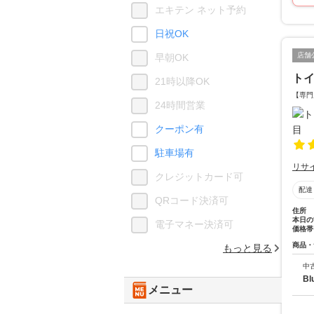
エキテン ネット予約
日祝OK
店舗
早朝OK
ト
21時以降OK
【専門
24時間営業
クーポン有
駐車場有
リサ
クレジットカード可
配達
QRコード決済可
住所
本日の
電子マネー決済可
価格帯
商品・
もっと見る
中
Bl
メニュー