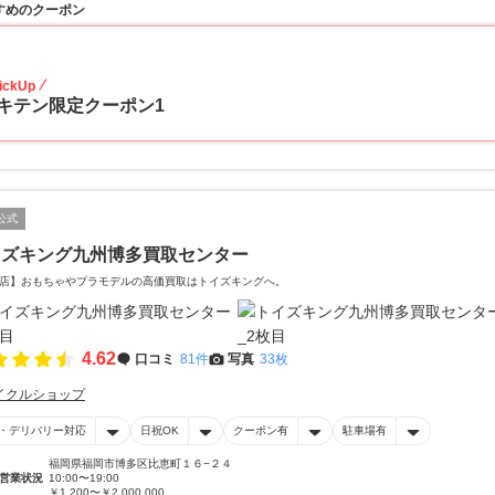
すめのクーポン
20
ickUp
キテン限定クーポン1
公式
イズキング九州博多買取センター
店】おもちゃやプラモデルの高価買取はトイズキングへ。‎
4.62
口コミ
81件
写真
33枚
イクルショップ
・デリバリー対応
日祝OK
クーポン有
駐車場有
福岡県福岡市博多区比恵町１６−２４
営業状況
10:00〜19:00
￥1,200〜￥2,000,000