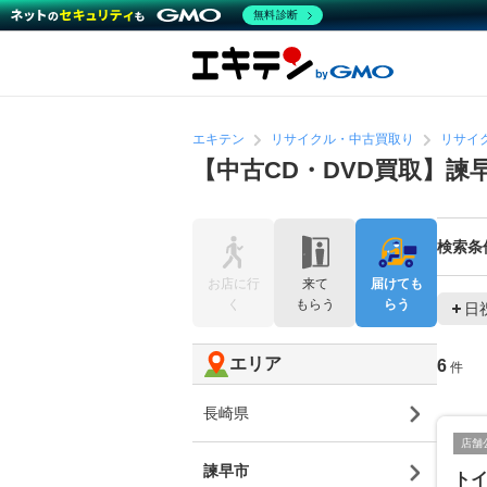
無料診断
エキテン
リサイクル・中古買取り
リサイ
【中古CD・DVD買取】
検索条
お店に行
来て
届けても
く
もらう
らう
日
エリア
6
件
長崎県
店舗
諫早市
ト