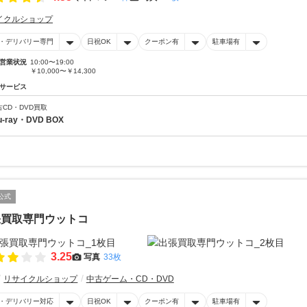
イクルショップ
・デリバリー専門
日祝OK
クーポン有
駐車場有
営業状況
10:00〜19:00
￥10,000〜￥14,300
サービス
古CD・DVD買取
u-ray・DVD BOX
公式
張買取専門ウットコ
3.25
写真
33枚
リサイクルショップ
中古ゲーム・CD・DVD
・デリバリー対応
日祝OK
クーポン有
駐車場有