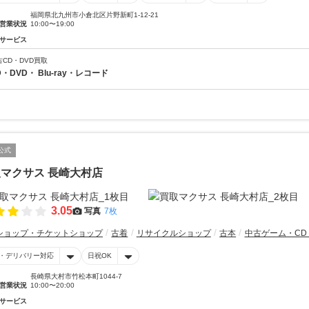
福岡県北九州市小倉北区片野新町1-12-21
営業状況
10:00〜19:00
サービス
古CD・DVD買取
D・DVD・ Blu-ray・レコード
公式
マクサス 長崎大村店
3.05
写真
7枚
ショップ・チケットショップ
古着
リサイクルショップ
古本
中古ゲーム・CD
・デリバリー対応
日祝OK
長崎県大村市竹松本町1044-7
営業状況
10:00〜20:00
サービス