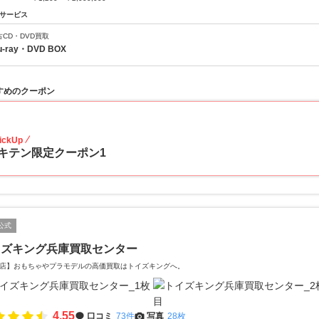
サービス
古CD・DVD買取
u-ray・DVD BOX
すめのクーポン
20
ickUp
キテン限定クーポン1
公式
イズキング兵庫買取センター
店】おもちゃやプラモデルの高価買取はトイズキングへ。‎
4.55
口コミ
73件
写真
28枚