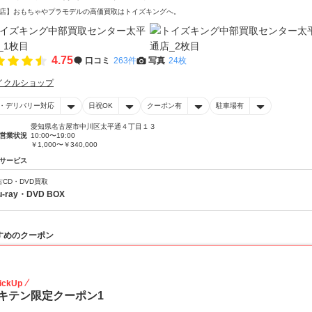
店】おもちゃやプラモデルの高価買取はトイズキングへ。‎
4.75
口コミ
263件
写真
24枚
イクルショップ
・デリバリー対応
日祝OK
クーポン有
駐車場有
愛知県名古屋市中川区太平通４丁目１３
営業状況
10:00〜19:00
￥1,000〜￥340,000
サービス
古CD・DVD買取
u-ray・DVD BOX
すめのクーポン
20
ickUp
キテン限定クーポン1