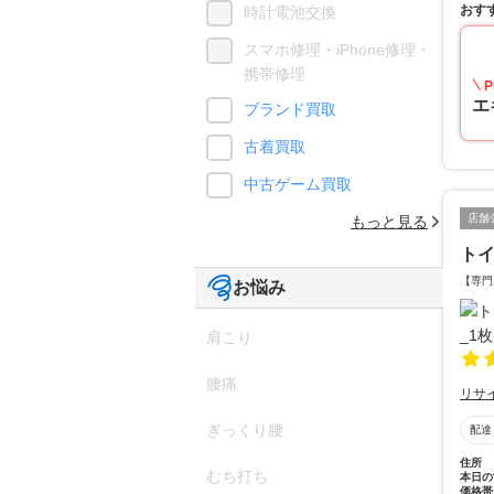
おす
時計電池交換
スマホ修理・iPhone修理・
携帯修理
P
エ
ブランド買取
古着買取
中古ゲーム買取
店舗
もっと見る
ト
【専門
お悩み
肩こり
腰痛
リサ
ぎっくり腰
配達
住所
むち打ち
本日の
価格帯