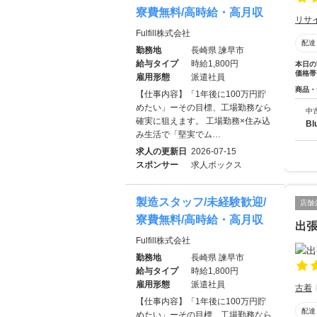
寮費無料/高時給・高月収
リサ
Fulfill株式会社
配達
勤務地
長崎県 諫早市
給与タイプ
時給1,800円
本日の
価格帯
雇用形態
派遣社員
商品・
【仕事内容】「1年後に100万円貯
めたい」ーその目標、工場勤務なら
中
確実に狙えます。 工場勤務×住み込
Bl
み生活で「堅実でム…
求人の更新日
2026-07-15
スポンサー
求人ボックス
製造スタッフ/未経験歓迎/
店舗
寮費無料/高時給・高月収
出
Fulfill株式会社
勤務地
長崎県 諫早市
給与タイプ
時給1,800円
雇用形態
派遣社員
古着
【仕事内容】「1年後に100万円貯
配達
めたい」ーその目標、工場勤務なら