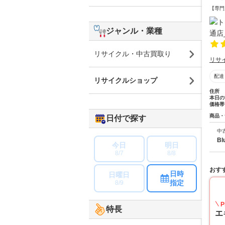
【専門
ジャンル・業種
リサイクル・中古買取り
リサ
配達
リサイクルショップ
住所
本日の
価格帯
商品・
日付で探す
中
Bl
今日
明日
8/7
8/8
おす
日時
日曜日
指定
8/9
P
特長
エ