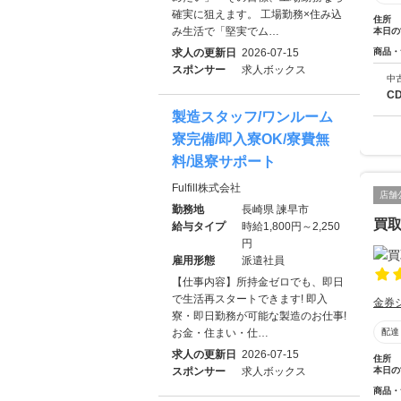
確実に狙えます。 工場勤務×住み込
住所
み生活で「堅実でム…
本日の
商品・
求人の更新日
2026-07-15
スポンサー
求人ボックス
中
C
製造スタッフ/ワンルーム
寮完備/即入寮OK/寮費無
料/退寮サポート
Fulfill株式会社
店舗
勤務地
長崎県 諫早市
買取
給与タイプ
時給1,800円～2,250
円
雇用形態
派遣社員
【仕事内容】所持金ゼロでも、即日
で生活再スタートできます! 即入
金券
寮・即日勤務が可能な製造のお仕事!
配達
お金・住まい・仕…
求人の更新日
2026-07-15
住所
本日の
スポンサー
求人ボックス
商品・