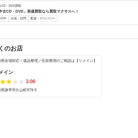
古CD・DVD買取
中古CD・DVD」高価買取なら買取マクサスへ！
受付中
出張・訪問
配達・デリバリー
くのお店
崎県全域対応！遺品整理／生前整理のご相談は【リメイン】
！
メイン
3.06
県諫早市久山町979-5