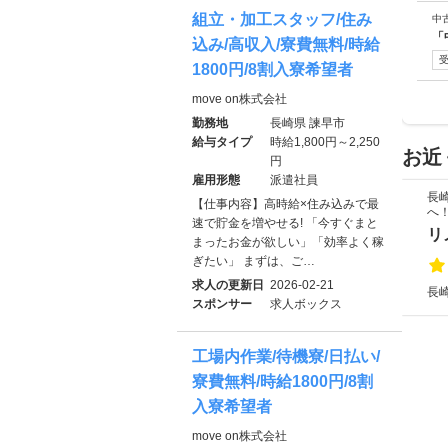
組立・加工スタッフ/住み
中
「
込み/高収入/寮費無料/時給
1800円/8割入寮希望者
move on株式会社
勤務地
長崎県 諫早市
給与タイプ
時給1,800円～2,250
お近
円
雇用形態
派遣社員
長
【仕事内容】高時給×住み込みで最
へ
速で貯金を増やせる! 「今すぐまと
リ
まったお金が欲しい」「効率よく稼
ぎたい」 まずは、ご…
求人の更新日
2026-02-21
長崎
スポンサー
求人ボックス
工場内作業/待機寮/日払い/
寮費無料/時給1800円/8割
入寮希望者
move on株式会社