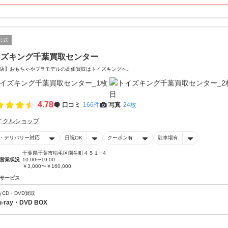
公式
イズキング千葉買取センター
店】おもちゃやプラモデルの高価買取はトイズキングへ。‎
4.78
口コミ
166件
写真
24枚
イクルショップ
・デリバリー対応
日祝OK
クーポン有
駐車場有
千葉県千葉市稲毛区園生町４５１−４
営業状況
10:00〜19:00
￥3,000〜￥160,000
サービス
古CD・DVD買取
u-ray・DVD BOX